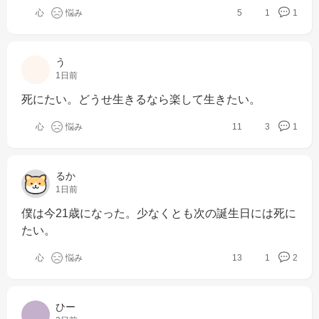
心
悩み
5
1
1
う
1日前
死にたい。どうせ生きるなら楽して生きたい。
心
悩み
11
3
1
るか
1日前
僕は今21歳になった。少なくとも次の誕生日には死に
たい。
心
悩み
13
1
2
ひー