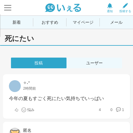
通知
投稿する
新着
おすすめ
マイページ
メール
死にたい
投稿
ユーザー
✧˖°
2時間前
今年の夏もすごく死にたい気持ちでいっぱい
心
悩み
4
0
1
匿名