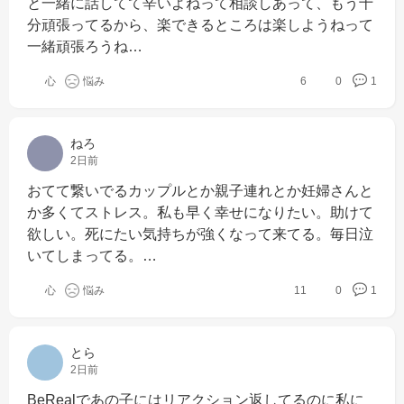
と一緒に話してて辛いよねって相談しあって、もう十
分頑張ってるから、楽できるところは楽しようねって
一緒頑張ろうね…
心
悩み
6
0
1
ねろ
2日前
おてて繋いでるカップルとか親子連れとか妊婦さんと
か多くてストレス。私も早く幸せになりたい。助けて
欲しい。死にたい気持ちが強くなって来てる。毎日泣
いてしまってる。…
心
悩み
11
0
1
とら
2日前
BeRealであの子にはリアクション返してるのに私に