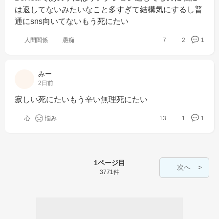
は返してないみたいなこと多すぎて結構気にするし普
通にsns向いてないもう死にたい
人間関係
愚痴
7
2
1
みー
2日前
寂しい死にたいもう辛い無理死にたい
心
悩み
13
1
1
1ページ目
次へ
3771件