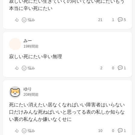
寂しい死にたい生きていくの向いてない死にたいもう
本当に辛い死にたい
心
悩み
21
1
5
みー
19時間前
寂しい死にたい辛い無理
心
悩み
2
0
1
ゆり
20時間前
死にたい消えたい居なくなればいい障害者はいらない
口だけみんな死ねばいいと思ってる表の私しか知らな
い裏の私なんか嫌いなくせに
心
悩み
10
0
1