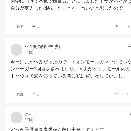
大学に向けて本気で頑張ることにしました！受かるとか
自分が努力した挑戦したことが一番いいと思ったので！
将来
幸せ
8
2
1
ハム夫の飼い主(妻)
2日前
今日は夫が休みだったので、イオンモールのマックでポ
ンバーガー2回目を食べました。☺️夫がイオンモール内の
トハウスで髪を切っている間に私は買い物していまし…
家庭
幸せ
9
0
にっく
2日前
どうか子供達を毒親から救い出せますように。