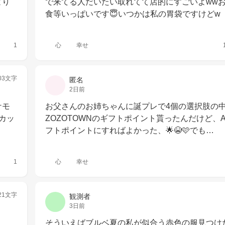
より
で来てる人だいたい取れてて店的にすごいよww
食等いっぱいです😇いつかは私の胃袋ですけどw
1
心
幸せ
03文字
匿名
2日前
ケモ
お父さんのお姉ちゃんに誕プレで4個の選択肢の
カッ
ZOZOTOWNのギフトポイント貰ったんだけど、Am
フトポイントにすればよかった、🌟😭🩷でも…
1
心
幸せ
21文字
観測者
3日前
そういえばブルベ夏の私が似合う赤色の服見つけた