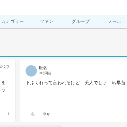
カテゴリー
ファン
グループ
メール
62文字
匿名
3時間前
りを
下ぶくれって言われるけど、美人でしょ　by早苗
こう
1
心
幸せ