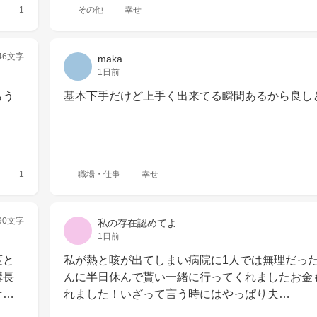
1
その他
幸せ
46文字
maka
1日前
もう
基本下手だけど上手く出来てる瞬間あるから良し
1
職場・仕事
幸せ
90文字
私の存在認めてよ
1日前
度と
私が熱と咳が出てしまい病院に1人では無理だっ
構長
んに半日休んで貰い一緒に行ってくれましたお金
け…
れました！いざって言う時にはやっぱり夫…