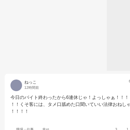
ねっこ
12時間前
今日のバイト終わったから6連休じゃ！よっしゃぁ！！！
！！くそ客には、タメ口舐めた口聞いていい法律おねし
！！！！
職場・仕事
幸せ
3
1