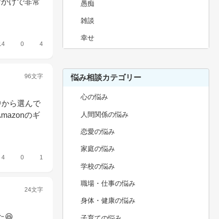
おかげで非常
愚痴
雑談
幸せ
14
0
4
96文字
悩み相談カテゴリー
心の悩み
中から選んで
人間関係の悩み
azonのギ
恋愛の悩み
家庭の悩み
4
0
1
学校の悩み
職場・仕事の悩み
24文字
身体・健康の悩み
😆
子育ての悩み