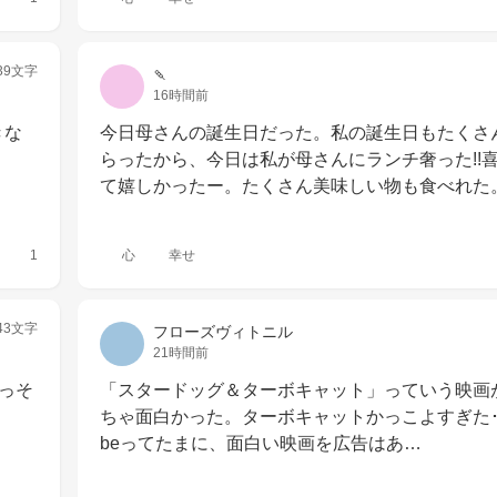
39文字
🍡
16時間前
きな
今日母さんの誕生日だった。私の誕生日もたくさ
らったから、今日は私が母さんにランチ奢った!!
て嬉しかったー。たくさん美味しい物も食べれた
1
心
幸せ
43文字
フローズヴィトニル
21時間前
っそ
「スタードッグ＆ターボキャット」っていう映画
ちゃ面白かった。ターボキャットかっこよすぎた･･･
beってたまに、面白い映画を広告はあ…