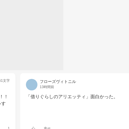
61文字
フローズヴィトニル
13時間前
！！
「借りぐらしのアリエッティ」面白かった。
ゃす
1
心
幸せ