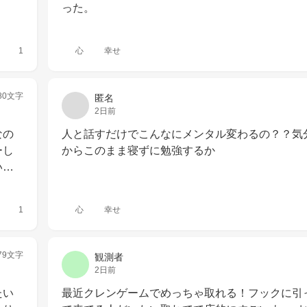
った。
1
心
幸せ
80文字
匿名
2日前
なの
人と話すだけでこんなにメンタル変わるの？？気
ーし
からこのまま寝ずに勉強するか
い…
1
心
幸せ
79文字
観測者
2日前
たい
最近クレンゲームでめっちゃ取れる！フックに引