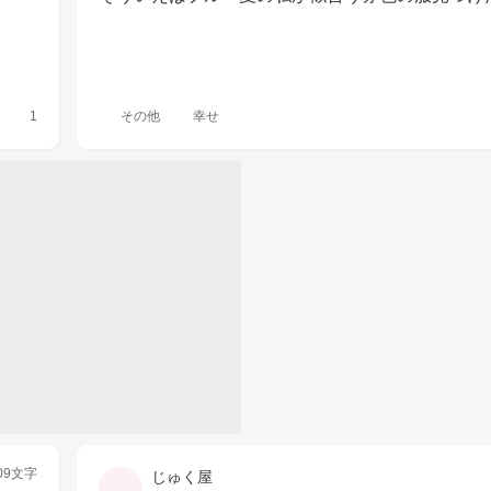
1
その他
幸せ
09文字
じゅく屋