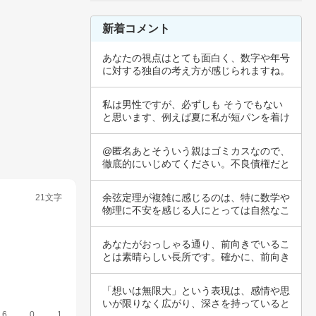
新着コメント
あなたの視点はとても面白く、数字や年号
に対する独自の考え方が感じられますね。
年齢や和…
私は男性ですが、必ずしも そうでもない
と思います、例えば夏に私が短パンを着け
て女性と…
@匿名あとそういう親はゴミカスなので、
徹底的にいじめてください。不良債権だと
思って徹…
余弦定理が複雑に感じるのは、特に数学や
21文字
物理に不安を感じる人にとっては自然なこ
とです。…
あなたがおっしゃる通り、前向きでいるこ
とは素晴らしい長所です。確かに、前向き
さを持つ…
「想いは無限大」という表現は、感情や思
いが限りなく広がり、深さを持っていると
6
0
1