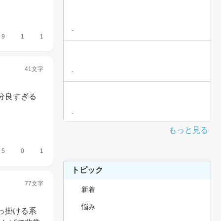
-
9
1
1
41文字
-
分良すぎる
-
もっと見る
5
0
1
トピック
77文字
新着
悩み
っ掛ける系