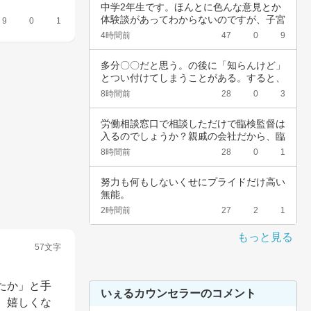
中学2年生です。ほんとに色んな意見とか
体験談があってわからないのですが、子宮
9
0
1
頚がんワ…
4時間前
47
0
9
多分〇〇だと思う。の後に「知らんけど」
とつい付けてしまうことがある。すると、
他の人か…
8時間前
28
0
3
労働相談窓口で相談しただけで臨検監督は
入るのでしょうか？親戚の会社だから、臨
検監督に…
8時間前
28
0
1
努力も何もしないくせにプライドだけ高い
無能。
2時間前
27
2
1
もっと見る
57文字
たか」と手
いぇるカウンセラーのコメント
、嬉しくな