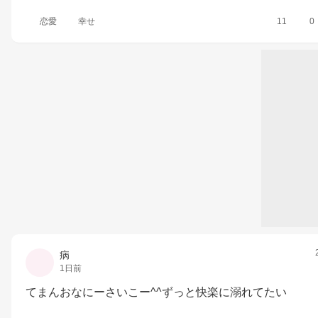
恋愛
幸せ
11
0
病
1日前
てまんおなにーさいこー^^ずっと快楽に溺れてたい