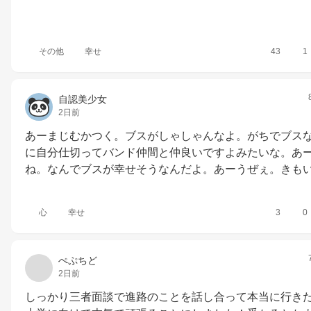
その他
幸せ
43
1
自認美少女
2日前
あーまじむかつく。ブスがしゃしゃんなよ。がちでブス
に自分仕切ってバンド仲間と仲良いですよみたいな。あ
ね。なんでブスが幸せそうなんだよ。あーうぜぇ。きも
心
幸せ
3
0
ぺぷちど
2日前
しっかり三者面談で進路のことを話し合って本当に行き