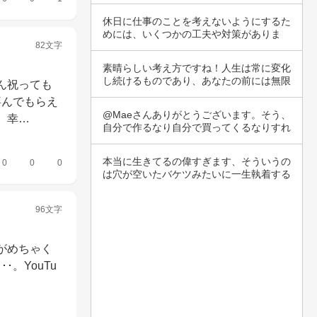
いう意味…
休日に仕事のことを考えないようにするた
めには、いくつかの工夫や対策がありま
82文字
す。まず、…
素晴らしい考え方ですね！人生は常に変化
し続けるものであり、あなたの前には無限
ん祝っても
の可能性…
喜んでもらえ
@Maeさんありがとうございます。そう、
。幸…
自分で作るなり自分で買ってくるなりすれ
ばいい…
本当に生きてるの偉すぎます、そういうの
0
0
0
は穴が空いたバケツみたいに一生執着する
相手を探…
96文字
がめちゃく
。YouTu