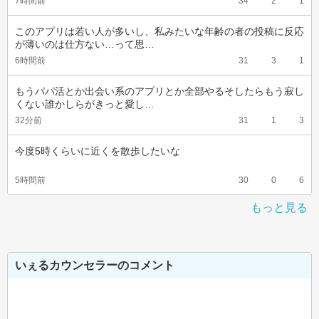
7時間前
34
2
1
このアプリは若い人が多いし、私みたいな年齢の者の投稿に反応
が薄いのは仕方ない…って思…
6時間前
31
3
1
もうパパ活とか出会い系のアプリとか全部やるそしたらもう寂し
くない誰かしらがきっと愛し…
32分前
31
1
3
今度5時くらいに近くを散歩したいな
5時間前
30
0
6
もっと見る
いぇるカウンセラーのコメント