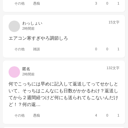
その他
愚痴
3
0
1
15文字
わっしょい
2時間前
エアコン寒すぎやろ調節しろ
その他
雑談
0
0
1
132文字
匿名
2時間前
何でこっちには早めに記入して返送してってせかしと
いて、そっちはこんなにも日数がかかるわけ？返送し
てから２週間経つけど何にも送られてもこないんだけ
ど！？何の返…
その他
愚痴
4
0
1