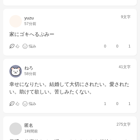
9文字
yuzu
57分前
家にゴキへるぷみー
心
悩み
0
0
1
41文字
ねろ
58分前
幸せになりたい。結婚して大切にされたい。愛された
い。助けて欲しい。苦しみたくない。
心
悩み
1
0
1
275文字
匿名
1時間前