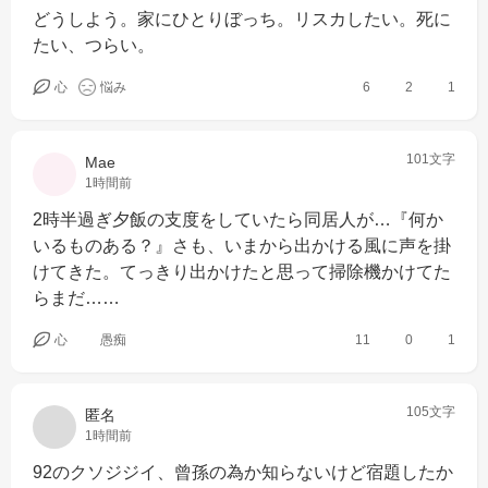
どうしよう。家にひとりぼっち。リスカしたい。死に
たい、つらい。
心
悩み
6
2
1
101文字
Mae
1時間前
2時半過ぎ夕飯の支度をしていたら同居人が…『何か
いるものある？』さも、いまから出かける風に声を掛
けてきた。てっきり出かけたと思って掃除機かけてた
らまだ……
心
愚痴
11
0
1
105文字
匿名
1時間前
92のクソジジイ、曾孫の為か知らないけど宿題したか