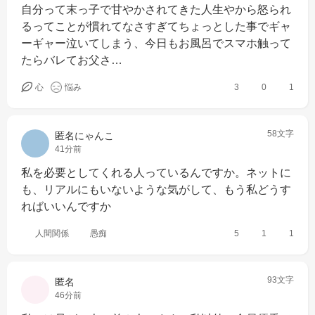
自分って末っ子で甘やかされてきた人生やから怒られ
るってことが慣れてなさすぎてちょっとした事でギャ
ーギャー泣いてしまう、今日もお風呂でスマホ触って
たらバレてお父さ…
心
悩み
3
0
1
58文字
匿名にゃんこ
41分前
私を必要としてくれる人っているんですか。ネットに
も、リアルにもいないような気がして、もう私どうす
ればいいんですか
人間関係
愚痴
5
1
1
93文字
匿名
46分前