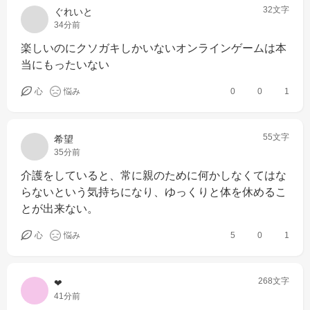
32文字
ぐれいと
34分前
楽しいのにクソガキしかいないオンラインゲームは本
当にもったいない
心
悩み
0
0
1
55文字
希望
35分前
介護をしていると、常に親のために何かしなくてはな
らないという気持ちになり、ゆっくりと体を休めるこ
とが出来ない。
心
悩み
5
0
1
268文字
‪‪❤︎‬
41分前