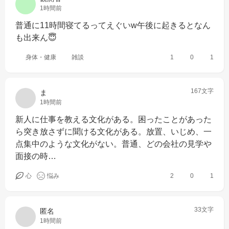
1時間前
普通に11時間寝てるってえぐいw午後に起きるとなん
も出来ん😇
身体・健康
雑談
1
0
1
167文字
ま
1時間前
新人に仕事を教える文化がある。困ったことがあった
ら突き放さずに聞ける文化がある。放置、いじめ、一
点集中のような文化がない。普通、どの会社の見学や
面接の時…
心
悩み
2
0
1
33文字
匿名
1時間前