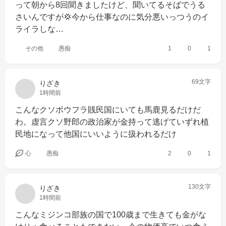
って朝から8回聞きましたけど、聞いてるそばでうる
さいんですが💢今から仕事なのに気分悪いっつうのイ
ライラしな…
その他
愚痴
1
0
1
69文字
りざき
1時間前
こんなクソボウフラ賎民国にいても馬鹿見るだけだ
わ。虚言クソ野郎の政治家が金持って逃げていずれ植
民地になって他国にいいように扱われるだけ
心
愚痴
2
0
1
130文字
りざき
1時間前
こんなミジンコ部族の国で100歳まで生きても金がな