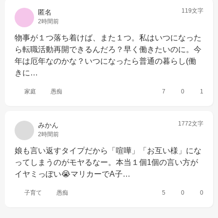
119文字
匿名
2時間前
物事が１つ落ち着けば、また１つ。私はいつになった
ら転職活動再開できるんだろ？早く働きたいのに。今
年は厄年なのかな？いつになったら普通の暮らし(働
きに…
家庭
愚痴
7
0
1
1772文字
みかん
2時間前
娘も言い返すタイプだから「喧嘩」「お互い様」にな
ってしまうのがモヤるなー。本当１個1個の言い方が
イヤミっぽい😭マリカーでA子…
子育て
愚痴
5
0
0