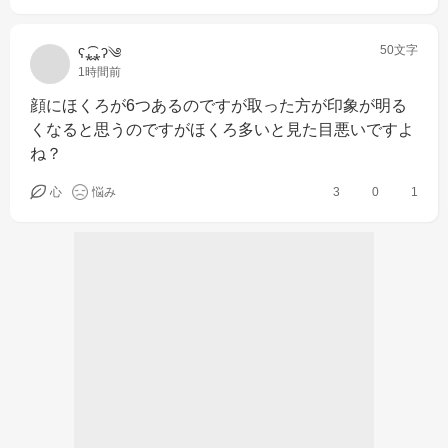
50文字
ʕ⁎̯͡⁎ʔ༄
1時間前
顔にほくろが6つあるのですが取った方が印象が明る
くなると思うのですがほくろ多いと見た目悪いですよ
ね？
心
悩み
3
0
1