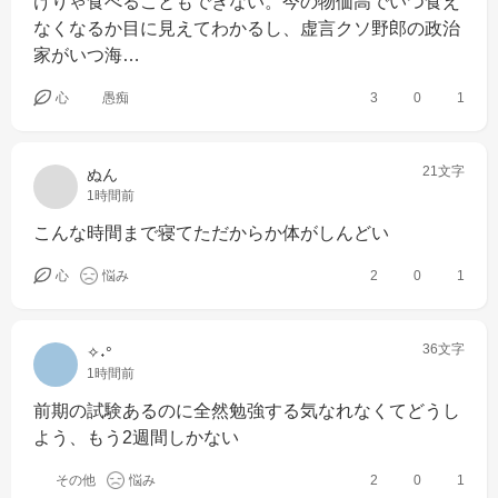
けりゃ食べることもできない。今の物価高でいつ食え
なくなるか目に見えてわかるし、虚言クソ野郎の政治
家がいつ海…
心
愚痴
3
0
1
21文字
ぬん
1時間前
こんな時間まで寝てただからか体がしんどい
心
悩み
2
0
1
36文字
✧˖°
1時間前
前期の試験あるのに全然勉強する気なれなくてどうし
よう、もう2週間しかない
その他
悩み
2
0
1