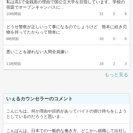
私は高1で金銭面の理由で国公立大学を目指しています。学校の
宿題でオープンキャンパスに…
10時間前
31
0
8
どうせ警察が正しいって事になるのでしょうけど　熊本に続き刃
物を持ってたからって簡単に…
8時間前
30
0
6
悪いことを謝れない人間全員嫌い
11時間前
28
2
3
もっと見る
いぇるカウンセラーのコメント
こんにちは。何か理由や目的があってバイトの掛け持ちをしよう
としているのだろうと思いま…
こんばんは。日本での一般的な働き方、どこかへ就職して出社し