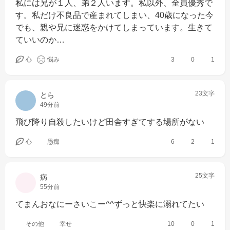
私には兄が１人、弟２人います。私以外、全員優秀で
す。私だけ不良品で産まれてしまい、40歳になった今
でも、親や兄に迷惑をかけてしまっています。生きて
ていいのか…
心
悩み
3
0
1
23文字
とら
49分前
飛び降り自殺したいけど田舎すぎてする場所がない
心
愚痴
6
2
1
25文字
病
55分前
てまんおなにーさいこー^^ずっと快楽に溺れてたい
その他
幸せ
10
0
1