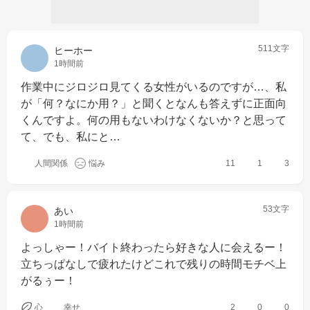
511文字
ヒーホー
1時間前
作業中にジロジロ見てくる女性がいるのですが…、私
が「何？なにか用？」と聞くとなんも答えずに正面向
くんですよ。何の用もないわけなくないか？と思って
て、でも、私にと…
人間関係
悩み
11
1
3
53文字
あい
1時間前
よっしゃー！バイト終わったら好きな人に会えるー！
立ちっぱなしで疲れたけどこれで残りの時間モチベ上
がるぅー！
心
幸せ
2
0
0