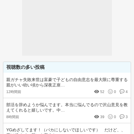
視聴数の多い投稿
親ガチャ失敗来世は富豪で子どもの自由意志を最大限に尊重する
親がいい幼い頃から深夜正座…
12時間前
52
0
4
部活を辞めようか悩んでます。本当に悩んでるので沢山意見を教
えてくれると嬉しいです。中…
8時間前
39
0
3
YGめざしてます！（バカにしないでほしいです）　だけど、、