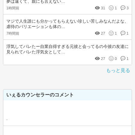
夢は遠くて、親にも言えない…
1時間前
31
1
3
マジで人生誰にも分かってもらえない珍しい苦しみなんだよな、
虐待のバリエーションも体の…
7時間前
27
1
1
浮気してバレたー自業自得すぎる元彼と会ってるの今彼の友達に
見られてバレた浮気女として…
27
0
1
もっと見る
いぇるカウンセラーのコメント
-