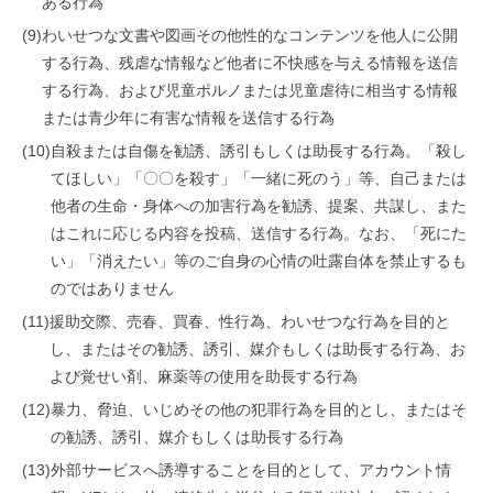
ある行為
(9)
わいせつな文書や図画その他性的なコンテンツを他人に公開
する行為、残虐な情報など他者に不快感を与える情報を送信
する行為、および児童ポルノまたは児童虐待に相当する情報
または青少年に有害な情報を送信する行為
(10)
自殺または自傷を勧誘、誘引もしくは助長する行為。「殺し
てほしい」「〇〇を殺す」「一緒に死のう」等、自己または
他者の生命・身体への加害行為を勧誘、提案、共謀し、また
はこれに応じる内容を投稿、送信する行為。なお、「死にた
い」「消えたい」等のご自身の心情の吐露自体を禁止するも
のではありません
(11)
援助交際、売春、買春、性行為、わいせつな行為を目的と
し、またはその勧誘、誘引、媒介もしくは助長する行為、お
よび覚せい剤、麻薬等の使用を助長する行為
(12)
暴力、脅迫、いじめその他の犯罪行為を目的とし、またはそ
の勧誘、誘引、媒介もしくは助長する行為
(13)
外部サービスへ誘導することを目的として、アカウント情