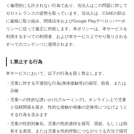
く倫理的にも許されない行為であり、当法人はこの問題に対して
ゼロトレランスの姿勢を取っています。当法人は、CSAEの防止
に厳格に取り組み、関係法令およびGoogle Playデベロッパーポ
リシーに従って厳正に対処します。本ポリシーは、本サービスを
利用するすべての利用者、および本サービス上でやり取りされる
すべてのコンテンツに適用されます。
1.禁止する行為
本サービスにおいて、以下の行為を固く禁止します。
・
児童に対する不適切な行為(身体接触等)の描写、助長、または
示唆
・
児童への性的な誘いかけ(グルーミング)。オンライン上で児童
と信頼関係を築き、性的な接触や画像の交換等につなげようと
する行為を含みます
・
児童の性的対象化。児童の性的虐待を描写、奨励、もしくは助
長する表現、または児童を性的搾取につながりうる方法で描写