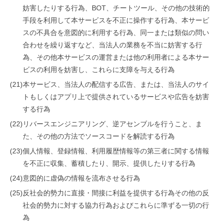
妨害したりする行為、BOT、チートツール、その他の技術的
手段を利用して本サービスを不正に操作する行為、本サービ
スの不具合を意図的に利用する行為、同一または類似の問い
合わせを繰り返すなど、当法人の業務を不当に妨害する行
為、その他本サービスの運営または他の利用者による本サー
ビスの利用を妨害し、これらに支障を与える行為
(21)
本サービス、当法人の配信する広告、または、当法人のサイ
トもしくはアプリ上で提供されているサービスや広告を妨害
する行為
(22)
リバースエンジニアリング、逆アセンブルを行うこと、ま
た、その他の方法でソースコードを解読する行為
(23)
個人情報、登録情報、利用履歴情報等の第三者に関する情報
を不正に収集、蓄積したり、開示、提供したりする行為
(24)
意図的に虚偽の情報を流布させる行為
(25)
反社会的勢力に直接・間接に利益を提供する行為その他の反
社会的勢力に対する協力行為およびこれらに準ずる一切の行
為