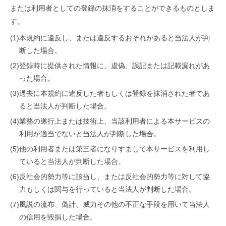
または利用者としての登録の抹消をすることができるものとしま
す。
(1)
本規約に違反し、または違反するおそれがあると当法人が判
断した場合。
(2)
登録時に提供された情報に、虚偽、誤記または記載漏れがあ
った場合。
(3)
過去に本規約に違反した者もしくは登録を抹消された者であ
ると当法人が判断した場合。
(4)
業務の遂行上または技術上、当該利用者による本サービスの
利用が適当でないと当法人が判断した場合。
(5)
他の利用者または第三者になりすまして本サービスを利用し
ていると当法人が判断した場合。
(6)
反社会的勢力等に該当し、または反社会的勢力等に対して協
力もしくは関与を行っていると当法人が判断した場合。
(7)
風説の流布、偽計、威力その他の不正な手段を用いて当法人
の信用を毀損した場合。