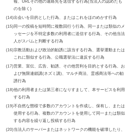
報、URLその他の連絡先を送信する行為(当法人の認めたも
のを除く)
(14)
出会いを目的とした行為、またはこれをほのめかす行為
(15)
同一の投稿を短時間に複数回行う行為、同一または類似のメ
ッセージを不特定多数の利用者に送信する行為、その他当法
人がスパムと判断する行為
(16)
宗教活動および政治的勧誘に該当する行為、選挙運動または
これに類似する行為、公職選挙法に違反する行為
(17)
営業、宣伝、広告、勧誘、その他営利を目的とする行為、お
よび無限連鎖講(ネズミ講)、マルチ商法、霊感商法等への勧
誘行為
(18)
他の利用者または第三者になりすまして、本サービスを利用
する行為
(19)
不自然な態様で多数のアカウントを作成し、保有し、または
使用する行為、複数のアカウントを使用して同一または類似
する内容を繰り返し投稿する行為
(20)
当法人のサーバーまたはネットワークの機能を破壊したり、