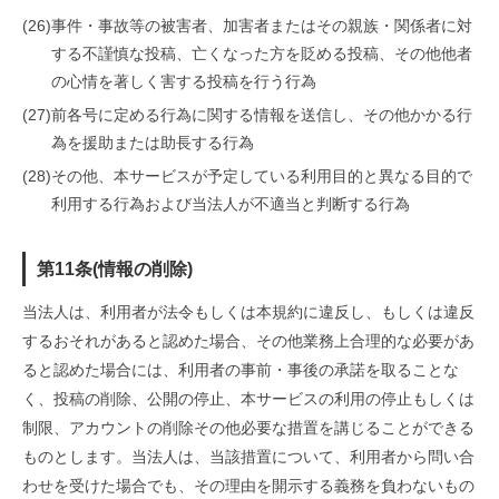
(26)
事件・事故等の被害者、加害者またはその親族・関係者に対
する不謹慎な投稿、亡くなった方を貶める投稿、その他他者
の心情を著しく害する投稿を行う行為
(27)
前各号に定める行為に関する情報を送信し、その他かかる行
為を援助または助長する行為
(28)
その他、本サービスが予定している利用目的と異なる目的で
利用する行為および当法人が不適当と判断する行為
第11条(情報の削除)
当法人は、利用者が法令もしくは本規約に違反し、もしくは違反
するおそれがあると認めた場合、その他業務上合理的な必要があ
ると認めた場合には、利用者の事前・事後の承諾を取ることな
く、投稿の削除、公開の停止、本サービスの利用の停止もしくは
制限、アカウントの削除その他必要な措置を講じることができる
ものとします。当法人は、当該措置について、利用者から問い合
わせを受けた場合でも、その理由を開示する義務を負わないもの