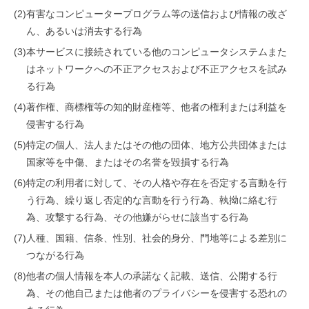
(2)
有害なコンピュータープログラム等の送信および情報の改ざ
ん、あるいは消去する行為
(3)
本サービスに接続されている他のコンピュータシステムまた
はネットワークへの不正アクセスおよび不正アクセスを試み
る行為
(4)
著作権、商標権等の知的財産権等、他者の権利または利益を
侵害する行為
(5)
特定の個人、法人またはその他の団体、地方公共団体または
国家等を中傷、またはその名誉を毀損する行為
(6)
特定の利用者に対して、その人格や存在を否定する言動を行
う行為、繰り返し否定的な言動を行う行為、執拗に絡む行
為、攻撃する行為、その他嫌がらせに該当する行為
(7)
人種、国籍、信条、性別、社会的身分、門地等による差別に
つながる行為
(8)
他者の個人情報を本人の承諾なく記載、送信、公開する行
為、その他自己または他者のプライバシーを侵害する恐れの