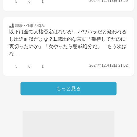
2024年12月13日 18:59
5
0
1
職場・仕事の
悩み
以下は全て人格否定はないが、パワハラだと疑われる
し圧迫面談だよな？1.威圧的な言動「期待してたのに
裏切ったのか」「次やったら懲戒処分だ」「もう次は
な…
2024年12月12日 21:02
5
0
1
もっと見る