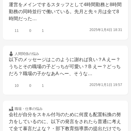
運営をメインでするスタッフとして4時間勤務と8時間
勤務の同時並行で働いている。先月と先々月は全て8
時間だった…
2025年1月4日 18:31
11
0
1
人間関係の
悩み
以下のメッセージはこのように謝れば良い？A えー？
うちとその職場の子どっちが可愛い？B えー？どっち
だろ？職場の子かなあA へー、そうな…
2025年1月1日 19:57
10
0
1
職場・仕事の
悩み
会社が自分をスキル付与のために何度も配置転換の努
力をしているのに、以下の発言をされたら普通に考え
て全て暴言だよな？・部下教育指導票の提出だけでち