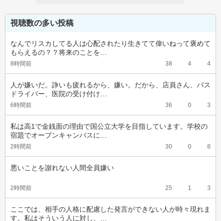
視聴数の多い投稿
なんでリスカしてる人は心配されたり生きてて偉いねって褒めて
もらえるの？？将来のことを…
8時間前
38
4
4
人が嫌いだ。諍いも疲れるから、嫌い。だから、店員さん、バス
ドライバー、医院の受け付け…
6時間前
36
0
3
私は高1で金銭面の理由で国公立大学を目指しています。学校の
宿題でオープンキャンパスに…
2時間前
30
0
8
悪いことを謝れない人間全員嫌い
2時間前
25
1
3
ここでは、相手の人格に配慮した発言ができない人が時々現れま
す。私はそういう人に対し、…