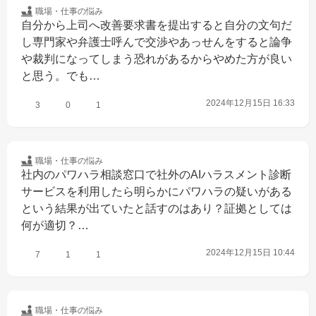
職場・仕事の
悩み
自分から上司へ改善要求書を提出すると自分の文句だ
し専門家や弁護士呼んで交渉やあっせんをすると論争
や裁判になってしまう恐れがあるからやめた方が良い
と思う。でも…
2024年12月15日 16:33
3
0
1
職場・仕事の
悩み
社内のパワハラ相談窓口で社外のAIハラスメント診断
サービスを利用したら明らかにパワハラの疑いがある
という結果が出ていたと話すのはあり？証拠としては
何が適切？…
2024年12月15日 10:44
7
1
1
職場・仕事の
悩み