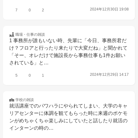
2024年12月30日 19:08
7
0
2
職場・仕事の
雑談
1 事務所が誰もいない時、先輩に「今日、事務所君だ
け？フロアと行ったり来たりで大変だね」と聞かれて
「そー、オレだけで施設長から事務仕事も1件お願い
されている」と…
2024年12月29日 14:17
5
0
1
学校の
雑談
就活講座でのパワハラにやられてしまい、大学のキャ
リアセンターに体調を観てもらった時に来週のポケモ
ンがめちゃくちゃ楽しみにしていたと話したり就活の
インターンの時の…