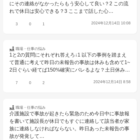
にその連絡がなかったらもう安心して良い？2 この流
れで休日は安心できる？3 ここまで話した心…
2024年12月14日 10:08
3
0
1
職場・仕事の
悩み
1と2の質問にそれぞれ答えろ↓1 以下の事例を踏まえ
て普通に考えて昨日の未報告の事故は休みも含めて1~
2日ぐらい経てば150%確実にバレるよな？土日休み…
2024年12月14日 8:58
7
0
2
職場・仕事の
悩み
介護施設で事故が起きたら緊急のため今日中に事故報
を書いて施設長が休日でもすぐに連絡して該当者が家
族に連絡しなければならない。昨日あった未報告の事
故が発覚して…