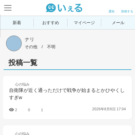
通知
投稿する
新着
おすすめ
マイページ
メール
ナリ
その他
 / 
不明
投稿一覧
心の
悩み
自衛隊が近く通っただけで戦争が始まるとかひやくし
すぎw
2026年8月6日 17:04
2
0
1
心の
悩み