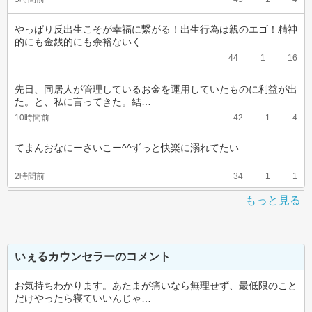
やっぱり反出生こそが幸福に繋がる！出生行為は親のエゴ！精神
的にも金銭的にも余裕ないく…
44
1
16
先日、同居人が管理しているお金を運用していたものに利益が出
た。と、私に言ってきた。結…
10時間前
42
1
4
てまんおなにーさいこー^^ずっと快楽に溺れてたい
2時間前
34
1
1
もっと見る
いぇるカウンセラーのコメント
お気持ちわかります。あたまが痛いなら無理せず、最低限のこと
だけやったら寝ていいんじゃ…