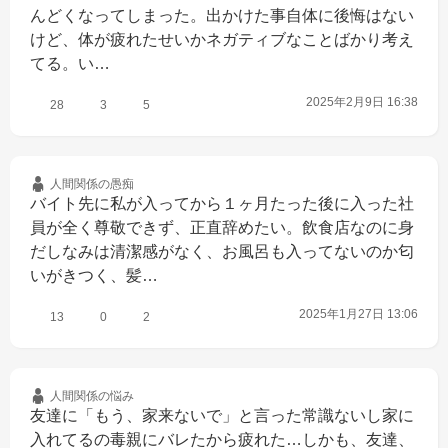
んどくなってしまった。出かけた事自体に後悔はない
けど、体が疲れたせいかネガティブなことばかり考え
てる。い…
2025年2月9日 16:38
28
3
5
人間関係の
愚痴
バイト先に私が入ってから１ヶ月たった後に入った社
員が全く尊敬できず、正直辞めたい。飲食店なのに身
だしなみは清潔感がなく、お風呂も入ってないのか匂
いがきつく、髪…
2025年1月27日 13:06
13
0
2
人間関係の
悩み
友達に「もう、家来ないで」と言った常識ないし家に
入れてるの毒親にバレたから疲れた…しかも、友達、