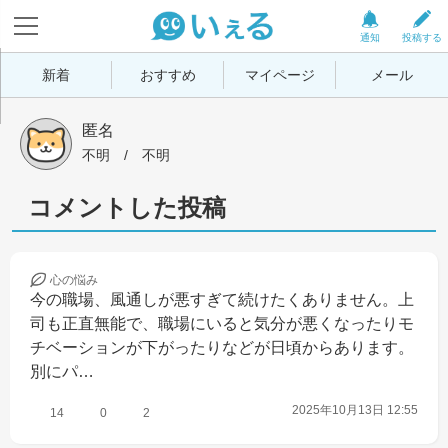
通知
投稿する
新着
おすすめ
マイページ
メール
匿名
不明
 / 
不明
コメントした投稿
心の
悩み
今の職場、風通しが悪すぎて続けたくありません。上
司も正直無能で、職場にいると気分が悪くなったりモ
チベーションが下がったりなどが日頃からあります。
別にパ…
2025年10月13日 12:55
14
0
2