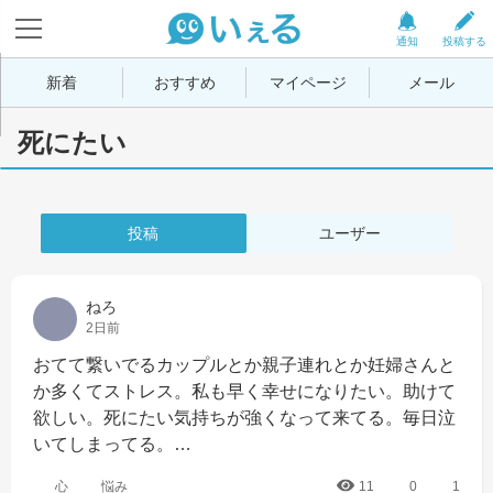
通知
投稿する
新着
おすすめ
マイページ
メール
死にたい
投稿
ユーザー
ねろ
2日前
おてて繋いでるカップルとか親子連れとか妊婦さんと
か多くてストレス。私も早く幸せになりたい。助けて
欲しい。死にたい気持ちが強くなって来てる。毎日泣
いてしまってる。…
心
悩み
11
0
1