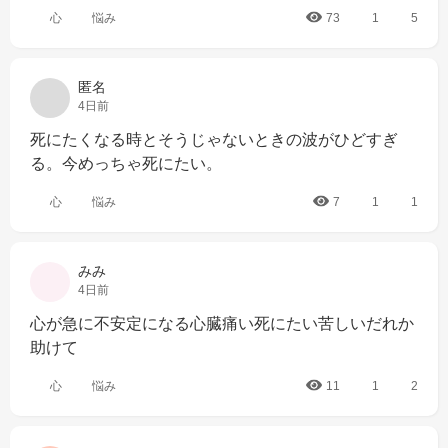
心
悩み
73
1
5
匿名
4日前
死にたくなる時とそうじゃないときの波がひどすぎ
る。今めっちゃ死にたい。
心
悩み
7
1
1
みみ
4日前
心が急に不安定になる心臓痛い死にたい苦しいだれか
助けて
心
悩み
11
1
2