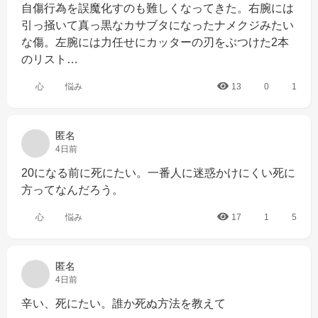
自傷行為を誤魔化すのも難しくなってきた。右腕には
引っ掻いて真っ黒なカサブタになったナメクジみたい
な傷。左腕には力任せにカッターの刃をぶつけた2本
のリスト…
心
悩み
13
0
1
匿名
4日前
20になる前に死にたい。一番人に迷惑かけにくい死に
方ってなんだろう。
心
悩み
17
1
5
匿名
4日前
辛い、死にたい。誰か死ぬ方法を教えて