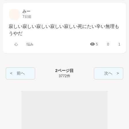
みー
7日前
寂しい寂しい寂しい寂しい寂しい死にたい辛い無理も
うやだ
心
悩み
5
0
1
2ページ目
前へ
次へ
3772件