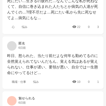
死にたい…生きるの疲れた…なんでこんな私が死ねな
くて、自信に巻き込まれた人たちとか病気の人達が死
んでくの…?理不尽だよ…死にたい私から先に死なせ
てよ…病気にもな…
心
悩み
22
0
3
匿名
6日前
昨日、怒られた、当たり前だよな何年も勤めてるのに
全然覚えられてないんだもん、覚える気はあるが覚え
られない、仕事が遅い、要領が悪い、自分では一生懸
命にやってるけど…
職場・仕事
悩み
10
0
1
魅せられる
6日前