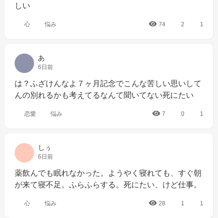
しい
心
悩み
74
2
1
あ
6日前
は？ふざけんなよ７ヶ月記念でこんな苦しい思いして
んの別れるかも考えてるなんて聞いてない死にたい
恋愛
悩み
7
0
1
しぅ
6日前
薬飲んでも眠れなかった。ようやく寝れても、すぐ朝
が来て寝不足。ふらふらする。死にたい、けど仕事。
心
悩み
28
1
1