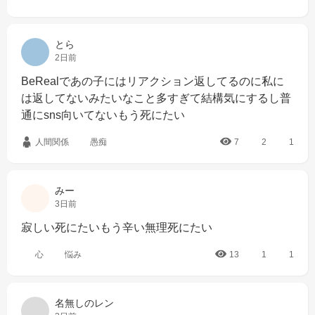
とら
2日前
BeRealであの子にはリアクション返してるのに私に
は返してないみたいなこと多すぎて結構気にするし普
通にsns向いてないもう死にたい
人間関係
愚痴
7
2
1
みー
3日前
寂しい死にたいもう辛い無理死にたい
心
悩み
13
1
1
名無しのレン