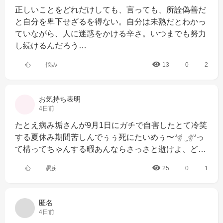
正しいことをどれだけしても、言っても、所詮偽善だ
と自分を卑下せざるを得ない。自分は未熟だとわかっ
ていながら、人に迷惑をかける辛さ。いつまでも努力
し続けるんだろう…
心
悩み
13
0
2
お気持ち表明
4日前
たとえ病み垢さんが9月1日にガチで自害したとて冷笑
する夏休み期間苦しんでぅぅ死にたいめぅ〜ᐡඉ́  ̫ ඉ̀ᐡっ
て構ってちゃんする暇あんならさっさと逝けよ、ど…
心
愚痴
25
0
1
匿名
4日前