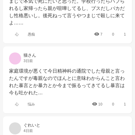
まじで本気で死にたいと思った。学校行ったらハブら
れるし家帰ったら親が喧嘩してるし、ブスだしバカだ
し性格悪いし。後死ねって言うやつまじで殺しに来て
よ……
心
愚痴
7
0
1
猫さん
3日前
家庭環境が悪くて今日精神科の通院でした母親と言っ
たんですが毒親なのでほんとに意味わからんこと言わ
れた暴言とか暴力とか今まで振るってきてるし暴言は
今も吐かれた…
心
悩み
10
0
1
ぐれいと
4日前