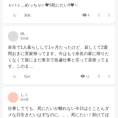
ャバィ…めっちゃ✨💖‼️死にたい‼️💖✨
心
愚痴
8
1
1
ゆ。
6日前
奈良で1人暮らしして1ヶ月たったけど、寂しくて2週
間おきに実家帰ってます。今はもう奈良の家に帰りた
くなくて親にまだ東京で急遽仕事と言って居座ってま
す。このま…
心
悩み
11
0
1
しぅ
6日前
仕事してても、死にたいが離れない今日はとことんダ
メな日生きたいはずなのに、、、死にたい！助けてほ