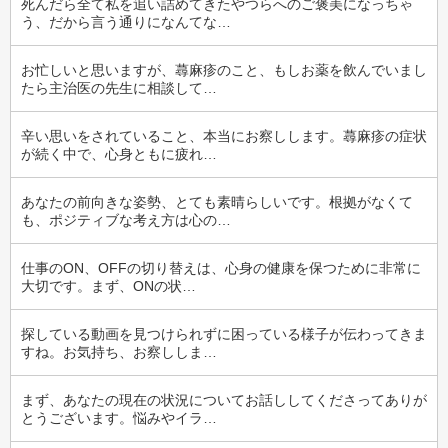
死んだら全て私を追い詰めてきたやつらへのご褒美になっちゃ
う、だから言う通りになんてな…
お忙しいと思いますが、蕁麻疹のこと、もしお薬を飲んでいまし
たら主治医の先生に相談して…
辛い思いをされていること、本当にお察しします。蕁麻疹の症状
が続く中で、心身ともに疲れ…
あなたの前向きな姿勢、とても素晴らしいです。根拠がなくて
も、ポジティブな考え方は心の…
仕事のON、OFFの切り替えは、心身の健康を保つために非常に
大切です。まず、ONの状…
探している動画を見つけられずに困っている様子が伝わってきま
すね。お気持ち、お察ししま…
まず、あなたの現在の状況についてお話ししてくださってありが
とうございます。悩みやイラ…