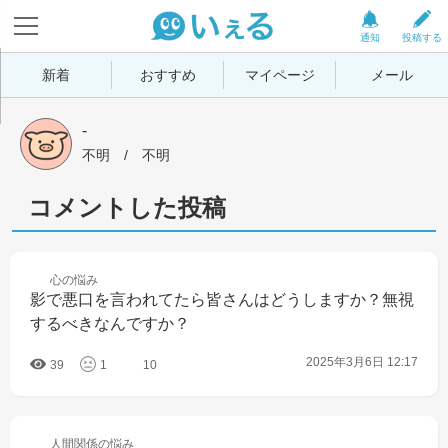
通知
投稿する
新着
おすすめ
マイページ
メール
-
不明
 / 
不明
コメントした投稿
心の
悩み
影で悪口を言われてたら皆さんはどうしますか？無視
するべきなんですか？
2025年3月6日 12:17
39
1
10
人間関係の
悩み