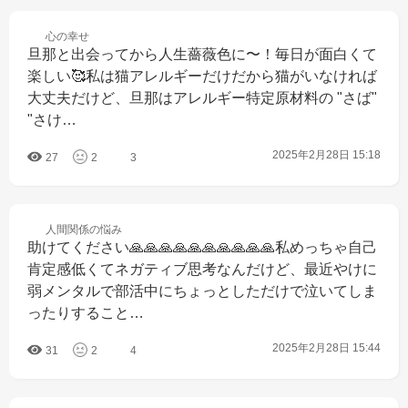
心の
幸せ
旦那と出会ってから人生薔薇色に〜！毎日が面白くて
楽しい🥰私は猫アレルギーだけだから猫がいなければ
大丈夫だけど、旦那はアレルギー特定原材料の "さば" 
"さけ…
2025年2月28日 15:18
27
2
3
人間関係の
悩み
助けてください🙏🙏🙏🙏🙏🙏🙏🙏🙏🙏私めっちゃ自己
肯定感低くてネガティブ思考なんだけど、最近やけに
弱メンタルで部活中にちょっとしただけで泣いてしま
ったりすること…
2025年2月28日 15:44
31
2
4