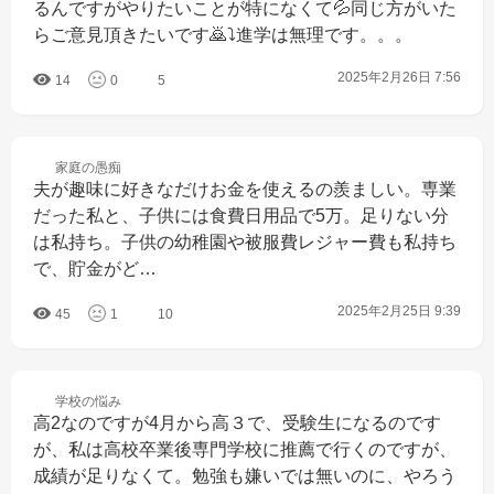
るんですがやりたいことが特になくて💦同じ方がいた
らご意見頂きたいです🙇‍⤵︎進学は無理です。。。
2025年2月26日 7:56
14
0
5
家庭の
愚痴
夫が趣味に好きなだけお金を使えるの羨ましい。専業
だった私と、子供には食費日用品で5万。足りない分
は私持ち。子供の幼稚園や被服費レジャー費も私持ち
で、貯金がど…
2025年2月25日 9:39
45
1
10
学校の
悩み
高2なのですが4月から高３で、受験生になるのです
が、私は高校卒業後専門学校に推薦で行くのですが、
成績が足りなくて。勉強も嫌いでは無いのに、やろう