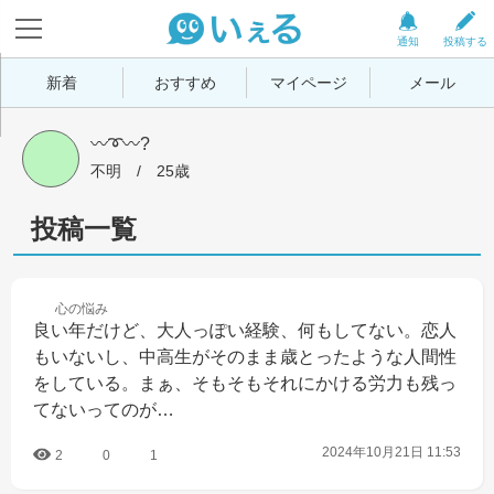
通知
投稿する
新着
おすすめ
マイページ
メール
〰️➰〰️?
不明
 / 
25歳
投稿一覧
心の
悩み
良い年だけど、大人っぽい経験、何もしてない。恋人
もいないし、中高生がそのまま歳とったような人間性
をしている。まぁ、そもそもそれにかける労力も残っ
てないってのが…
2024年10月21日 11:53
2
0
1