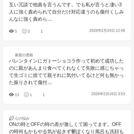
互い冗談で他責を言うんです。でも私が言うと凄い3
人に強く責められて自分だけ対応違うのも傷付くしみ
んなに強く責めら…
2026年2月24日 12:48
5
0
1
家庭の
愚痴
バレンタインにガトーショコラ作って初めて成功した
のに親があんまり食べてくれなくて失敗に感じちゃっ
て生ゴミに捨てて親それに気付いてるけど何も無かっ
た振りされて傷付…
2026年2月16日 3:53
13
1
1
心の
悩み
ONの時とOFFの時の差が激しくて困ってます。OFF
の時何もかもやる気が起きず鬱ぽくなり風呂も洗顔も