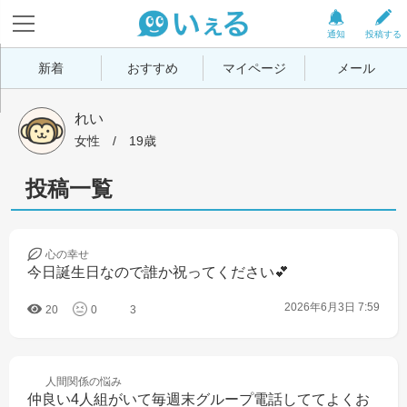
通知
投稿する
新着
おすすめ
マイページ
メール
れい
女性
 / 
19歳
投稿一覧
心の
幸せ
今日誕生日なので誰か祝ってください💕
2026年6月3日 7:59
20
0
3
人間関係の
悩み
仲良い4人組がいて毎週末グループ電話しててよくお