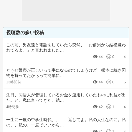
視聴数の多い投稿
この前、男友達と電話をしていたら突然、「お前男から結構嫌わ
れてるよ。」と言われました…
44
0
4
どうせ警察が正しいって事になるのでしょうけど　熊本に続き刃
物を持ってたからって簡単に…
13時間前
44
0
6
先日、同居人が管理しているお金を運用していたものに利益が出
た。と、私に言ってきた。結…
4時間前
42
1
4
一生に一度の中学生時代、、、、返してよ。私の人生なのに。私
の、、私の。一度でいいから…
41
1
4