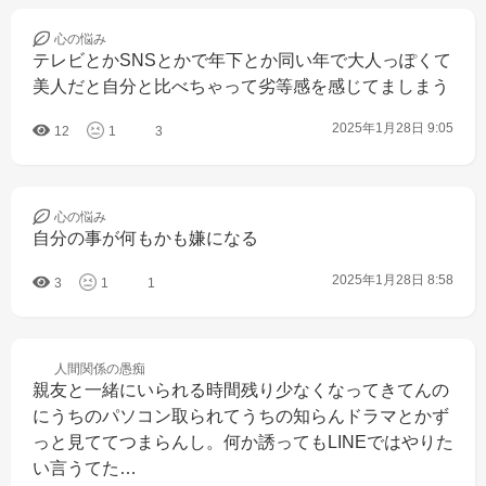
心の
悩み
テレビとかSNSとかで年下とか同い年で大人っぽくて
美人だと自分と比べちゃって劣等感を感じてましまう
2025年1月28日 9:05
12
1
3
心の
悩み
自分の事が何もかも嫌になる
2025年1月28日 8:58
3
1
1
人間関係の
愚痴
親友と一緒にいられる時間残り少なくなってきてんの
にうちのパソコン取られてうちの知らんドラマとかず
っと見ててつまらんし。何か誘ってもLINEではやりた
い言うてた…