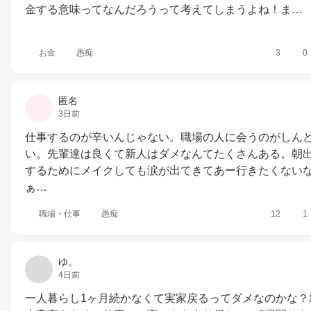
金する意味ってなんだろうって考えてしまうよね！ま…
お金
愚痴
3
0
匿名
3日前
仕事するのが辛いんじゃない。職場の人に会うのがしん
い。先輩達は良くて新人はダメなんてたくさんある。朝
するためにメイクしても涙が出てきてあー行きたくない
ぁ…
職場・仕事
愚痴
12
1
ゆ。
4日前
一人暮らし1ヶ月続かなくて実家戻るってダメなのかな？