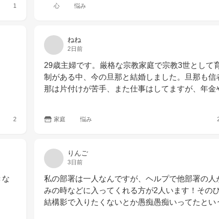
1
心
悩み
ねね
2日前
29歳主婦です。厳格な宗教家庭で宗教3世として
制がある中、今の旦那と結婚しました。旦那も信
那は片付けが苦手、また仕事はしてますが、年金
2
家庭
悩み
りんご
3日前
きな
私の部署は一人なんですが、ヘルプで他部署の人
みの時などに入ってくれる方が2人います！その
結構影で入りたくないとか愚痴愚痴いってたとい