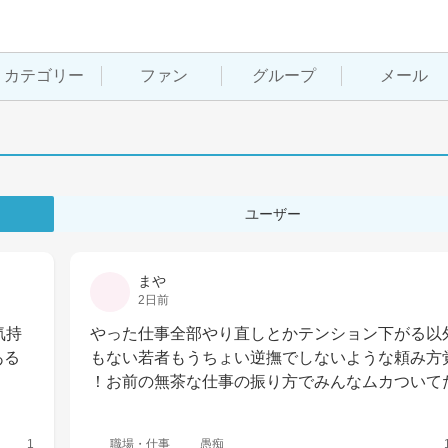
カテゴリー
ファン
グループ
メール
ユーザー
まや
2日前
気持
やった仕事全部やり直しとかテンション下がる以
ある
もない若者もうちょい逆撫でしないような頼み方
！お前の無茶な仕事の振り方でみんなムカついて
1
職場・仕事
愚痴