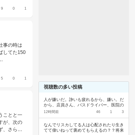
9
0
1
仕事の時は
してた150
…
5
0
1
視聴数の多い投稿
人が嫌いだ。諍いも疲れるから、嫌い。だ
から、店員さん、バスドライバー、医院の
受け付け…
12時間前
46
1
3
うことと一
すが、次の
なんでリスカしてる人は心配されたり生き
ず、さら…
てて偉いねって褒めてもらえるの？？将来