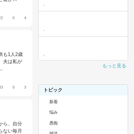
-
22
0
4
-
も1人2歳
-
。夫は私が
もっと見る
…
33
0
3
トピック
新着
悩み
愚痴
から、自分
らない毎月
雑談