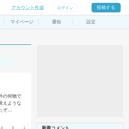
投稿する
アカウント作成
ログイン
マイページ
通知
設定
外の何物で
覚えような
たぞ…
新着コメント
14
0
1