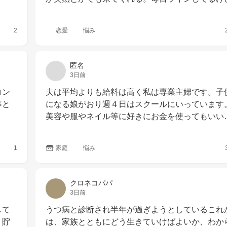
2
恋愛
悩み
匿名
3日前
コン
夫は平均よりも給料は高く私は専業主婦です。子供
事と
になる娘がおり週４日はスクールにいっています
美容や服やネイル等に好きにお金を使ってもいい
1
家庭
悩み
クロネコパパ
3日前
して
うつ病と診断され半年が過ぎようとしているこれ
、貯
は、家族とともにどう生きていけばよいか、わか