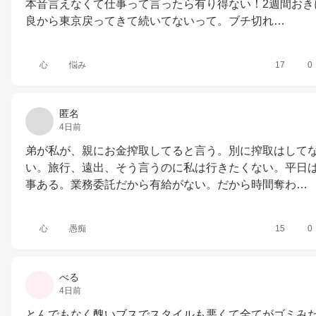
本音言えなくて仕事って言ったら有り得ない！2週間おき
良から東京戻ってきて続いてないって。ブチ切れ…
心
悩み
17
0
匿名
4日前
弟が私が、親にお金搾取してると言う。別に搾取はして
い。旅行、遠出、そう言うのに私は行きたくない。平日
事ある。業務委託だから有給がない。だから時間奪わ…
心
愚痴
15
0
べる
4日前
とんでもなく醜いブスでスタイルも悪くて全てがゴミみ