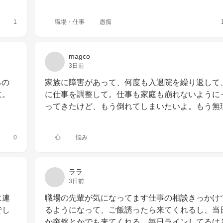
1
職場・仕事
愚痴
magco
3日前
るの
家族に障害があって、何度も入退院を繰り返して
に。
に仕事を調整して。仕事も家庭も崩れないように
ってきたけど、もう倒れてしまいたいよ。もう無
0
心
悩み
ララ
3日前
に連
職場の先輩が気になってます仕事の相談きっかけ
でし
るようになって、ご飯誘ったら来てくれるし、当
か突然とかでも来てくれる。毎日ラインしてるけ