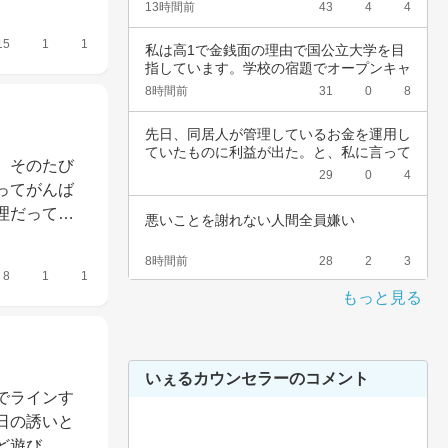
のことを…
13時間前
43
4
4
15
1
1
私は高1で金銭面の理由で国公立大学を目
指しています。学校の宿題でオープンキャ
ンパスに…
8時間前
31
0
8
先日、同居人が管理しているお金を運用し
ていたものに利益が出た。と、私に言って
、そのたび
きた。結…
29
0
4
ってがんば
理だって…
悪いことを謝れない人間全員嫌い
8時間前
28
2
3
8
1
1
もっと見る
いぇるカウンセラーのコメント
でラインす
日の誘いと
ど遊び…