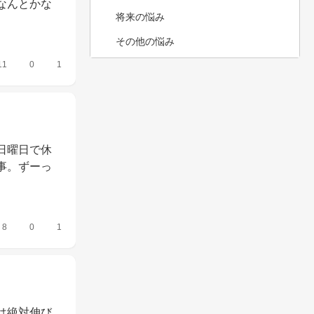
なんとかな
将来の悩み
その他の悩み
11
0
1
日曜日で休
事。ずーっ
8
0
1
は絶対伸び