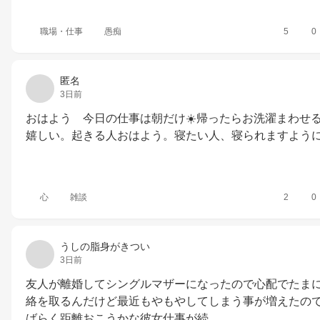
職場・仕事
愚痴
5
0
匿名
3日前
おはよう　今日の仕事は朝だけ☀️帰ったらお洗濯まわせ
嬉しい。起きる人おはよう。寝たい人、寝られますよう
心
雑談
2
0
うしの脂身がきつい
3日前
友人が離婚してシングルマザーになったので心配でたま
絡を取るんだけど最近もやもやしてしまう事が増えたの
ばらく距離おこうかな彼女仕事が続…