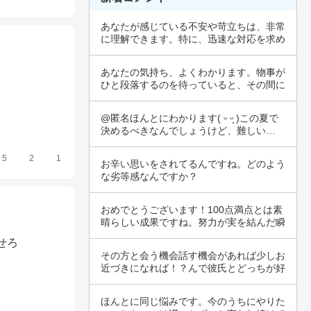
あなたが感じている不安や苛立ちは、非常
に理解できます。特に、迅速な対応を求め
られたの…
あなたの気持ち、よくわかります。物事が
ひと段落するのを待っていると、その間に
別の問題…
@匿名ほんとにわかります( ᵕ ᵕ̩̩ )この夏で
決めるべきなんでしょうけど、難しい…
5
2
1
お辛い思いをされてるんですね。どのよう
な劣等感なんですか？
おめでとうございます！100点満点とは素
晴らしい成果ですね。努力が実を結んだ瞬
間を味…
せろ
その方と会う機会話す機会があれば少しお
近づきになれば！？んで彼氏とどっちが好
きかなは…
ほんとに同じ悩みです。今のうちにやりた