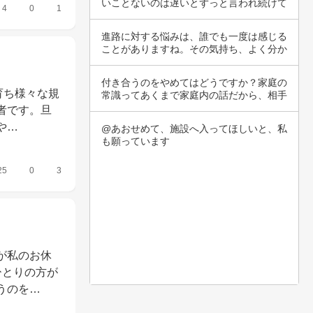
いことないのは遅いとずっと言われ続けて
4
0
1
いますが…
進路に対する悩みは、誰でも一度は感じる
ことがありますね。その気持ち、よく分か
ります。…
付き合うのをやめてはどうですか？家庭の
育ち様々な規
常識ってあくまで家庭内の話だから、相手
のズボラ…
者です。旦
や…
@あおせめて、施設へ入ってほしいと、私
も願っています
25
0
3
が私のお休
ひとりの方が
うのを…