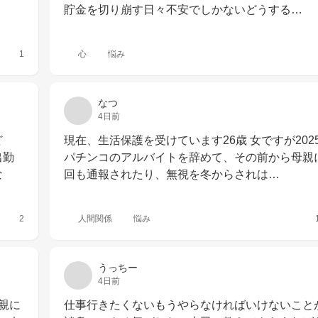
貯金を切り崩す日々不安でしかないどうする…
1
心
悩み
なつ
4日前
ど
現在、生活保護を受けています26歳 女ですが202
出勤
パチンコのアルバイトを辞めて、その前から母親
な
回も通報されたり、無視を冬からされは…
2
人間関係
悩み
うっちー
4日前
親に
仕事行きたくないもうやらなければいけないこと