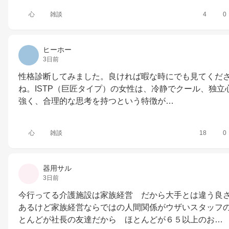
心
雑談
4
0
ヒーホー
3日前
性格診断してみました。良ければ暇な時にでも見てくだ
ね。ISTP（巨匠タイプ）の女性は、冷静でクール、独立
強く、合理的な思考を持つという特徴が…
心
雑談
18
0
器用サル
3日前
今行ってる介護施設は家族経営　だから大手とは違う良
あるけど家族経営ならではの人間関係がウザいスタッフ
とんどが社長の友達だから　ほとんどが６５以上のお…