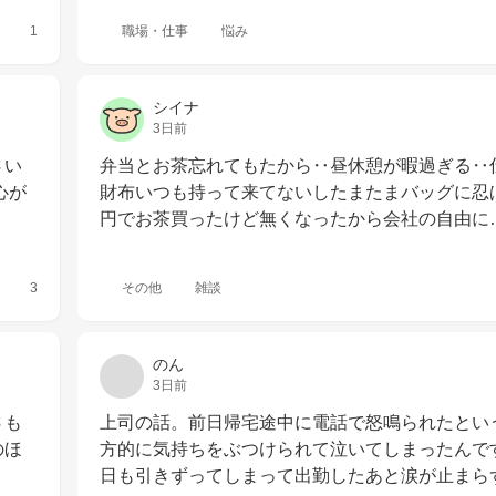
1
職場・仕事
悩み
シイナ
3日前
さい
弁当とお茶忘れてもたから‥昼休憩が暇過ぎる‥
心が
財布いつも持って来てないしたまたまバッグに忍ば
円でお茶買ったけど無くなったから会社の自由に
3
その他
雑談
のん
3日前
さも
上司の話。前日帰宅途中に電話で怒鳴られたとい
のほ
方的に気持ちをぶつけられて泣いてしまったんで
日も引きずってしまって出勤したあと涙が止まら