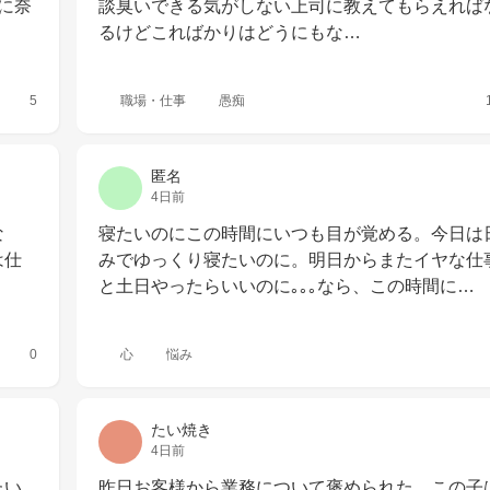
に奈
談臭いできる気がしない上司に教えてもらえれば
るけどこればかりはどうにもな…
5
職場・仕事
愚痴
匿名
4日前
な
寝たいのにこの時間にいつも目が覚める。今日は
は仕
みでゆっくり寝たいのに。明日からまたイヤな仕
と土日やったらいいのに｡｡｡なら、この時間に…
0
心
悩み
たい焼き
4日前
たい
昨日お客様から業務について褒められた、この子