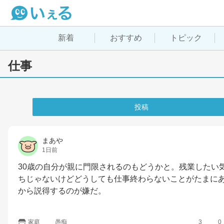
新着
おすすめ
トピック
仕事
投稿
まあや
1日前
30歳の自分が親に門限されるのもどうかと。残業したい
ちじゃないけどどうしても仕事終わらないことがたまに
から説得するのが嫌だ。
家庭
愚痴
3
0