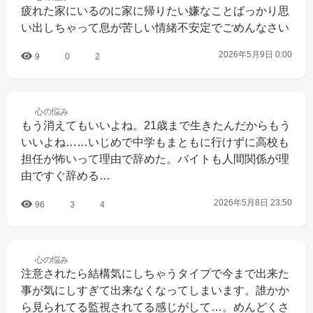
疲れた家にいるのに家に帰りたい嫌なことばっかり思
い出しちゃって息が苦しい情緒不安定でごめんなさい
2026年5月9日 0:00
9
0
2
心の
悩み
もう消えてもいいよね。21歳まで生きたんだからもう
いいよね……いじめで中学もまともに行けずに高校も
担任が怖いって理由で辞めた。バイトも人間関係が理
由ですぐ辞める…
2026年5月8日 23:50
96
3
4
心の
悩み
注意されたら結構気にしちゃうタイプで今まで出来た
事が気にしすぎて出来なくなってしまいます。誰かか
ら見られてる監視されてる感じがして…。めんどくさ