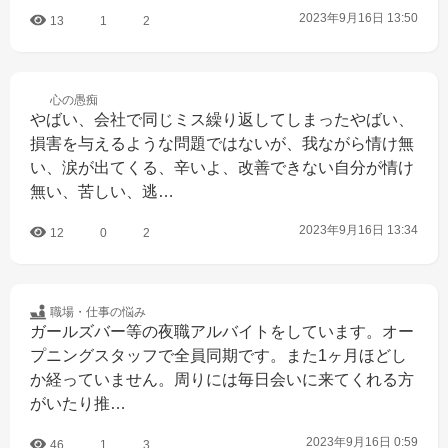
2023年9月16日 13:50
13
1
2
心の
愚痴
やばい、会社で同じミス繰り返してしまったやばい、
損害を与えるような問題ではないが、我ながら情け無
い、涙が出てくる、辛いよ、改善できない自分が情け
無い、苦しい、逃…
2023年9月16日 13:34
12
0
2
職場・仕事の
悩み
ガールズバー等の夜職アルバイトをしています。オー
プニングスタッフで全員同期です。また1ヶ月ほどし
か経っていません。周りには毎日会いに来てくれる方
がいたり推…
2023年9月16日 0:59
46
1
3