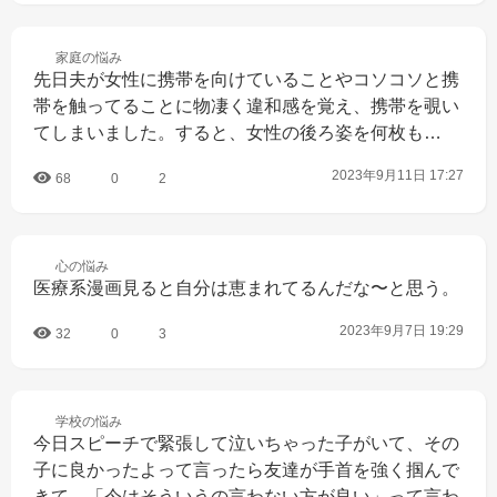
家庭の
悩み
先日夫が女性に携帯を向けていることやコソコソと携
帯を触ってることに物凄く違和感を覚え、携帯を覗い
てしまいました。すると、女性の後ろ姿を何枚も…
2023年9月11日 17:27
68
0
2
心の
悩み
医療系漫画見ると自分は恵まれてるんだな〜と思う。
2023年9月7日 19:29
32
0
3
学校の
悩み
今日スピーチで緊張して泣いちゃった子がいて、その
子に良かったよって言ったら友達が手首を強く掴んで
きて、「今はそういうの言わない方が良い」って言わ