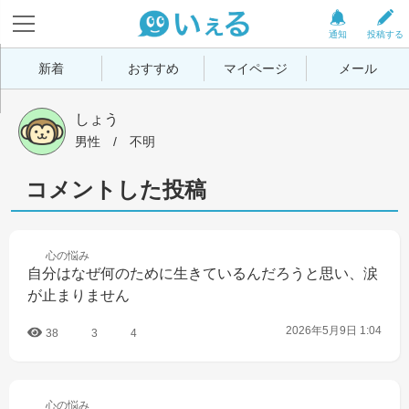
通知
投稿する
新着
おすすめ
マイページ
メール
しょう
男性
 / 
不明
コメントした投稿
心の
悩み
自分はなぜ何のために生きているんだろうと思い、涙
が止まりません
2026年5月9日 1:04
38
3
4
心の
悩み