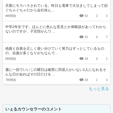
旦那にモラハラされている。昨日も電車で大泣きしてしまって顔
ぐちゃぐちゃだから会社休ん…
8時間前
53
2
3
中学2年生です。ほんとに色んな意見とか体験談があってわから
ないのですが、子宮頚がんワ…
32
0
7
他責と自責を正しく使い分けていく努力はずっとしているもの
の、自責が多くなりがちなんで…
9時間前
29
0
1
週に一回でいいこの曜日は確実に同居人がいない1人になれるそ
んな日があればその日だけを…
7時間前
29
1
3
もっと見る
いぇるカウンセラーのコメント