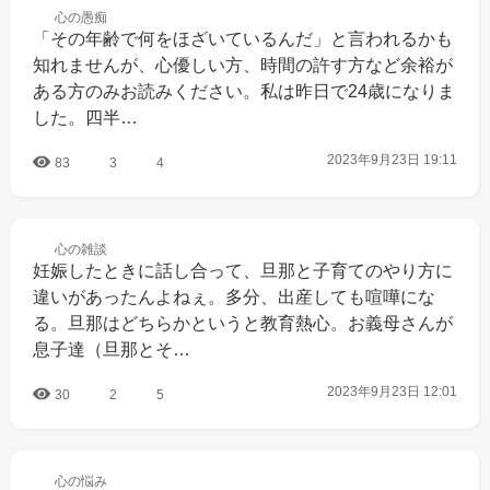
心の
愚痴
「その年齢で何をほざいているんだ」と言われるかも
知れませんが、心優しい方、時間の許す方など余裕が
ある方のみお読みください。私は昨日で24歳になりま
した。四半…
2023年9月23日 19:11
83
3
4
心の
雑談
妊娠したときに話し合って、旦那と子育てのやり方に
違いがあったんよねぇ。多分、出産しても喧嘩にな
る。旦那はどちらかというと教育熱心。お義母さんが
息子達（旦那とそ…
2023年9月23日 12:01
30
2
5
心の
悩み