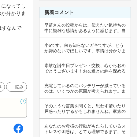
、になってし
新着コメント
のか分かりま
早苗さんの投稿からは、伝えたい気持ちの
はずなんで
中に複雑な感情があるように感じます。自
分の行動…
小6です。何も知らないガキですが、どう
か諦めないでほしいです。事情は分かりま
せんが、…
素敵な誕生日プレゼント交換、心からおめ
でとうございます！お友達との絆を深める
瞬間は、…
充電しているのにバッテリーが減っている
事
悩み
のは、いくつかの原因が考えられます。ま
ず、デバ…
1
そのような言葉を聞くと、思わず驚いたり
戸惑ったりするかもしれませんね。家族の
期待や意…
あなたのお母様の行動がもたらしているス
トレスや困惑は、とても理解できます。そ