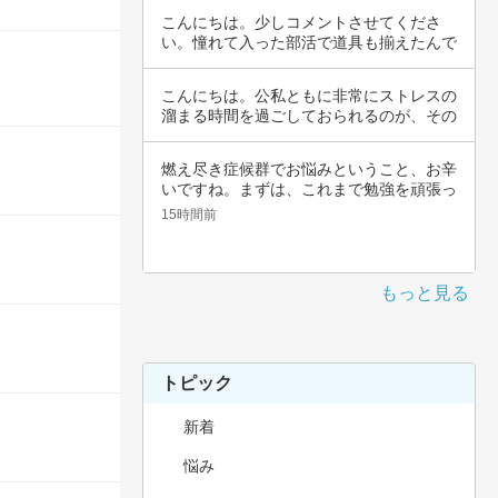
こんにちは。少しコメントさせてくださ
い。憧れて入った部活で道具も揃えたんで
すよね。頑…
こんにちは。公私ともに非常にストレスの
溜まる時間を過ごしておられるのが、その
辛さと共…
燃え尽き症候群でお悩みということ、お辛
いですね。まずは、これまで勉強を頑張っ
てこられ…
15時間前
もっと見る
トピック
新着
悩み