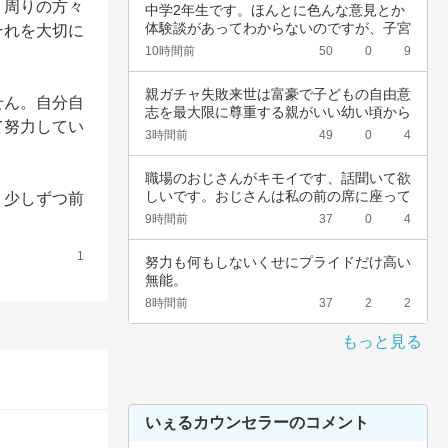
、周りの方々
中学2年生です。ほんとに色んな意見とか
体験談があってわからないのですが、子宮
それを大切に
頚がんワ…
10時間前
50
0
9
親ガチャ失敗来世は富豪で子どもの自由意
せん。自分自
志を最大限に尊重する親がいい幼い頃から
て努力してい
深夜正座…
3時間前
49
0
4
職場のおじさんがキモイです、話聞いて欲
しいです。おじさんは私の前の席に座って
、少しずつ前
いて、い…
9時間前
37
0
4
1
努力も何もしないくせにプライドだけ高い
無能。
8時間前
37
2
2
もっと見る
いぇるカウンセラーのコメント