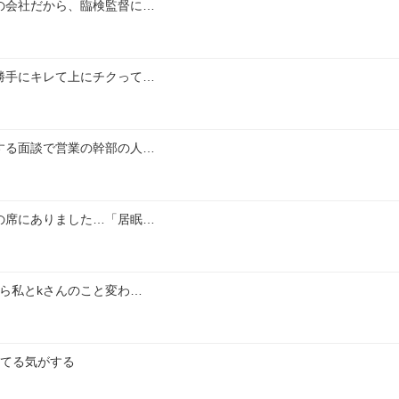
の会社だから、臨検監督に…
勝手にキレて上にチクって…
する面談で営業の幹部の人…
の席にありました…「居眠…
ら私とkさんのこと変わ…
れてる気がする