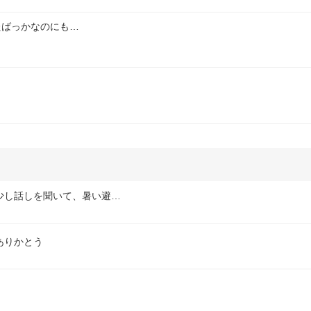
来たばっかなのにも…
少し話しを聞いて、暑い避…
ありかとう