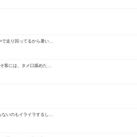
やで走り回ってるから暑い…
くそ客には、タメ口舐めた…
らないのもイライラするし…