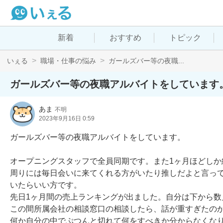
新着
おすすめ
トピック
いぇる
職場・仕事の悩み
ガールズバー等の夜職...
ガールズバー等の夜職アルバイトをしています
あま
不明
2023年9月16日 0:59
ガールズバー等の夜職アルバイトをしています。

オープニングスタッフで全員同期です。また1ヶ月ほどしか
周りには毎日会いに来てくれる方がいたり推しだよと言って
いたらいい方です。

先日1ヶ月間の売上ランキングが出ました。自分は下から数
この間所属会社の相談窓口の相談したら、話が重すぎたのか
何か自分の中でぷつんと切れて何をすべきか分からなくなり