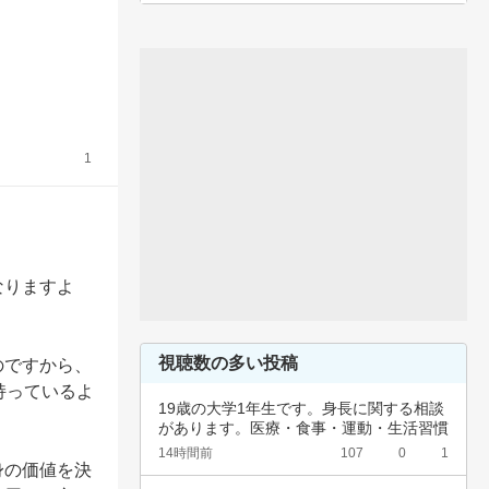
1
なりますよ
視聴数の多い投稿
のですから、
持っているよ
19歳の大学1年生です。身長に関する相談


があります。医療・食事・運動・生活習慣
など、…
14時間前
107
0
1
身の価値を決