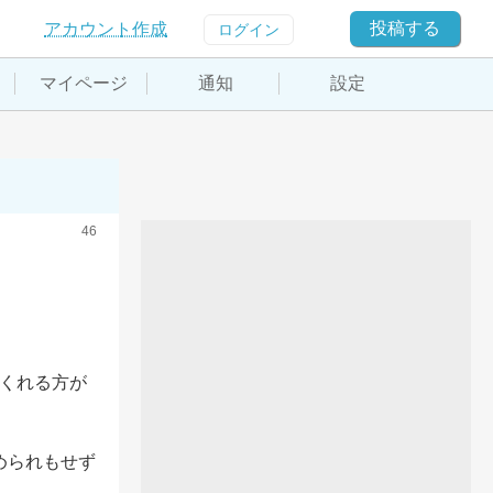
投稿する
アカウント作成
ログイン
マイページ
通知
設定
46
てくれる方が
められもせず