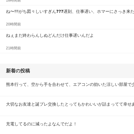
18時間前
ね〜‼️‼️がち図々しいすぎん❓❓❓遅刻、仕事遅い、ホマーにさっき
20時間前
ねぇまだ終わらんしぬどんだけ仕事遅いんだよ
21時間前
新着の投稿
熊本行って、空から手を合わせて、エアコンの効いた涼しい部屋で
大切なお友達と誕プレ交換したとってもかわいいが詰まってて幸せ
充電してるのに減ったよなんでだよ！