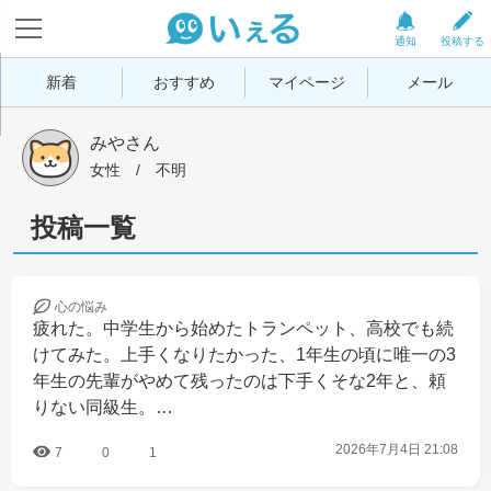
通知
投稿する
新着
おすすめ
マイページ
メール
みやさん
女性
 / 
不明
投稿一覧
心の
悩み
疲れた。中学生から始めたトランペット、高校でも続
けてみた。上手くなりたかった、1年生の頃に唯一の3
年生の先輩がやめて残ったのは下手くそな2年と、頼
りない同級生。…
2026年7月4日 21:08
7
0
1