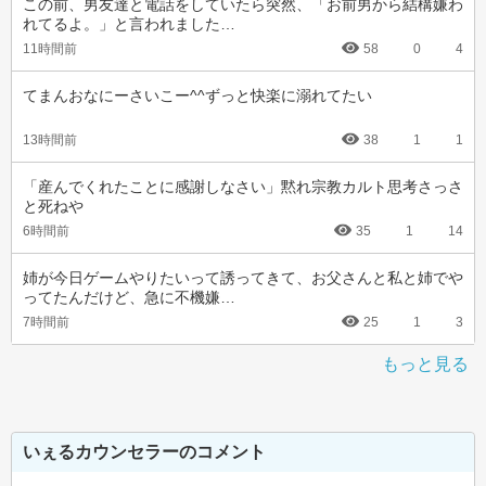
この前、男友達と電話をしていたら突然、「お前男から結構嫌わ
れてるよ。」と言われました…
11時間前
58
0
4
てまんおなにーさいこー^^ずっと快楽に溺れてたい
13時間前
38
1
1
「産んでくれたことに感謝しなさい」黙れ宗教カルト思考さっさ
と死ねや
6時間前
35
1
14
姉が今日ゲームやりたいって誘ってきて、お父さんと私と姉でや
ってたんだけど、急に不機嫌…
7時間前
25
1
3
もっと見る
いぇるカウンセラーのコメント