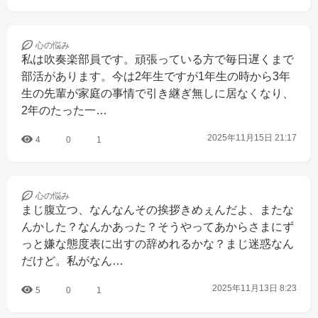
心の
悩み
私は吹奏楽部員です。頑張っている方で毎日遅くまで
部活があります。今は2年生ですが1年生の時から3年
生の先輩が家庭の事情で引き継ぎ無しに居なくなり、
2年のたった一…
2025年11月15日 21:17
4
0
1
心の
悩み
まじ腹立つ、なんなんその挨拶きめぇんだよ、またな
んかした？なんかあった？そうやってあからさまにず
っと嫌な態度表に出すの辞めれるかな？まじ迷惑なん
だけど。私がなん…
2025年11月13日 8:23
5
0
1