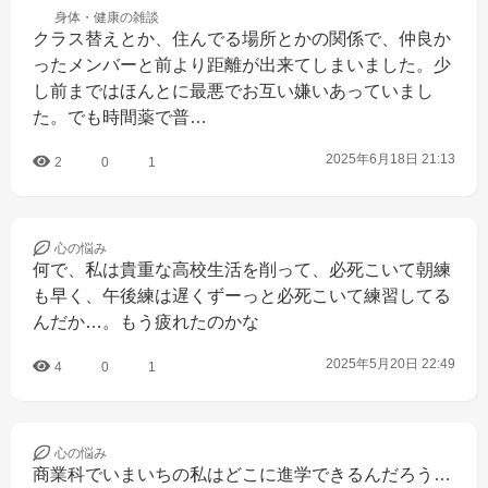
身体・健康の
雑談
クラス替えとか、住んでる場所とかの関係で、仲良か
ったメンバーと前より距離が出来てしまいました。少
し前まではほんとに最悪でお互い嫌いあっていまし
た。でも時間薬で普…
2025年6月18日 21:13
2
0
1
心の
悩み
何で、私は貴重な高校生活を削って、必死こいて朝練
も早く、午後練は遅くずーっと必死こいて練習してる
んだか…。もう疲れたのかな
2025年5月20日 22:49
4
0
1
心の
悩み
商業科でいまいちの私はどこに進学できるんだろう…