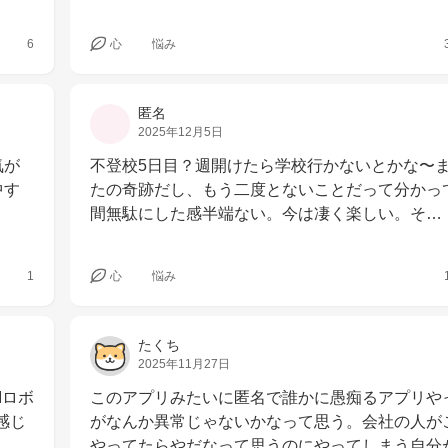
6
心
悩み
匿名
2025年12月5日
気が
不登校5日目？週開けたら学校行かないとかな〜
中す
たの奇跡だし、もう二度とないことだって分かっ
間無駄にした感半端ない。今は凄く楽しい。そ…
1
心
悩み
たくち
2025年11月27日
Iロボ
このアプリみたいに匿名で誰かに愚痴るアプリや
感じ
がなんか異常じゃないかなって思う。会社の人が
やってたらやだなって思うのにやってしまう自分