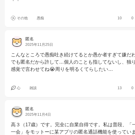
その他
愚痴
10
0
匿名
2025年11月25日
こんなところで愚痴吐き続けてるとか愚か者すぎて嫌だ
でも匿名だから許して…個人のことも指してないし、独
感覚で言わせてね😭周りを明るくてらしたい…
心
雑談
13
0
匿名
2025年11月4日
高３（17歳）です。完全に自業自得です。私は普段、「
一会」をモットーに某アプリの匿名通話機能を使ってい