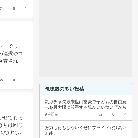
31
0
1
ン」でし
の連投やコ
検索され
55
0
1
視聴数の多い投稿
親ガチャ失敗来世は富豪で子どもの自由意
志を最大限に尊重する親がいい幼い頃から
深夜正座…
9時間前
52
0
4
かせてもら
うちは同じ
努力も何もしないくせにプライドだけ高い
れだけで…
無能。