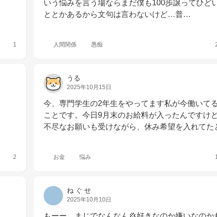
いう悩みを言う場ならまだ僕も100歩譲ってひど
ととかあるから文句は言わないけど…普…
1
人間関係
愚痴
うる
2025年10月15日
今、専門学生の2年生をやってます私が今働いて
ことです。今日9月末のお給料が入ったんですけ
不尽なお願いも受けながら、休み希望を入れてた
2
お金
悩み
ね ぐ せ
2025年10月10日
う…
もーー、まじでなんなん💢好きなのか嫌いなのか