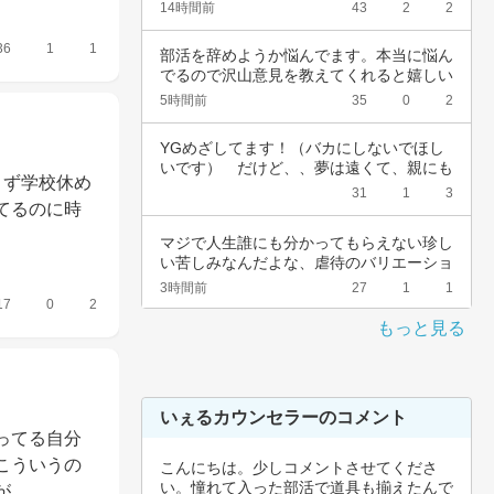
14時間前
43
2
2
36
1
1
部活を辞めようか悩んでます。本当に悩ん
でるので沢山意見を教えてくれると嬉しい
です。中…
5時間前
35
0
2
YGめざしてます！（バカにしないでほし
いです）　だけど、、夢は遠くて、親にも
まず学校休め
言えない…
31
1
3
てるのに時
マジで人生誰にも分かってもらえない珍し
い苦しみなんだよな、虐待のバリエーショ
ンも体の…
3時間前
27
1
1
17
0
2
もっと見る
いぇるカウンセラーのコメント
ってる自分
こういうの
こんにちは。少しコメントさせてくださ
い。憧れて入った部活で道具も揃えたんで
が…