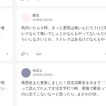
匿名
2026年2月23日
外食
気付いたら０時。きっと悪気は無いんだろうけど
り、
レスなんて無いでしょとかなんもやってないんだ
らいしなさいとか。ストレスはあるけどなんもや
1
心
悩み
めぽよ
2026年1月30日
で死
黒歴史また更新しました！👏👏👏匿名を今まで 
とい
って読んでたんです泣文字打つ時、変換で匿名っ
のに出てこないなーと思ったら...まさかの🥲…