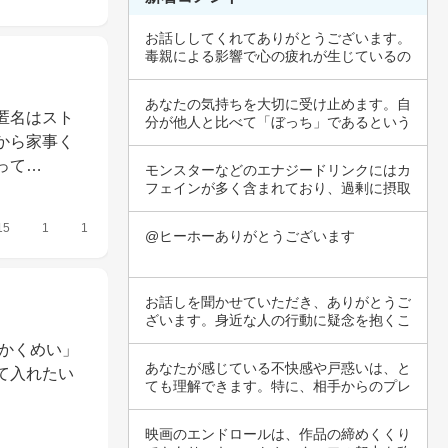
お話ししてくれてありがとうございます。
毒親による影響で心の疲れが生じているの
ですね。…
あなたの気持ちを大切に受け止めます。自
匿名はスト
分が他人と比べて「ぼっち」であるという
意識は、…
から家事く
って…
モンスターなどのエナジードリンクにはカ
フェインが多く含まれており、過剰に摂取
すると不…
15
1
1
@ヒーホーありがとうございます
お話しを聞かせていただき、ありがとうご
ざいます。身近な人の行動に疑念を抱くこ
とは、非…
「かくめい」
あなたが感じている不快感や戸惑いは、と
て入れたい
ても理解できます。特に、相手からのプレ
ゼントや…
映画のエンドロールは、作品の締めくくり