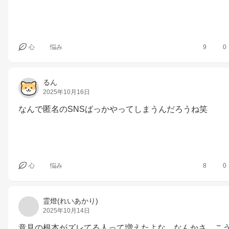
心
悩み
9
0
るん
2025年10月16日
なんで匿名のSNSばっかやってしまうんだろうね笑
心
悩み
8
0
霊燈(れいあかり)
2025年10月14日
意見の根本がズレてる人って増えたよな…なんかさ、こ