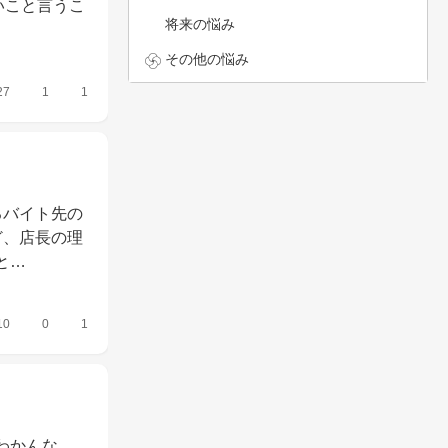
いこと言うこ
将来の悩み
その他の悩み
27
1
1
るバイト先の
ど、店長の理
と…
10
0
1
わかんな