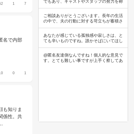
でもあり、キャストやスタッフの努力を称
62
1
7
える大切…
ご相談ありがとうございます。長年の生活
の中で、夫の行動に対する苛立ちが蓄積さ
れ、限界…
あなたが感じている孤独感や寂しさは、と
匿名で内部
ても辛いものですね。誰かそばにいてほし
いと思う…
@匿名友達側なんですね！個人的な意見で
す。とても難しい事ですが上手く察してあ
げて話の…
10
0
1
顔も知りま
関係性。共
…