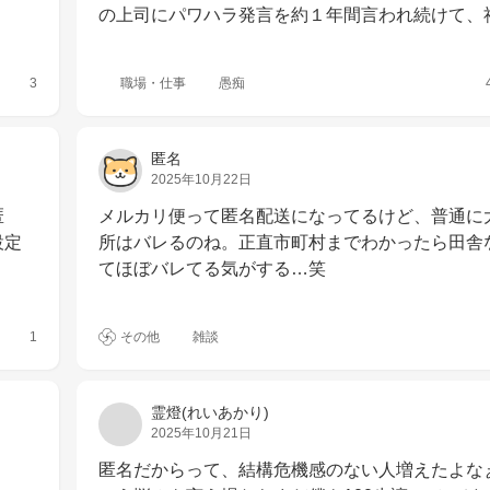
の上司にパワハラ発言を約１年間言われ続けて、
3
職場・仕事
愚痴
匿名
2025年10月22日
匿
メルカリ便って匿名配送になってるけど、普通に
設定
所はバレるのね。正直市町村までわかったら田舎
てほぼバレてる気がする…笑
1
その他
雑談
霊燈(れいあかり)
2025年10月21日
匿名だからって、結構危機感のない人増えたよな