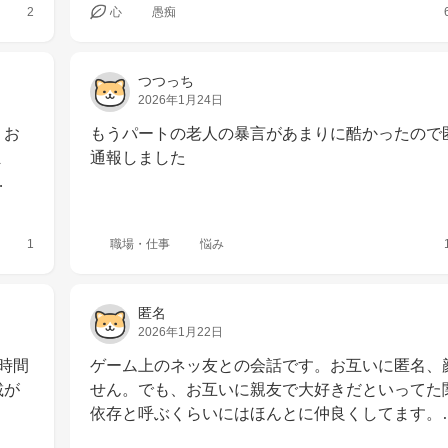
2
心
愚痴
つつっち
2026年1月24日
。お
もうパートの老人の暴言があまりに酷かったので
ま
通報しました
…
1
職場・仕事
悩み
匿名
2026年1月22日
時間
ゲーム上のネッ友との会話です。お互いに匿名、
載が
せん。でも、お互いに親友で大好きだといってた
依存と呼ぶくらいにはほんとに仲良くしてます。