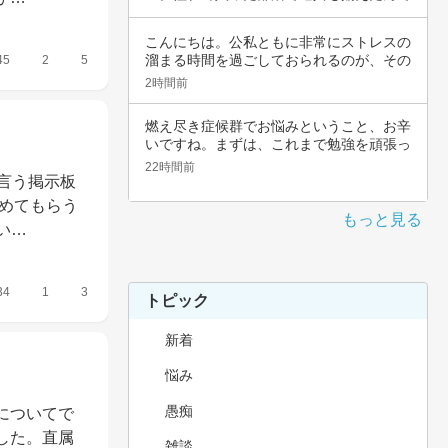
すよね。頑…
こんにちは。公私ともに非常にストレスの
溜まる時間を過ごしておられるのが、その
45
2
5
辛さと共…
2時間前
燃え尽き症候群でお悩みということ、お辛
いですね。まずは、これまで勉強を頑張っ
てこられ…
22時間前
言う掲示板
褒めてもらう
もっと見る
い…
34
1
3
トピック
新着
悩み
愚痴
についてで
した。直属
雑談