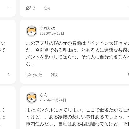
1
心
悩み
ぐれいと
2026年1月17日
さい
このアプリの僕の元の名前は「ペンペン大好きマ
って
た。今匿名である理由は、とある人に迷惑な共感
メントを集中して送られ、その人に自分の名前を
な…
1
その他
雑談
らん
2025年12月24日
よく
またメンタルにきてしまい、ここで匿名だから吐
こっ
うけど、、ある家族の悲しい事件あるでしょう。
…
市内住みだし、自宅はある程度離れてるけど、そ