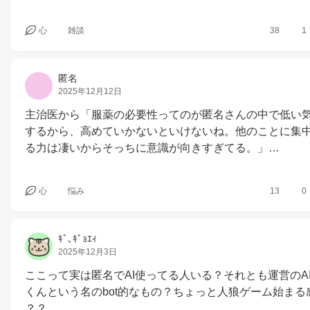
心
雑談
38
1
匿名
2025年12月12日
主治医から「服薬の必要性ってのが匿名さんの中で低い
するから、高めていかないといけないね。他のことに集
る力は凄いからそっちに意識が向きすぎてる。」…
心
悩み
13
0
ｷﾞ､ｷﾞｮｴｨ
2025年12月3日
ここって実は匿名でAI使ってる人いる？それとも運営のA
くんという名のbot的なもの？ちょっと人狼ゲーム始まる
？？