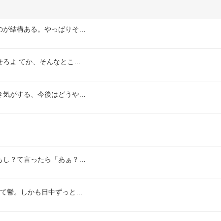
のが結構ある。やっぱりそ…
ろよ てか、そんなとこ…
き気がする、今後はどうや…
。
もし？て言ったら「あぁ？…
いて鬱。しかも日中ずっと…