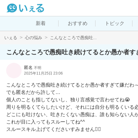
新着
おすすめ
トピック
いぇる
心の悩み
こんなところで愚痴吐...
こんなところで愚痴吐き続けてるとか愚か者す
匿名
不明
2025年11月25日 23:06
こんなところで愚痴吐き続けてるとか愚か者すぎて嫌だわ～
でも匿名だから許して…

個人のことも指してないし、独り言感覚で言わせてね😭

周りを明るくてらしたいけど、それには自分も明るくいる必
どこにも吐けない、吐きたくない愚痴は、誰も知らない人が
これが目に入ってもスルーしてね^^

スルースキル上げてくださいすみません🙇‍♀️
