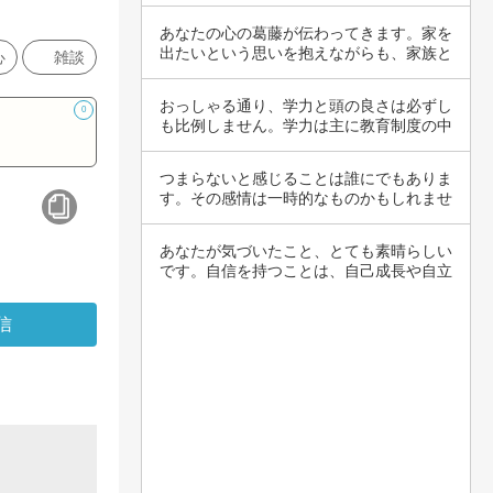
してしま…
あなたの心の葛藤が伝わってきます。家を
出たいという思いを抱えながらも、家族と
心
雑談
の関係や…
おっしゃる通り、学力と頭の良さは必ずし
0
も比例しません。学力は主に教育制度の中
で得た知…
つまらないと感じることは誰にでもありま
す。その感情は一時的なものかもしれませ
んが、時…
あなたが気づいたこと、とても素晴らしい
です。自信を持つことは、自己成長や自立
に繋がり…