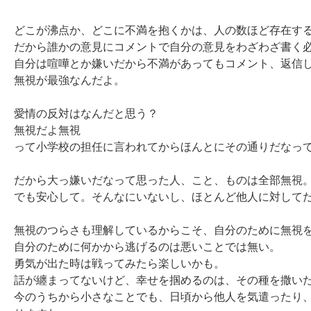
どこが沸点か、どこに不満を抱くかは、人の数ほど存在する
だから誰かの意見にコメントで自分の意見をわざわざ書く必
自分は喧嘩とか嫌いだから不満があってもコメント、返信し
無視が最強なんだよ。

愛情の反対はなんだと思う？

無視だよ無視

って小学校の担任に言われてからほんとにその通りだなって
だから大っ嫌いだなって思った人、こと、ものは全部無視。
でも安心して。そんなにいないし、ほとんど他人に対してだ
無視のつらさも理解しているからこそ、自分のために無視を
自分のために何かから逃げるのは悪いことでは無い。

勇気が出た時は戦ってみたら楽しいかも。

話が纏まってないけど、幸せを掴めるのは、その種を撒いた
今のうちから小さなことでも、日頃から他人を気遣ったり