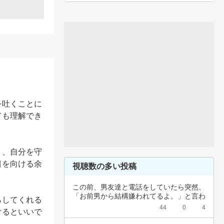
を吐くことに
ても理解でき
く、自分を守
目を向ける余
視聴数の多い投稿
この前、男友達と電話をしていたら突然、
「お前男から結構嫌われてるよ。」と言わ
らしてくれる
れました…
44
0
4
けるといいで