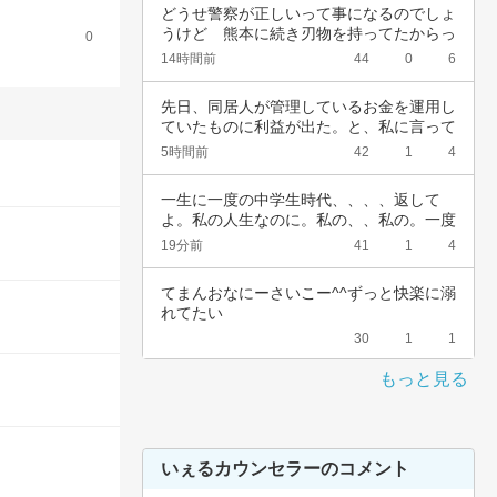
どうせ警察が正しいって事になるのでしょ
うけど　熊本に続き刃物を持ってたからっ
0
て簡単に…
14時間前
44
0
6
先日、同居人が管理しているお金を運用し
ていたものに利益が出た。と、私に言って
きた。結…
5時間前
42
1
4
一生に一度の中学生時代、、、、返して
よ。私の人生なのに。私の、、私の。一度
でいいから…
19分前
41
1
4
てまんおなにーさいこー^^ずっと快楽に溺
れてたい
30
1
1
もっと見る
いぇるカウンセラーのコメント