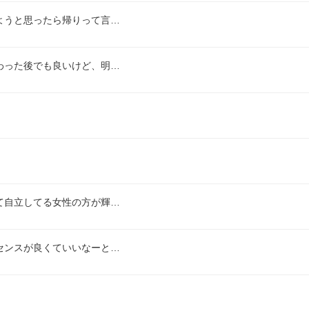
ようと思ったら帰りって言…
わった後でも良いけど、明…
て自立してる女性の方が輝…
センスが良くていいなーと…