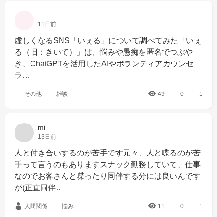
.
11日前
虚しくなるSNS「いぇる」について調べてみた「いぇ
る（旧：きいて）」は、悩みや愚痴を匿名でつぶや
き、ChatGPTを活用したAIやボランティアカウンセ
ラ…
その他
雑談
49
0
1
mi
13日前
人と付き合いするのが苦手です元々、人と喋るのが苦
手って言うのもありますスナック勤務していて、仕事
なのでお客さんと喋ったり同伴する分には良いんです
が(正直同伴…
人間関係
悩み
11
0
1