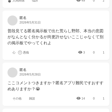
人間関係
悩み
49
0
2
匿名
2026年5月31日
普段見てる匿名掲示板で出た荒らし野郎、本当の意図
がなんとなく分かるが尚更許せないここじゃなくて別
の掲示板でやってくれよ
心
愚痴
3
0
1
匿名
2026年5月28日
ここコメントつきますか？匿名アプリ難民ですおすす
めありますか？😭
その他
雑談
14
0
1