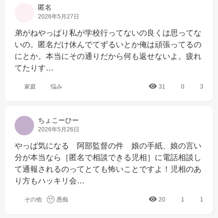
匿名
2026年5月27日
弟がねやっぱり私が学校行ってないの良くは思ってな
いの。匿名だけ休んでてずるいとか俺は頑張ってるの
にとか。本当にその通りだから何も返せないよ。疲れ
てたりす…
家庭
悩み
31
0
3
ちょこーひー
2026年5月26日
やっぱ気になる　阿部監督の件　娘の手紙、娘の言い
分が本当なら［匿名で相談できる児相］に電話相談し
て通報されるのってとても怖いことですよ！児相のあ
り方もハッキリ会…
その他
愚痴
20
1
1