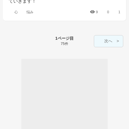
ていきます！
心
悩み
9
0
1
1ページ目
次へ
75件