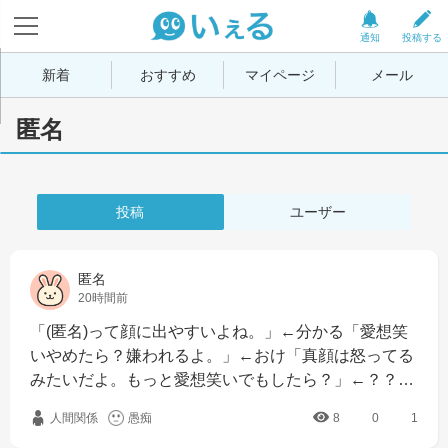
通知
投稿する
新着
おすすめ
マイページ
メール
匿名
投稿
ユーザー
匿名
20時間前
「(匿名)って顔に出やすいよね。」←分かる「愛想笑
いやめたら？嫌われるよ。」←おけ「真顔は怒ってる
みたいだよ。もっと愛想笑いでもしたら？」←？？…
人間関係
愚痴
8
0
1