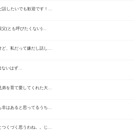
ただ話したいでも歓迎です！…
父(とも呼びたくない)…
けど、私だって嫌だし話し…
題はないはず…
兄弟を育て愛してくれた大…
も非はあると思ってるうち…
とつくづく思うわね。。じ…