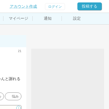
投稿する
アカウント作成
ログイン
マイページ
通知
設定
21
ゃんと謝れる
心
悩み
1