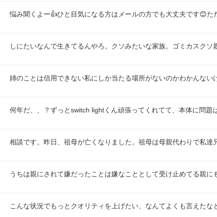
悩み聞くよー👍ひと目気になる方はメールの方でも大丈夫です😊
しにたいなんで生きてるんやろ。クソみたいな家族。ゴミカスクソ親
姉のことは信用できない私にしか当たる場所がないのかわかんない
何年だ、、？ずっとswitch lightくん頑張ってくれてて、本体に問
相談です。昨日、祖母が亡くなりました。祖母は母親代わりで私達
うちは親にされて嫌だったことは嫌なこととして受け止めてる親に
こんな状況でもっとクオリティを上げたい、なんてよくも言えたな