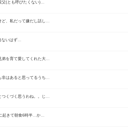
父(とも呼びたくない)…
けど、私だって嫌だし話し…
題はないはず…
兄弟を育て愛してくれた大…
も非はあると思ってるうち…
とつくづく思うわね。。じ…
に起きて朝食6時半…か…