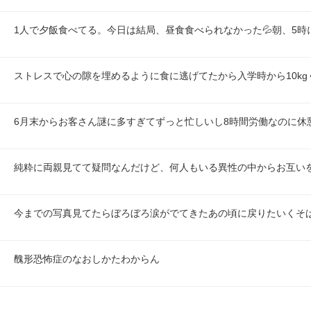
1人で夕飯食べてる。今日は結局、昼食食べられなかった💦朝、5時
ストレスで心の隙を埋めるように食に逃げてたから入学時から10k
6月末からお客さん謎に多すぎてずっと忙しいし8時間労働なのに休
純粋に両親見てて疑問なんだけど、何人もいる異性の中からお互い
今までの写真見てたらぼろぼろ涙がでてきたあの頃に戻りたいくそ
醜形恐怖症のなおしかたわからん