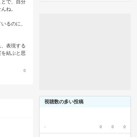
ことで、自分
んね。

ているのに、
れ、表現する
実を結ぶと思
0
視聴数の多い投稿
-
0
0
0