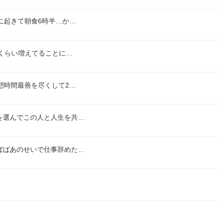
に起きて朝食6時半…か…
gくらい増えてることに…
憩時間最善を尽くして2…
を選んでこの人と人生を共…
ばばあのせいで仕事辞めた…