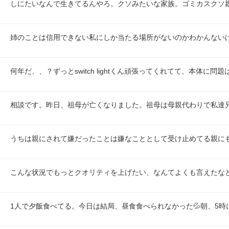
しにたいなんで生きてるんやろ。クソみたいな家族。ゴミカスクソ親
姉のことは信用できない私にしか当たる場所がないのかわかんない
何年だ、、？ずっとswitch lightくん頑張ってくれてて、本体に問
相談です。昨日、祖母が亡くなりました。祖母は母親代わりで私達
うちは親にされて嫌だったことは嫌なこととして受け止めてる親に
こんな状況でもっとクオリティを上げたい、なんてよくも言えたな
1人で夕飯食べてる。今日は結局、昼食食べられなかった💦朝、5時