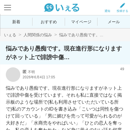
通知
投稿する
新着
おすすめ
マイページ
メール
いぇる
人間関係の悩み
悩みであり愚痴です。...
悩みであり愚痴です。現在進行形になります
がネット上で誹謗中傷…
49
匿
不明
2026年6月4日 17:05
悩みであり愚痴です。現在進行形になりますがネット上
で誹謗中傷を受けています。それも私に直接ではなく掲
示板のような場所で(私も利用させていただいている所
で)私のアカウントのIDを書き込み「こいつは同性を傷つ
けて回っている」「男に媚びを売って可愛がられるのが
大好きだ」「水商売をやればいい」「ひとの恋人を奪っ
た、私の恋人を奪われた」など身に覚えのない話を何度