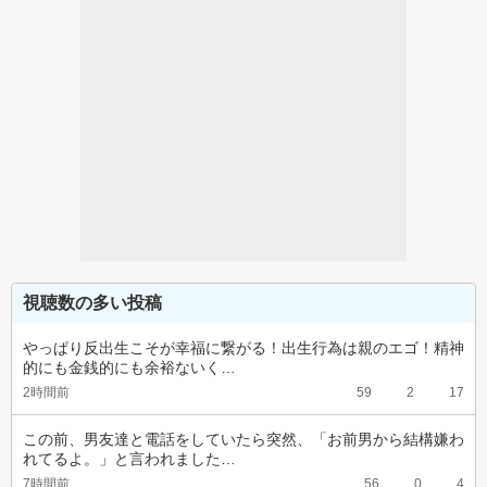
視聴数の多い投稿
やっぱり反出生こそが幸福に繋がる！出生行為は親のエゴ！精神
的にも金銭的にも余裕ないく…
2時間前
59
2
17
この前、男友達と電話をしていたら突然、「お前男から結構嫌わ
れてるよ。」と言われました…
7時間前
56
0
4