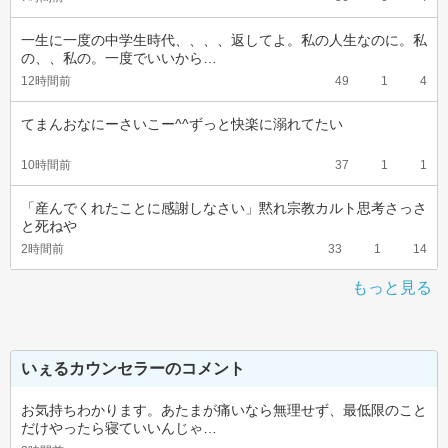
一生に一度の中学生時代、、、、返してよ。私の人生なのに。私
の、、私の。一度でいいから…
12時間前
49
1
4
てまんおなにーさいこー^^ずっと快楽に溺れてたい
10時間前
37
1
1
「産んでくれたことに感謝しなさい」黙れ宗教カルト思考さっさ
と死ねや
2時間前
33
1
14
もっと見る
いぇるカウンセラーのコメント
お気持ちわかります。あたまが痛いなら無理せず、最低限のこと
だけやったら寝ていいんじゃ…