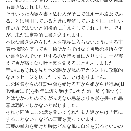
も書き込まれました。

そういった内容を書き込む人がそこではルール違反であ
ることは利用している方達は理解していますし、正しい
使い方ではないと間接的に注意もしてくれました。です
が、未だに定期的に書き込まれます。

不快な書き込みをした人を視界に入らないようにする非
表示機能を使っても一箇所からではなく複数の場所を使
い書き込んでいたりするのか時々目に入ります。手が震
えて胃が痛くなり吐き気を覚えることもありました。

幸いにもそれを見た他の誰かが私のアカウントに攻撃的
なメッセージを送ったりすることはありません。

この匿名からの誹謗中傷を受ける前から嫌がらせ行為(旧
Twitterにて)を数年に渡り受けていたため、酷く傷つくこ
とはなかったのですが見えない悪意よりも形を持った悪
意は恐怖でしかないと感じました。

それと同時にこの話を聞いてくれた友人達からは「気に
することない」などの言葉を貰っています。

言葉の暴力を受けた時はどんな風に自分を労るといいの