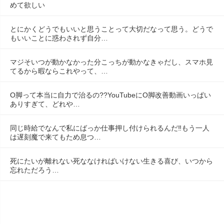
めて欲しい
とにかくどうでもいいと思うことって大切だなって思う。どうで
もいいことに惑わされず自分…
マジそいつが動かなかった分こっちが動かなきゃだし、スマホ見
てるから暇ならこれやって、…
O脚って本当に自力で治るの??YouTubeにO脚改善動画いっぱい
ありすぎて、どれや…
同じ時給でなんで私にばっか仕事押し付けられるんだ‼️もう一人
は遅刻魔で来てもため息つ…
死にたいが離れない死ななければいけない生きる喜び、いつから
忘れただろう…