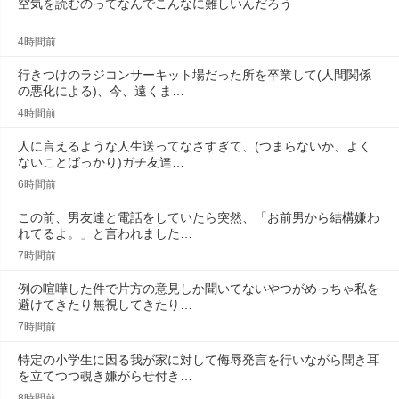
空気を読むのってなんでこんなに難しいんだろう
4時間前
行きつけのラジコンサーキット場だった所を卒業して(人間関係
の悪化による)、今、遠くま…
4時間前
人に言えるような人生送ってなさすぎて、(つまらないか、よく
ないことばっかり)ガチ友達…
6時間前
この前、男友達と電話をしていたら突然、「お前男から結構嫌わ
れてるよ。」と言われました…
7時間前
例の喧嘩した件で片方の意見しか聞いてないやつがめっちゃ私を
避けてきたり無視してきたり…
7時間前
特定の小学生に因る我が家に対して侮辱発言を行いながら聞き耳
を立てつつ覗き嫌がらせ付き…
8時間前