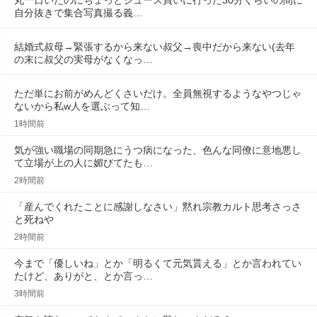
丸一日いたのにちょっとジュース買いに行った30分くらいの間に
自分抜きで集合写真撮る義…
結婚式叔母→緊張するから来ない叔父→喪中だから来ない(去年
の末に叔父の実母がなくなっ…
ただ単にお前がめんどくさいだけ。全員無視するようなやつじゃ
ないから私w人を選ぶって知…
1時間前
気が強い職場の同期急にうつ病になった、色んな同僚に意地悪し
て立場が上の人に媚びてたも…
2時間前
「産んでくれたことに感謝しなさい」黙れ宗教カルト思考さっさ
と死ねや
2時間前
今まで「優しいね」とか「明るくて元気貰える」とか言われてい
たけど、ありがと、とか言っ…
3時間前