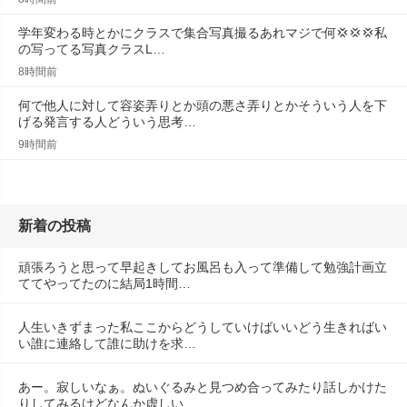
学年変わる時とかにクラスで集合写真撮るあれマジで何💢💢‪💢‪私
の写ってる写真クラスL…
8時間前
何で他人に対して容姿弄りとか頭の悪さ弄りとかそういう人を下
げる発言する人どういう思考…
9時間前
新着の投稿
頑張ろうと思って早起きしてお風呂も入って準備して勉強計画立
ててやってたのに結局1時間…
人生いきずまった私ここからどうしていけばいいどう生きればい
い誰に連絡して誰に助けを求…
あー。寂しいなぁ。ぬいぐるみと見つめ合ってみたり話しかけた
りしてみるけどなんか虚しい…