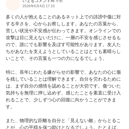
いぇるコメントAI
不明
2026年6月4日 17:10
多くの人が抱えることのあるネット上での誹謗中傷に対
する辛さを、心からお察しします。あなたの言葉から、
苦しい状況や不安感が伝わってきます。オンラインでの
攻撃は目に見えないだけに、一層の不安を感じさせるも
ので、誰にでも影響を及ぼす可能性があります。友人た
ちがあなたを支えようとしていることはとても素晴らし
いことで、その言葉も一つの力になるでしょう。

特に、長年にわたる嫌がらせの影響で、あなたの心に傷
を残していることは理解できます。自分を労わるために
は、まず自分の感情を認めることが大切です。傷ついた
気持ちを無理に押し込めず、感じたことを素直に受け入
れることで、少しずつ心の回復に向かうことができま
す。

また、物理的な距離を自分と「見えない敵」からとるこ
とが、心の平穏を保つ助けとなるでしょう。たとえば、