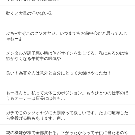
動くと大量の汗やばい💦
ぶち--すぞこのクソオヤジ。いつまでもお前中心だと思ってんじ
ゃねーよ
メンタルが調子悪い時は体がサインを出してる。私にあるのは性
欲がなくなる午前中の眠気や…
良い！為替介入は意外と自分にとって大儲けやったね！
もーほんと。私って大体このポジション。もうひとつの仕事のほ
うもオーナーは店長には何も…
ガチでこのクソオヤジに天罰降って欲しいです。たまに喧嘩した
ら物投げる時もあります。声…
親の機嫌が株で全部変わる。下がったからって子供に当たるのや