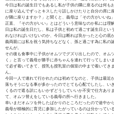
今日は私の誕生日でもあるし私が子供の隣に座るのは何も
に座り込んでずっとキスしたり話しかけたりと自分の席に
が隣に座りますか？」と聞くと、義母は「その方がいいね」
正直、『その方がいい』とはどういう意味なのか私には理
日は私の誕生日だし、私は子供と初めて過ごす誕生日とい
れなければいけないのか、今日は断れば良かったと心の底か
義両親には私を祝う気持ちなどなく、孫と過ごす為に私の
せんが。

その後も食事中に子供がオムツでグズり出したので、オム
く」と言って義母が勝手に赤ちゃんを連れて行ってしまい
て必ず着いてきて、授乳も授乳室の個室の中まで着いてき
ん。

今回一人で連れて行かれたのは初めてなのと、子供は最近
落ちそうになる事が多かったのでとても心配でしたし、い
くるので遮る訳にもいかずどうしていいか不安で仕方あり
て、オムツ替えをしている義母の所へ行きました。

幸いまだオムツを外したばかりのところだったので途中から
義母が積極的に育児に参加したがっているのは分かってい