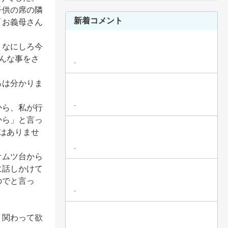
子供の席の隣
新着コメント
「お義母さん
、なにしろ今
んな事をさ
-
ろは分かりま
-
から、私が行
から」と言っ
はありませ
-
オムツ台から
に話しかけて
のでと言っ
-
り関わって欲