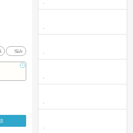
-
-
係
悩み
-
1
-
-
-