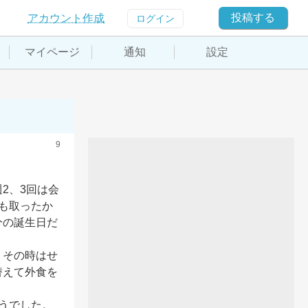
投稿する
アカウント作成
ログイン
マイページ
通知
設定
9
2、3回は会
も取ったか
分の誕生日だ
。その時はせ
替えて外食を
でした。
