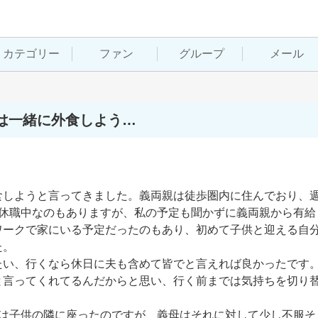
カテゴリー
ファン
グループ
メール
は一緒に外食しよう…
しようと言ってきました。義両親は徒歩圏内に住んでおり、週
め休職中なのもありますが、私の予定も聞かずに義両親から有給
ワークで家にいる予定だったのもあり、初めて子供と迎える自
。

たい、行くなら休日に夫も含めて皆でと言えれば良かったです
と言ってくれてるんだからと思い、行く前までは気持ちを切り
は子供の隣に座ったのですが、義母はそれに対して少し不服そう