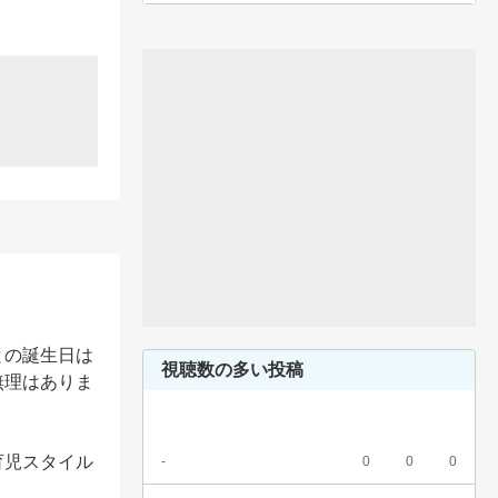
との誕生日は
視聴数の多い投稿
無理はありま
育児スタイル
-
0
0
0