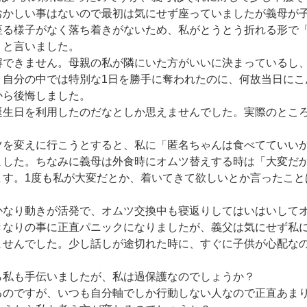
おかしい事はないので最初は気にせず座っていましたが義母が
座る様子がなく落ち着きがないため、私がとうとう折れる形で
と言いました。

解できません。母親の私が隣にいた方がいいに決まっているし
う自分の中では特別な1日を勝手に奪われたのに、何故当日にこ
ら後悔しました。

誕生日を利用したのだなとしか思えませんでした。実際のとこ
ツを変えに行こうとすると、私に「匿名ちゃんは食べてていい
ました。ちなみに義母は外食時にオムツ替えする時は「大変だ
ます。1度も私が大変だとか、着いてきて欲しいとか言ったこと
かなり動きが活発で、オムツ交換中も寝返りしてはいはいして
きなりの事に正直パニックになりましたが、義父は気にせず私
ませんでした。少し話しが途切れた時に、すぐに子供が心配な
私も手伝いましたが、私は過保護なのでしょうか？

るのですが、いつも自分軸でしか行動しない人なので正直あま