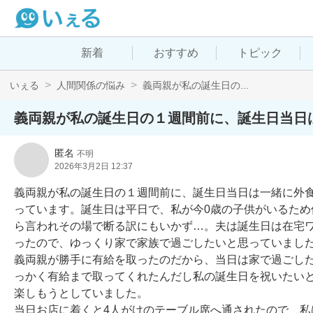
新着
おすすめ
トピック
いぇる
人間関係の悩み
義両親が私の誕生日の...
義両親が私の誕生日の１週間前に、誕生日当日
匿名
不明
2026年3月2日 12:37
義両親が私の誕生日の１週間前に、誕生日当日は一緒に外食
っています。誕生日は平日で、私が今0歳の子供がいるた
ら言われその場で断る訳にもいかず…。夫は誕生日は在宅
ったので、ゆっくり家で家族で過ごしたいと思っていました
義両親が勝手に有給を取ったのだから、当日は家で過ごし
っかく有給まで取ってくれたんだし私の誕生日を祝いたい
楽しもうとしていました。

当日お店に着くと4人がけのテーブル席へ通されたので、私