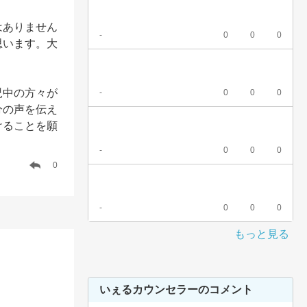
はありません
-
0
0
0
思います。大
児中の方々が
-
0
0
0
分の声を伝え
けることを願
-
0
0
0
0
-
0
0
0
もっと見る
いぇるカウンセラーのコメント