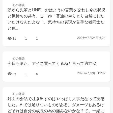
心の
雑談
朝から先輩とLINE、おはようの言葉を交わし今の状況
と気持ちの共有。こーゆー普通のやりとり自然にした
いだけなんだよなー。気持ちの表現が苦手な者同士だ
と色…
2026年7月24日 6:24
11
1
1
心の
雑談
今日もまた、アイス買ってくるねと言って逃亡💨
2026年7月9日 19:07
26
1
5
心の
雑談
対面の会話で吐き出すのはやっぱり大事だなって実感
した。AIでは足りないものがある。ダメージもあるけ
どそれは自分の成長の為の痛みなのかな？て。一緒に