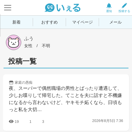
通知
投稿する
新着
おすすめ
マイページ
メール
ふう
女性
 / 
不明
投稿一覧
家庭の
愚痴
夜、スーパーで偶然職場の男性とばったり遭遇して、
少しお喋りして帰宅した。てことを夫に話すと不機嫌
になるから言わないけど、ヤキモチ妬くなら、日頃も
っと私を大切…
2026年8月5日 7:36
19
1
3