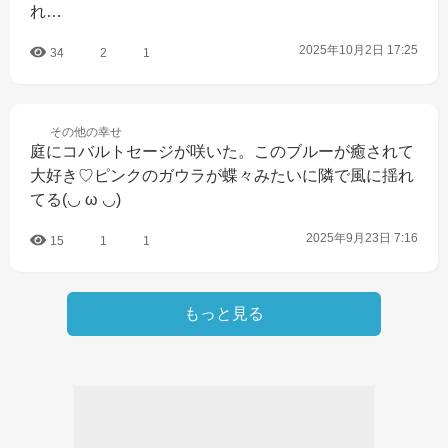
れ…
2025年10月2日 17:25
34
2
1
その他の
幸せ
庭にコバルトセージが咲いた。このブルーが癒されて
大好き♡ピンクのガウラが蝶々みたいに隣で風に揺れ
てる(⁠◡⁠ ⁠ω⁠ ⁠◡⁠)
2025年9月23日 7:16
15
1
1
もっと見る