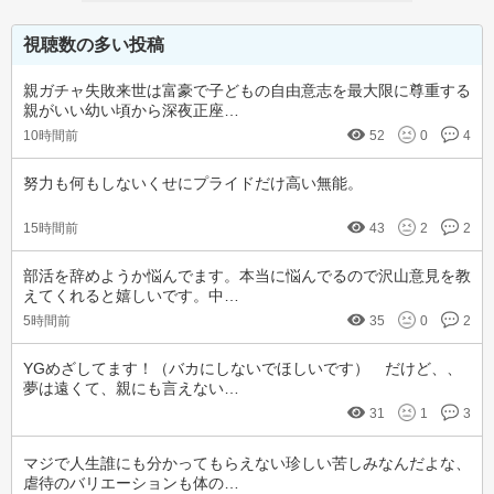
視聴数の多い投稿
親ガチャ失敗来世は富豪で子どもの自由意志を最大限に尊重する
親がいい幼い頃から深夜正座…
10時間前
52
0
4
努力も何もしないくせにプライドだけ高い無能。
15時間前
43
2
2
部活を辞めようか悩んでます。本当に悩んでるので沢山意見を教
えてくれると嬉しいです。中…
5時間前
35
0
2
YGめざしてます！（バカにしないでほしいです）　だけど、、
夢は遠くて、親にも言えない…
31
1
3
マジで人生誰にも分かってもらえない珍しい苦しみなんだよな、
虐待のバリエーションも体の…