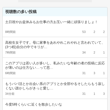
視聴数の多い投稿
土日祝やお盆休みもお仕事の方お互い一緒に頑張りましょ！
8時間前
53
2
2
高校生女子です。母に家事をあれやれこれやれと言われていて、
(3つ程)自分の中でキリが…
7時間前
34
2
1
このアプリは若い人が多いし、私みたいな年齢の者の投稿に反応
が薄いのは仕方ない…って思…
6時間前
31
3
1
もうパパ活とか出会い系のアプリとか全部やるそしたらもう寂し
くない誰かしらがきっと愛し…
34分前
31
1
3
今度5時くらいに近くを散歩したいな