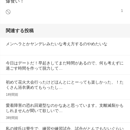
爆食い！
1
関連する投稿
メンヘラとかヤンデレみたいな考え方するのやめたいな
今日はデートだ！早起きしてまだ時間があるので、何も考えずに
過ごす時間を作って脱力して…
初めて花火大会行ったけどほんとにとーっても楽しかった、！た
くさん浴衣褒めてもらったし…
1時間前
愛着障害の恐れ回避型なのかなあと思っています。支離滅裂かも
しれませんが聞いて欲しいで…
3時間前
私の彼氏は寮生で、練習や練習試合、試合がとんでもないぐらい