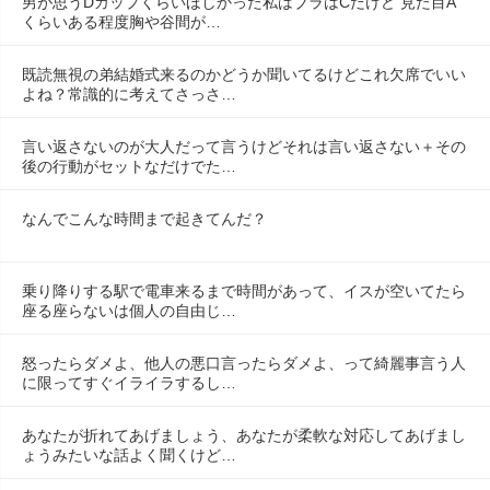
男が思うDカップくらいほしかった私はブラはCだけど 見た目A
くらいある程度胸や谷間が…
既読無視の弟結婚式来るのかどうか聞いてるけどこれ欠席でいい
よね？常識的に考えてさっさ…
言い返さないのが大人だって言うけどそれは言い返さない＋その
後の行動がセットなだけでた…
なんでこんな時間まで起きてんだ？
乗り降りする駅で電車来るまで時間があって、イスが空いてたら
座る座らないは個人の自由じ…
怒ったらダメよ、他人の悪口言ったらダメよ、って綺麗事言う人
に限ってすぐイライラするし…
あなたが折れてあげましょう、あなたが柔軟な対応してあげまし
ょうみたいな話よく聞くけど…