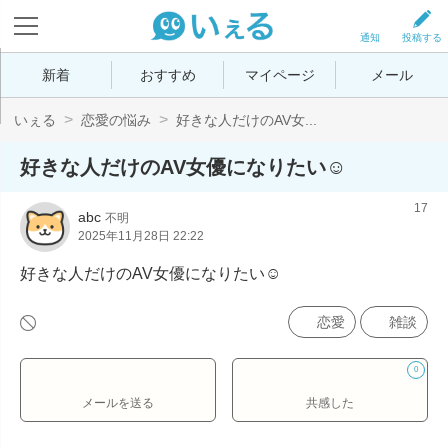
通知
投稿する
新着
おすすめ
マイページ
メール
いぇる
恋愛の悩み
好きな人だけのAV女...
好きな人だけのAV女優になりたい☺️
17
abc
不明
2025年11月28日 22:22
好きな人だけのAV女優になりたい☺️
恋愛
雑談
0
メールを送る
共感した