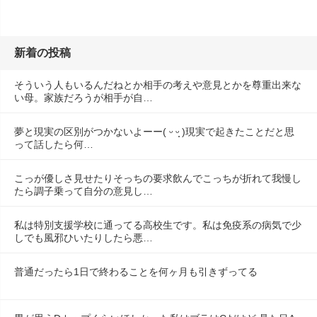
新着の投稿
そういう人もいるんだねとか相手の考えや意見とかを尊重出来な
い母。家族だろうが相手が自…
夢と現実の区別がつかないよーー( ᵕ ᵕ̩̩ )現実で起きたことだと思
って話したら何…
こっが優しさ見せたりそっちの要求飲んでこっちが折れて我慢し
たら調子乗って自分の意見し…
私は特別支援学校に通ってる高校生です。私は免疫系の病気で少
しでも風邪ひいたりしたら悪…
普通だったら1日で終わることを何ヶ月も引きずってる