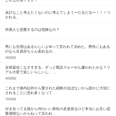
どんな心情ですか？
余計なこと考えたくないのに考えてしまうーだるだるー！！！つ
かれる、
外国人と恋愛するのは危険なの？
男にも生理はあるらしいよWって言われて冷めた。男性にもある
のなら全員赤ちゃん産めるの…
3時間前
全然返信こなさすぎる、ずっと既読スルーやん嫌われたかな？リ
アル大変で楽しいらしいし、…
4時間前
これまで身内以外から愛された経験がほぼないから誰かに大切に
されることに恐れ多くなって…
7時間前
付き合ってる彼から仲のいい異性の友達居るけど本当にお互い恋
愛感情ないからねって言われ…