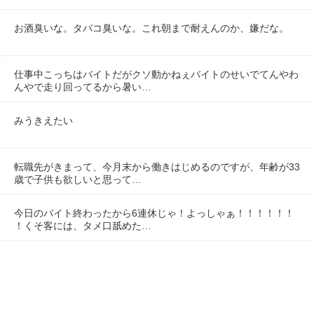
お酒臭いな。タバコ臭いな。これ朝まで耐えんのか、嫌だな。
仕事中こっちはバイトだがクソ動かねぇバイトのせいでてんやわ
んやで走り回ってるから暑い…
みうきえたい
転職先がきまって、今月末から働きはじめるのですが、年齢が33
歳で子供も欲しいと思って…
今日のバイト終わったから6連休じゃ！よっしゃぁ！！！！！！
！くそ客には、タメ口舐めた…