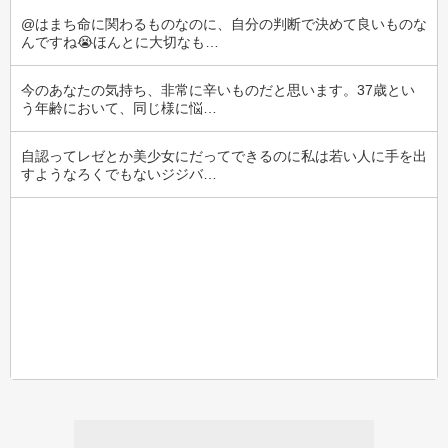
@はまち命に関わるものなのに、自分の判断で決めて良いものな
んですね😭ほんとに大切なも…
今のあなたの気持ち、非常に辛いものだと思います。37歳とい
う年齢において、同じ様に悩…
自認ってレゼとか美少女にだってできるのに私は若い人に手を出
すようなろくでもないジジバ…