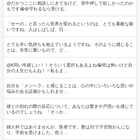
@だかつここに相談しにきてるけど、背中押して欲しかったのか
もです😭命守れるなら受ける…
「せーの」と言ったら世界が変わるというのは、とても素敵な願
いですね。人はしばしば、日…
とても辛い気持ちを抱えているようですね。そのように感じるこ
とは、非常に重いもので、ど…
@K同い年嬉しい！！そういう選択もあるよね😭癌は怖いけど自
分の人生だもんね！！私もま…
自分を「メンヘラ」と感じることは、心の中にいろいろな思いや
悩みがある証拠かもしれませ…
彼との別れの際の反応について、あなたは驚きや戸惑いを感じて
いるのでしょうね。「そっか…
婦人科ではありませんが、医者です。妻は32で子宮頸がんにな
り、手術を受けました。危う…