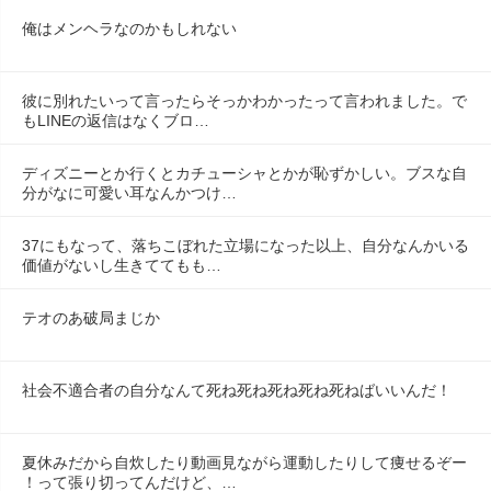
俺はメンヘラなのかもしれない
彼に別れたいって言ったらそっかわかったって言われました。で
もLINEの返信はなくブロ…
ディズニーとか行くとカチューシャとかが恥ずかしい。ブスな自
分がなに可愛い耳なんかつけ…
37にもなって、落ちこぼれた立場になった以上、自分なんかいる
価値がないし生きててもも…
テオのあ破局まじか
社会不適合者の自分なんて死ね死ね死ね死ね死ねばいいんだ！
夏休みだから自炊したり動画見ながら運動したりして痩せるぞー
！って張り切ってんだけど、…