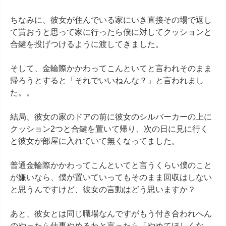
ちなみに、彼女が住んでいる家にいき直接その場で返し
て貰おうと思って家に行ったら僕に対してクッションと
合鍵を投げつけるように渡してきました。

そして、金輪際かかわってこんといてと言われそのまま
帰ろうとすると「それでいいねんな？」と言われまし
た。。

結局、彼女の家のドアの前に彼女のシルバーカーの上に
クッション2つと合鍵を置いて帰り、次の日に見に行く
と彼女が部屋に入れていて無くなってました。

普通金輪際かかわってこんといてと言うくらい僕のこと
が嫌いなら、僕が置いていってもそのまま回収はしない
と思うんですけど、彼女の言動はどう思いますか？

あと、彼女とは同じ職場なんですがもう付き合われへん
のやったら仕事やめるわと言ったら「やめてほしくな