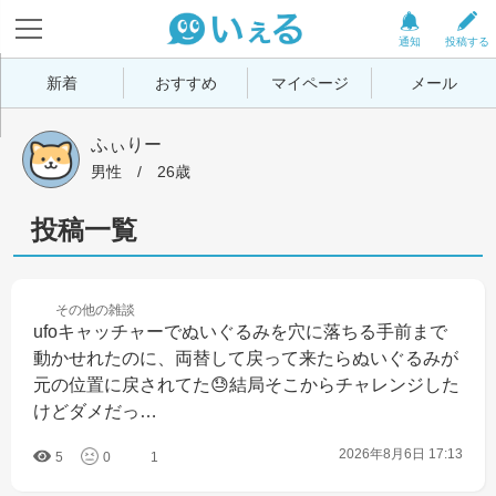
通知
投稿する
新着
おすすめ
マイページ
メール
ふぃりー
男性
 / 
26歳
投稿一覧
その他の
雑談
ufoキャッチャーでぬいぐるみを穴に落ちる手前まで
動かせれたのに、両替して戻って来たらぬいぐるみが
元の位置に戻されてた😓結局そこからチャレンジした
けどダメだっ…
2026年8月6日 17:13
5
0
1