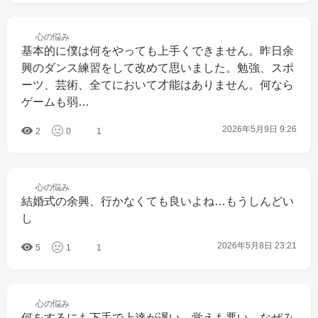
心の
悩み
基本的に僕は何をやっても上手くできません。昨日余
興のダンス練習をして改めて思いました。勉強、スポ
ーツ、芸術、全てにおいて才能はありません。何なら
ゲームも弱…
2026年5月9日 9:26
2
0
1
心の
悩み
結婚式の余興、行かなくても良いよね…もうしんどい
し
2026年5月8日 23:21
5
1
1
心の
悩み
何をするにも下手で上達が遅い、覚えも悪い。なぜみ