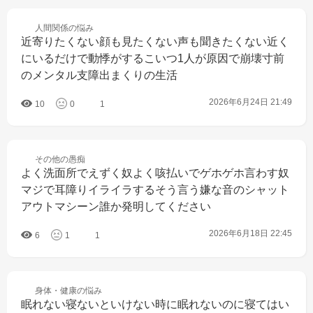
人間関係の
悩み
近寄りたくない顔も見たくない声も聞きたくない近く
にいるだけで動悸がするこいつ1人が原因で崩壊寸前
のメンタル支障出まくりの生活
2026年6月24日 21:49
10
0
1
その他の
愚痴
よく洗面所でえずく奴よく咳払いでゲホゲホ言わす奴
マジで耳障りイライラするそう言う嫌な音のシャット
アウトマシーン誰か発明してください
2026年6月18日 22:45
6
1
1
身体・健康の
悩み
眠れない寝ないといけない時に眠れないのに寝てはい