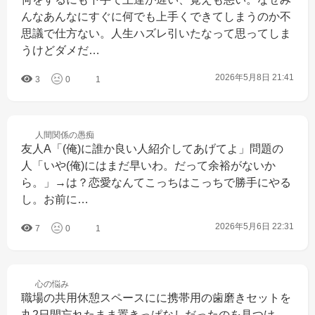
んなあんなにすぐに何でも上手くできてしまうのか不
思議で仕方ない。人生ハズレ引いたなって思ってしま
うけどダメだ…
2026年5月8日 21:41
3
0
1
人間関係の
愚痴
友人A「(俺)に誰か良い人紹介してあげてよ」問題の
人「いや(俺)にはまだ早いわ。だって余裕がないか
ら。」→は？恋愛なんてこっちはこっちで勝手にやる
し。お前に…
2026年5月6日 22:31
7
0
1
心の
悩み
職場の共用休憩スペースにに携帯用の歯磨きセットを
丸2日間忘れたまま置きっぱなしだったのを見つけ