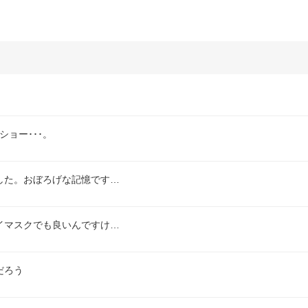
ョー･･･。
した。おぼろげな記憶です…
イマスクでも良いんですけ…
だろう