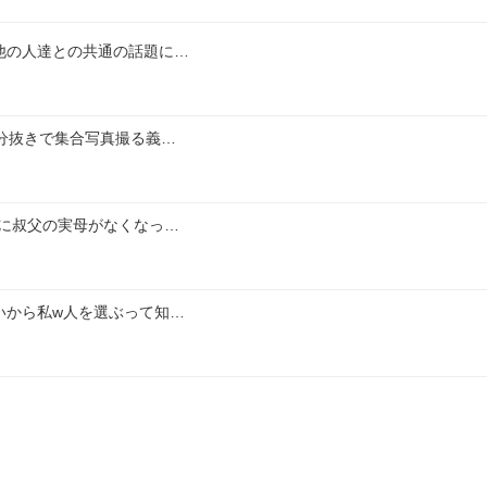
他の人達との共通の話題に…
分抜きで集合写真撮る義…
に叔父の実母がなくなっ…
いから私w人を選ぶって知…