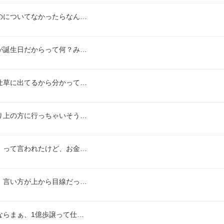
のについてなかったらなん…
が誕生日だからって何？み…
仕草に出てるから分かって…
り上の方に行っちゃいそう…
」って言われたけど、お金…
、言い方が上から目線だっ…
ならまぁ、1億歩譲って仕…