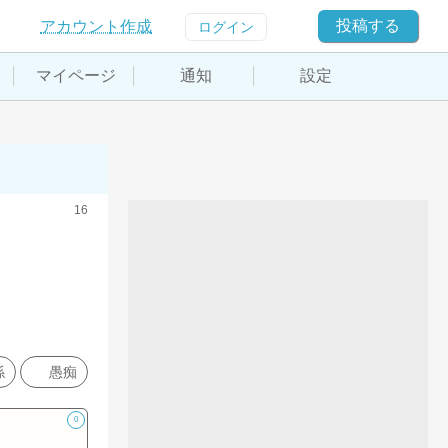
投稿する
アカウント作成
ログイン
マイページ
通知
設定
16
係
愚痴
0