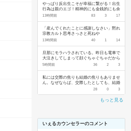
やっぱり反出生こそが幸福に繋がる！出生
行為は親のエゴ！精神的にも金銭的にも余
裕ないく…
13時間前
83
3
17
「産んでくれたことに感謝しなさい」黙れ
宗教カルト思考さっさと死ねや
13時間前
40
1
14
旦那にモラハラされている。昨日も電車で
大泣きしてしまって顔ぐちゃぐちゃだから
会社休ん…
5時間前
36
2
3
私には交際の焦りも結婚の焦りもありませ
ん。なぜならば、交際したとしても、結婚
したとし…
28
0
3
もっと見る
いぇるカウンセラーのコメント