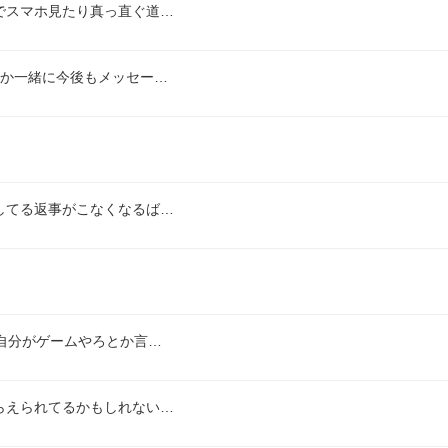
でスマホ見たり真っ直ぐ道…
誰か一緒に今後もメッセー…
してる返事がこなくなるば…
自分がゲームやろとか言…
らえられてるかもしれない…