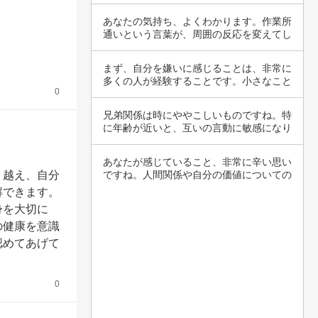
ストレス…
あなたの気持ち、よくわかります。作業所
通いという言葉が、周囲の反応を変えてし
まうこと…
まず、自分を嫌いに感じることは、非常に
多くの人が経験することです。小さなこと
0
で苛立ち…
兄弟関係は時にややこしいものですね。特
に年齢が近いと、互いの言動に敏感になり
がちです…
あなたが感じていること、非常に辛い思い
り越え、自分
ですね。人間関係や自分の価値についての
不安は、…
解できます。
身を大切に
の健康を意識
認めてあげて
0