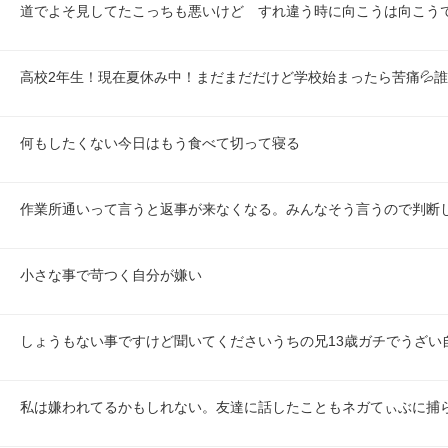
道でよそ見してたこっちも悪いけど　すれ違う時に向こうは向こう
高校2年生！現在夏休み中！まだまだだけど学校始まったら苦痛💦
何もしたくない今日はもう食べて切って寝る
作業所通いって言うと返事が来なくなる。みんなそう言うので判断
小さな事で苛つく自分が嫌い
しょうもない事ですけど聞いてくださいうちの兄13歳ガチでうざい
私は嫌われてるかもしれない。友達に話したこともネガてぃぶに捕