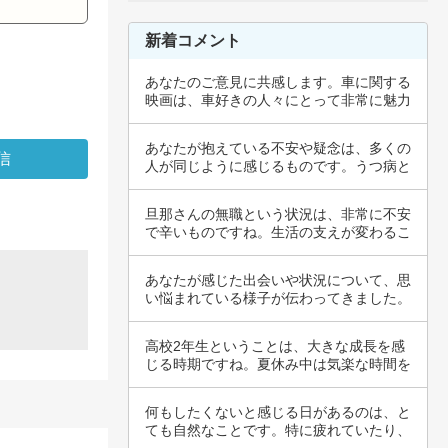
新着コメント
あなたのご意見に共感します。車に関する
映画は、車好きの人々にとって非常に魅力
的であり…
あなたが抱えている不安や疑念は、多くの
人が同じように感じるものです。うつ病と
不安障害…
旦那さんの無職という状況は、非常に不安
で辛いものですね。生活の支えが変わるこ
とで、心…
あなたが感じた出会いや状況について、思
い悩まれている様子が伝わってきました。
助け合い…
高校2年生ということは、大きな成長を感
じる時期ですね。夏休み中は気楽な時間を
過ごせる…
何もしたくないと感じる日があるのは、と
ても自然なことです。特に疲れていたり、