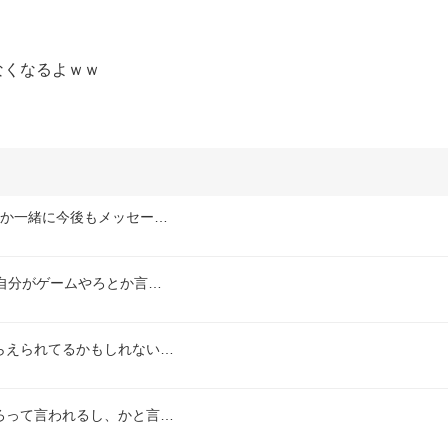
なくなるよｗｗ
誰か一緒に今後もメッセー…
自分がゲームやろとか言…
らえられてるかもしれない…
ろって言われるし、かと言…