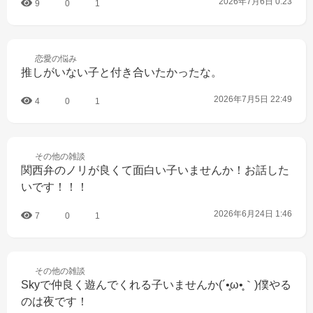
2026年7月6日 0:23
9
0
1
恋愛の
悩み
推しがいない子と付き合いたかったな。
2026年7月5日 22:49
4
0
1
その他の
雑談
関西弁のノリが良くて面白い子いませんか！お話した
いです！！！
2026年6月24日 1:46
7
0
1
その他の
雑談
Skyで仲良く遊んでくれる子いませんか(´•̥ω•̥｀)僕やる
のは夜です！