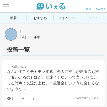
通知
投稿する
新着
おすすめ
マイページ
メール
♪
不明
 / 
不明
投稿一覧
恋愛の
悩み
なんかすごくモヤモヤする、恋人に推しが居るのも推
し友がいるのも嫌だ、友達じゃないって言うけど話し
てる時点で友達だよね、？最近楽しいような楽しくな
いような…
2026年8月1日 2:11
9
0
1