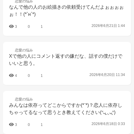
恋愛の
悩み
なんで他の人のお絵描きの依頼受けてんだよぉぉぉぉ
ぉ！！(*`н´*)
2026年6月21日 1:44
3
0
1
恋愛の
悩み
Xで他の人にコメント返すの嫌だな、話すの僕だけで
いいと思う。
2026年6月20日 11:34
4
0
1
恋愛の
悩み
みんなは依存ってどこからですか(*¨*)？恋人に依存し
ちゃってるなって思うとき教えてください(ᐡᴗ̥̥ .̼ ᴗ̥ᐡ)
2026年6月18日 0:33
3
0
1