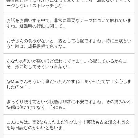
接骨院とか？なりかけになって直ぐでしたら　温めない！マッサ
ージしない！ストレッチしな…
お話をお伺いする中で、非常に重要なテーマについて触れていま
すね。避難時の行動に関して…
お子さんの食欲がないと、親として心配ですよね。特に三歳とい
う年齢は、成長過程で色々な…
あなたの思いが痛いほど伝わってきます。心配しているからこ
そ、孫に対してそういう言葉が…
@Maeさんそういう事だったんですね！良かったです！安心しま
した(⁠*⁠´⁠ω⁠｀⁠…
ぎっくり腰寸前という状態は非常に不安ですよね。その痛みや不
快感は体だけでなく、心にも…
こんにちは。高2ならまだまだ伸びます！英語も古文漢文も長文
を毎日読むのがいいと思いま…