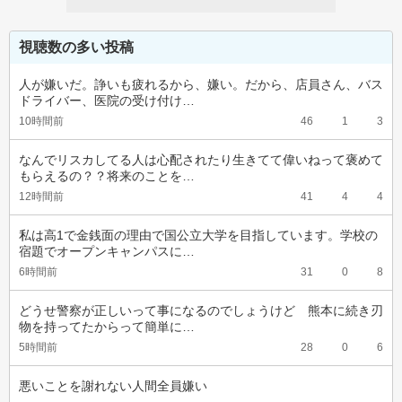
視聴数の多い投稿
人が嫌いだ。諍いも疲れるから、嫌い。だから、店員さん、バス
ドライバー、医院の受け付け…
10時間前
46
1
3
なんでリスカしてる人は心配されたり生きてて偉いねって褒めて
もらえるの？？将来のことを…
12時間前
41
4
4
私は高1で金銭面の理由で国公立大学を目指しています。学校の
宿題でオープンキャンパスに…
6時間前
31
0
8
どうせ警察が正しいって事になるのでしょうけど　熊本に続き刃
物を持ってたからって簡単に…
5時間前
28
0
6
悪いことを謝れない人間全員嫌い