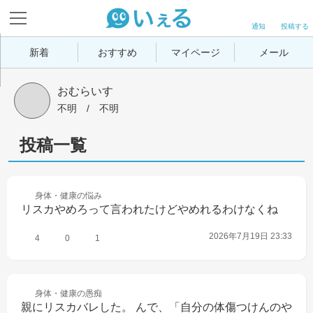
通知
投稿する
新着
おすすめ
マイページ
メール
おむらいす
不明
 / 
不明
投稿一覧
身体・健康の
悩み
リスカやめろって言われたけどやめれるわけなくね
2026年7月19日 23:33
4
0
1
身体・健康の
愚痴
親にリスカバレした。 んで、「自分の体傷つけんのや