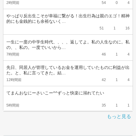
2時間前
54
0
4
やっぱり反出生こそが幸福に繋がる！出生行為は親のエゴ！精神
的にも金銭的にも余裕ないく…
51
1
16
一生に一度の中学生時代、、、、返してよ。私の人生なのに。私
の、、私の。一度でいいから…
7時間前
46
1
4
先日、同居人が管理しているお金を運用していたものに利益が出
た。と、私に言ってきた。結…
12時間前
42
1
4
てまんおなにーさいこー^^ずっと快楽に溺れてたい
5時間前
35
1
1
もっと見る