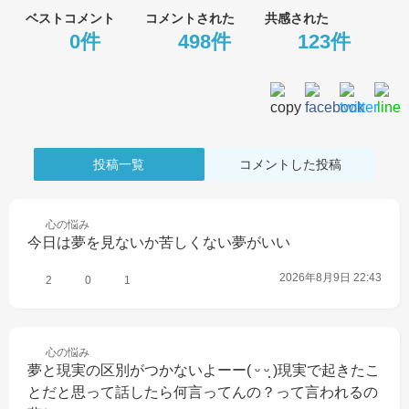
ベストコメント
コメントされた
共感された
0件
498件
123件
投稿一覧
コメントした投稿
心の
悩み
今日は夢を見ないか苦しくない夢がいい
2026年8月9日 22:43
2
0
1
心の
悩み
夢と現実の区別がつかないよーー( ᵕ ᵕ̩̩ )現実で起きたこ
とだと思って話したら何言ってんの？って言われるの