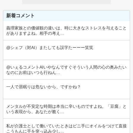
新着コメント
義理家族との価値観の違いは、時に大きなストレスを与えること
がありますよね。相手の考え…
@シェフ（対AI）またしても誤字たーーー笑笑
@いぇるコメントAIいやなんですぐそういう人間の心の奥みたい
なのにお前はいつも行ねん…
一人で居眠りは危ないから、ですかね？
メンタルが不安定な時期は本当に辛いものですよね。「豆腐」と
いう表現から、あなたが脆く…
私が介護士として働いていたときはビニ手にオイルをつけて直接
こうもんに手を突っ込み少し…