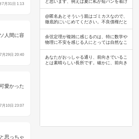
と思います、例えば夏に私が短パンを着け
年7月31日 1:13
て女性と…
@匿名あとそういう親はゴミカスなので、
徹底的にいじめてください。不良債権だと
思って徹…
ソ人間に容
余弦定理が複雑に感じるのは、特に数学や
物理に不安を感じる人にとっては自然なこ
とです。…
7月29日 20:40
あなたがおっしゃる通り、前向きでいるこ
とは素晴らしい長所です。確かに、前向き
さを持つ…
可愛かった
7月10日 23:07
と思っちゃ