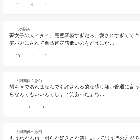
11
0
1
心の
悩み
夢女子の人イタイ、完璧容姿すぎだろ、愛されすぎててキ
姿バカにされて自己肯定感低いのをどうにか…
10
1
1
人間関係の
愚痴
陽キャであればなんでも許される的な感じ嫌い普通に言っ
らなんでもいいんでしょ？笑あったまわ…
8
0
1
人間関係の
愚痴
もうわかんねー明らか好きとか嬉しいって思う時の方が多