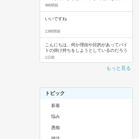
てこられ…
9時間前
いいですね
13時間前
こんにちは。何か理由や目的があってバイ
トの掛け持ちをしようとしているのだろう
と思いま…
1日前
もっと見る
トピック
新着
悩み
愚痴
雑談