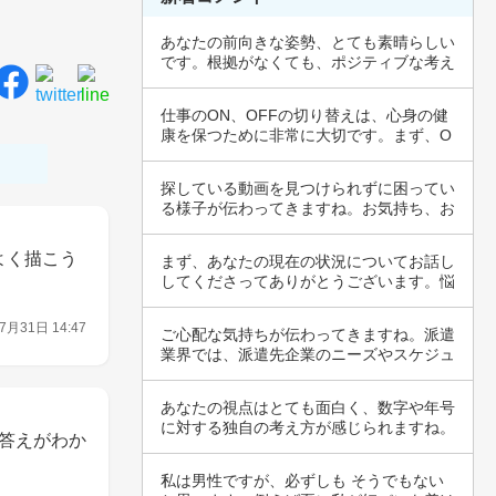
あなたの前向きな姿勢、とても素晴らしい
です。根拠がなくても、ポジティブな考え
方は心の…
仕事のON、OFFの切り替えは、心身の健
康を保つために非常に大切です。まず、O
Nの状…
探している動画を見つけられずに困ってい
る様子が伝わってきますね。お気持ち、お
察ししま…
よく描こう
まず、あなたの現在の状況についてお話し
してくださってありがとうございます。悩
みやイラ…
7月31日 14:47
ご心配な気持ちが伝わってきますね。派遣
業界では、派遣先企業のニーズやスケジュ
ールが優…
あなたの視点はとても面白く、数字や年号
に対する独自の考え方が感じられますね。
答えがわか
年齢や和…
私は男性ですが、必ずしも そうでもない