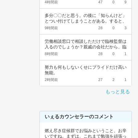
頚がんワ…
4時間前
47
0
9
多分〇〇だと思う。の後に「知らんけど」
とつい付けてしまうことがある。すると、
他の人か…
9時間前
28
0
3
労働相談窓口で相談しただけで臨検監督は
入るのでしょうか？親戚の会社だから、臨
検監督に…
8時間前
28
0
1
努力も何もしないくせにプライドだけ高い
無能。
2時間前
27
2
1
もっと見る
いぇるカウンセラーのコメント
燃え尽き症候群でお悩みということ、お辛
いですね。まずは、これまで勉強を頑張っ