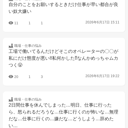
自分のことをお願いするときだけ仕事が早い都合が良
い奴大嫌い
2026年6月17日 15:11
11
1
1
職場・仕事の
悩み
工場で働いてるんだけどそこのオペレーターの〇〇が
私にだけ態度が悪い‼️私何かした⁉️なんかめっちゃムカ
つく😤
2026年6月17日 19:22
20
1
3
職場・仕事の
悩み
2日間仕事を休んでしまった…明日、仕事に行った
ら、怒られるだろうな…仕事に行くのが怖いな…無理
だな…仕事に行くの…嫌だな…どうしよう…辞めた
い…