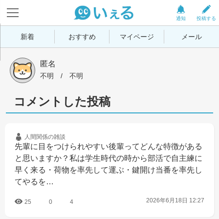
通知
投稿する
新着
おすすめ
マイページ
メール
匿名
不明
 / 
不明
コメントした投稿
人間関係の
雑談
先輩に目をつけられやすい後輩ってどんな特徴がある
と思いますか？私は学生時代の時から部活で自主練に
早く来る・荷物を率先して運ぶ・鍵開け当番を率先し
てやるを…
2026年6月18日 12:27
25
0
4