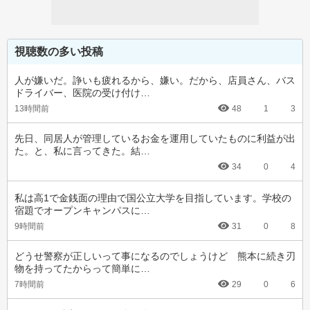
視聴数の多い投稿
人が嫌いだ。諍いも疲れるから、嫌い。だから、店員さん、バス
ドライバー、医院の受け付け…
13時間前
48
1
3
先日、同居人が管理しているお金を運用していたものに利益が出
た。と、私に言ってきた。結…
34
0
4
私は高1で金銭面の理由で国公立大学を目指しています。学校の
宿題でオープンキャンパスに…
9時間前
31
0
8
どうせ警察が正しいって事になるのでしょうけど　熊本に続き刃
物を持ってたからって簡単に…
7時間前
29
0
6