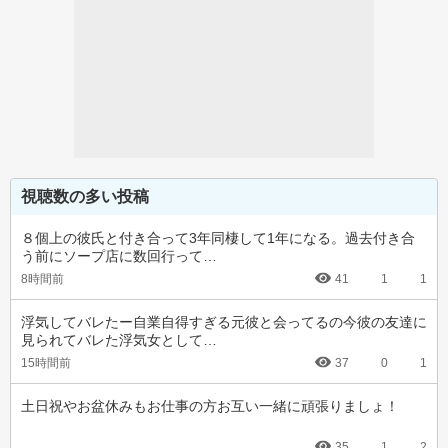
視聴数の多い投稿
８個上の彼氏と付き合って3年同棲して1年になる。過去付き合
う前にソープ店に数回行って…
8時間前
41
1
1
浮気してバレたー自業自得すぎる元彼と会ってるの今彼の友達に
見られてバレた浮気女として…
15時間前
37
0
1
土日祝やお盆休みもお仕事の方お互い一緒に頑張りましょ！
35
1
2