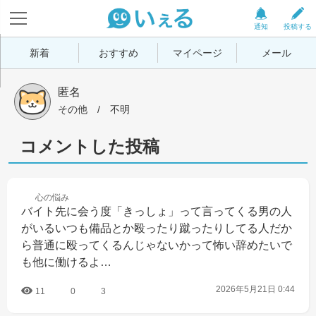
通知
投稿する
新着
おすすめ
マイページ
メール
匿名
その他
 / 
不明
コメントした投稿
心の
悩み
バイト先に会う度「きっしょ」って言ってくる男の人
がいるいつも備品とか殴ったり蹴ったりしてる人だか
ら普通に殴ってくるんじゃないかって怖い辞めたいで
も他に働けるよ…
2026年5月21日 0:44
11
0
3