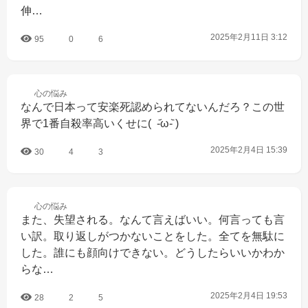
伸…
2025年2月11日 3:12
95
0
6
心の
悩み
なんで日本って安楽死認められてないんだろ？この世
界で1番自殺率高いくせに(  -᷄ω-᷅ )
2025年2月4日 15:39
30
4
3
心の
悩み
また、失望される。なんて言えばいい。何言っても言
い訳。取り返しがつかないことをした。全てを無駄に
した。誰にも顔向けできない。どうしたらいいかわか
らな…
2025年2月4日 19:53
28
2
5