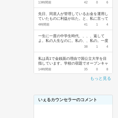
て簡単に…
13時間前
42
0
6
先日、同居人が管理しているお金を運用し
ていたものに利益が出た。と、私に言って
きた。結…
4時間前
41
1
4
一生に一度の中学生時代、、、、返して
よ。私の人生なのに。私の、、私の。一度
でいいから…
38
1
4
私は高1で金銭面の理由で国公立大学を目
指しています。学校の宿題でオープンキャ
ンパスに…
14時間前
35
0
8
もっと見る
いぇるカウンセラーのコメント