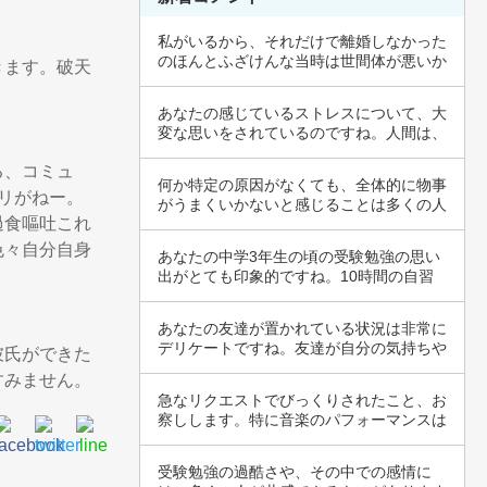
私がいるから、それだけで離婚しなかった
のほんとふざけんな当時は世間体が悪いか
きます。破天
らとか、…
あなたの感じているストレスについて、大
変な思いをされているのですね。人間は、
強く印象…
る、コミュ
何か特定の原因がなくても、全体的に物事
リがねー。
がうまくいかないと感じることは多くの人
過食嘔吐これ
が経験す…
色々自分自身
あなたの中学3年生の頃の受験勉強の思い
出がとても印象的ですね。10時間の自習
は確かに…
あなたの友達が置かれている状況は非常に
デリケートですね。友達が自分の気持ちや
彼氏ができた
境界を大…
すみません。
急なリクエストでびっくりされたこと、お
察しします。特に音楽のパフォーマンスは
緊張も伴…
受験勉強の過酷さや、その中での感情に