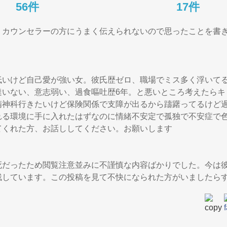
56件
17件
。カウンセラーの方にうまく伝えられないので思ったことを書
低いけど自己愛が強い女。彼氏歴ゼロ、職場でミス多く浮いて
達いない、意志弱い、過食嘔吐歴6年。と悪いところ考えたらキ
精神科行きたいけど保険関係で支障が出るから躊躇ってるけど
れる環境に手に入れたはずなのに情緒不安定で孤独で不安症で
くれた方、お話ししてください。お願いします

死だったため閲覧注意並みに不謹慎な内容ばかりでした。今は
残しています。この投稿を見て不快になられた方がいましたら