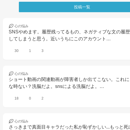
投稿一覧
心の
悩み
SNSやめます。履歴残ってるもの、ネガティブな文の履
してしまうと思う。近いうちにこのアカウント…
30
1
3
心の
悩み
ショート動画の関連動画が障害者しか出てこない。これに
な時ない？洗脳だよ。snsによる洗脳だよ。…
18
0
2
心の
悩み
さっきまで真面目キャラだった私が恥ずかしい...もっと