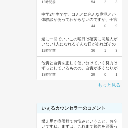
会社休ん…
12時間前
54
2
3
中学2年生です。ほんとに色んな意見とか
体験談があってわからないのですが、子宮
頚がんワ…
44
0
9
週に一回でいいこの曜日は確実に同居人が
いない1人になれるそんな日があればその
日だけを…
12時間前
36
1
3
他責と自責を正しく使い分けていく努力は
ずっとしているものの、自責が多くなりが
ちなんで…
13時間前
29
0
1
もっと見る
いぇるカウンセラーのコメント
燃え尽き症候群でお悩みということ、お辛
いですね。まずは、これまで勉強を頑張っ