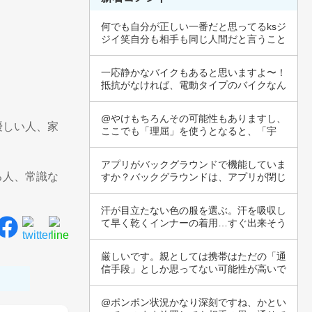
何でも自分が正しい一番だと思ってるksジ
ジイ笑自分も相手も同じ人間だと言うこと
を忘れ…
一応静かなバイクもあると思いますよ〜！
抵抗がなければ、電動タイプのバイクなん
か忍者の…
@やけもちろんその可能性もありますし、
優しい人、家
ここでも「理屈」を使うとなると、「宇
宙」という…
アプリがバックグラウンドで機能していま
る人、常識な
すか？バックグラウンドは、アプリが閉じ
ている状…
汗が目立たない色の服を選ぶ。汗を吸収し
て早く乾くインナーの着用…すぐ出来そう
な対策は…
厳しいです。親としては携帯はただの「通
信手段」としか思ってない可能性が高いで
す。彼ら…
@ポンポン状況かなり深刻ですね、かとい