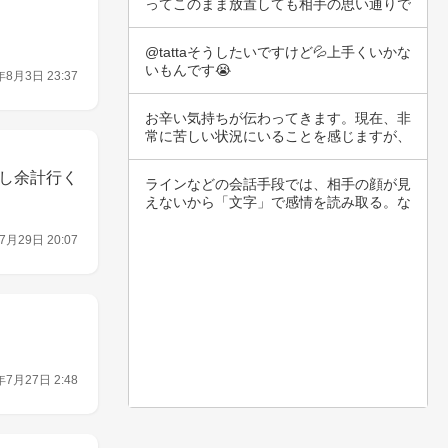
ってこのまま放置しても相手の思い通りで
最悪です…
@tattaそうしたいですけど💦上手くいかな
いもんです😭
年8月3日 23:37
お辛い気持ちが伝わってきます。現在、非
常に苦しい状況にいることを感じますが、
あなたの…
し余計行く
ラインなどの会話手段では、相手の顔が見
えないから「文字」で感情を読み取る。な
ので間違…
7月29日 20:07
年7月27日 2:48