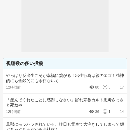
視聴数の多い投稿
やっぱり反出生こそが幸福に繋がる！出生行為は親のエゴ！精神
的にも金銭的にも余裕ないく…
12時間前
80
3
17
「産んでくれたことに感謝しなさい」黙れ宗教カルト思考さっさ
と死ねや
12時間前
36
1
14
旦那にモラハラされている。昨日も電車で大泣きしてしまって顔
ぐちゃぐちゃだから会社休ん…