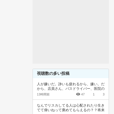
視聴数の多い投稿
人が嫌いだ。諍いも疲れるから、嫌い。だ
から、店員さん、バスドライバー、医院の
受け付け…
13時間前
47
1
3
なんでリスカしてる人は心配されたり生き
てて偉いねって褒めてもらえるの？？将来