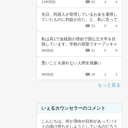
のことを…
14時間前
43
4
4
先日、同居人が管理しているお金を運用し
ていたものに利益が出た。と、私に言って
きた。結…
33
0
4
私は高1で金銭面の理由で国公立大学を目
指しています。学校の宿題でオープンキャ
ンパスに…
9時間前
31
0
8
悪いことを謝れない人間全員嫌い
9時間前
28
2
3
もっと見る
いぇるカウンセラーのコメント
こんにちは。何か理由や目的があってバイ
トの掛け持ちをしようとしているのだろう