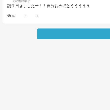
その他の
幸せ
誕生日きましたー！！自分おめでとううううう
67
2
11