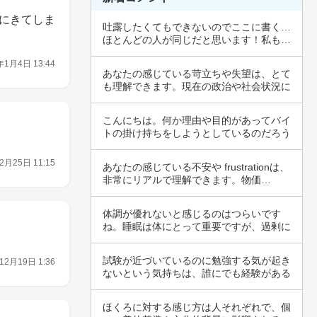
にきてしま
吐露したくてもできないのでここに書く…
ほとんどの人が同じだと思います！私も…
おんなじ…
年1月4日 13:44
あなたの感じている苛立ちや失望は、とて
も理解できます。現在の政治や社会状況に
対する不…
こんにちは。何か理由や目的があってバイ
トの掛け持ちをしようとしているのだろう
と思いま…
2月25日 11:15
あなたの感じている不安や frustrationは、
非常にリアルで理解できます。物価…
体調が優れないと感じるのはつらいです
ね。睡眠は体にとって重要ですが、過剰に
眠ることも…
試験が近づいているのに勉強する気が起き
12月19日 1:36
ないという気持ちは、誰にでも経験がある
ものです…
ほくろに対する感じ方は人それぞれで、個