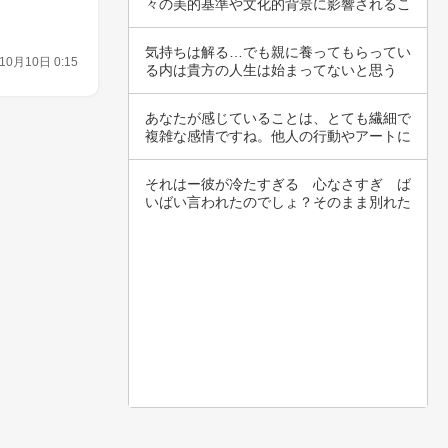
々の美的基準や文化的背景に影響されるこ
とがあり…
気持ちは解る…でも親に養ってもらってい
10月10日 0:15
る内は貴方の人生は始まってないと思う
よ。今は羽…
あなたが感じていることは、とても繊細で
複雑な感情ですね。他人の行動やアートに
対するあ…
それはー彼が冷たすぎる　心なさすぎ　ば
いばい言われたのでしょ？そのまま別れた
ら？