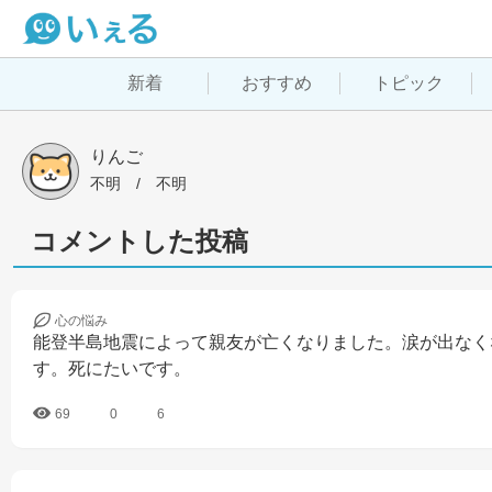
新着
おすすめ
トピック
りんご
不明
 / 
不明
コメントした投稿
心の
悩み
能登半島地震によって親友が亡くなりました。涙が出なく
す。死にたいです。
69
0
6