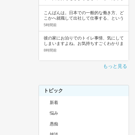
と思いま…
こんばんは。日本での一般的な働き方、ど
こかへ就職して出社して仕事する、という
職種では…
5時間前
彼の家にお泊りでのトイレ事情、気にして
しまいますよね。お気持ちすごくわかりま
す。その…
8時間前
もっと見る
トピック
新着
悩み
愚痴
雑談