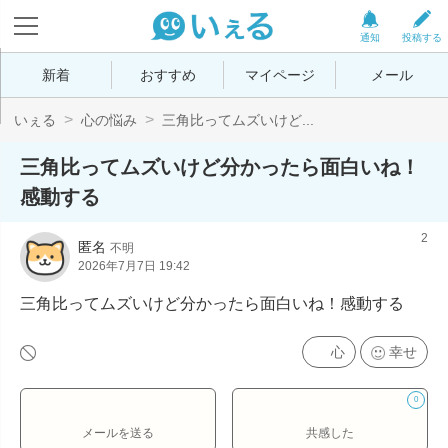
通知
投稿する
新着
おすすめ
マイページ
メール
いぇる
心の悩み
三角比ってムズいけど...
三角比ってムズいけど分かったら面白いね！
感動する
2
匿名
不明
2026年7月7日 19:42
三角比ってムズいけど分かったら面白いね！感動する
心
幸せ
0
メールを送る
共感した