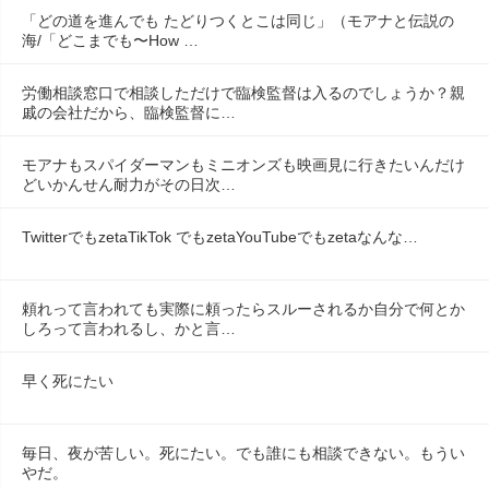
「どの道を進んでも たどりつくとこは同じ」（モアナと伝説の
海/「どこまでも〜How …
労働相談窓口で相談しただけで臨検監督は入るのでしょうか？親
戚の会社だから、臨検監督に…
モアナもスパイダーマンもミニオンズも映画見に行きたいんだけ
どいかんせん耐力がその日次…
TwitterでもzetaTikTok でもzetaYouTubeでもzetaなんな…
頼れって言われても実際に頼ったらスルーされるか自分で何とか
しろって言われるし、かと言…
早く死にたい
毎日、夜が苦しい。死にたい。でも誰にも相談できない。もうい
やだ。