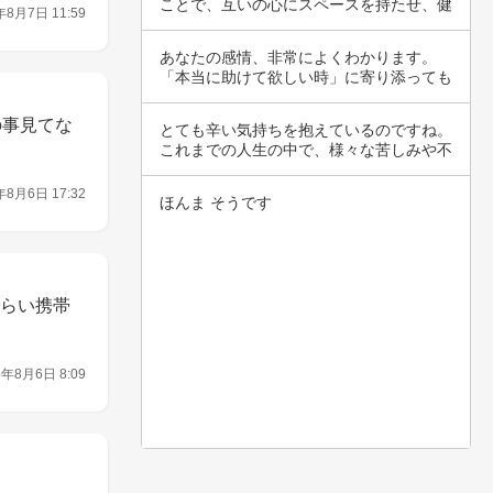
ことで、互いの心にスペースを持たせ、健
年8月7日 11:59
全な関係…
あなたの感情、非常によくわかります。
「本当に助けて欲しい時」に寄り添っても
らえないこ…
の事見てな
とても辛い気持ちを抱えているのですね。
これまでの人生の中で、様々な苦しみや不
安を抱え…
年8月6日 17:32
ほんま そうです
ぐらい携帯
6年8月6日 8:09