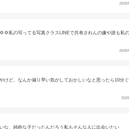
2026
‪💢‪私の写ってる写真クラスLINEで共有されんの嫌や誰も私
2026
やけど、なんか減り早い気がしておかしいなと思ったら10分
202
いな、純粋な子だったんだろう私もそんな人に出会いたい