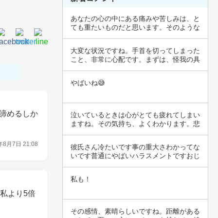
あなたの心の中にある痛みや苦しみは、と
ても重たいものだと思います。そのような
気持ちを…
大変な状況ですね。手首を切ってしまった
こと、非常に心配です。まずは、怪我の具
合を確認…
やばいね😅
諦めるしか
泣いているときは心がとても疲れてしまい
ますね。その気持ち、よくわかります。悲
しみや不…
年8月7日 21:08
彼氏さん冷たいです事の重大さわかってな
いです普通にやばいハラスメントですおじ
さんきも…
私も！
私より5倍
その感情、素晴らしいですね。距離がある