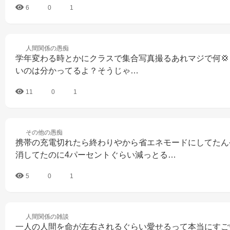
6
0
1
人間関係の
愚痴
学年変わる時とかにクラスで集合写真撮るあれマジで何💢💢
いのは分かってるよ？そうじゃ…
11
0
1
その他の
愚痴
携帯の充電切れたら終わりやから省エネモードにしてたん
消してたのに4パーセントぐらい減っとる…
5
0
1
人間関係の
雑談
一人の人間を命が左右されるぐらい愛せるって本当にすご