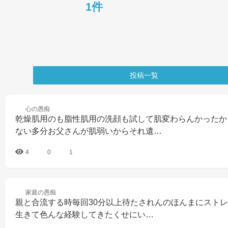
1件
投稿一覧
心の
愚痴
乾燥肌用のも脂性肌用の洗顔も試して肌変わらんかったか
ない多分お父さんが肌弱いからそれ遺…
4
0
1
家庭の
愚痴
親と合流する時毎回30分以上待たされんのほんまにスト
生きて色んな経験してきたくせにい…