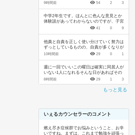
会社休ん…
9時間前
54
2
3
中学2年生です。ほんとに色んな意見とか
体験談があってわからないのですが、子宮
頚がんワ…
41
0
9
他責と自責を正しく使い分けていく努力は
ずっとしているものの、自責が多くなりが
ちなんで…
10時間前
29
0
1
週に一回でいいこの曜日は確実に同居人が
いない1人になれるそんな日があればその
日だけを…
8時間前
29
1
3
もっと見る
いぇるカウンセラーのコメント
燃え尽き症候群でお悩みということ、お辛
いですね。まずは、これまで勉強を頑張っ