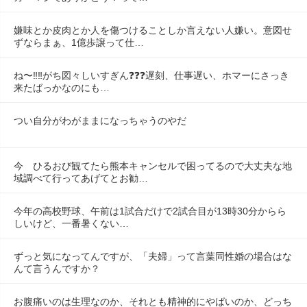
嫌味とか皮肉とか人を傷つけることしか言えない人嫌い。意図せ
ずならまぁ、1億歩譲って仕…
ね〜‼️‼️がち図々しいすぎん❓❓❓遅刻、仕事遅い、ホマーにさっき
来たばっかなのにも…
つい自分がわがままになっちゃうのやだ
今　ひるおび観てたら熊本キャンセルで困ってるので大丈夫な地
域調べて行ってあげてとお勧…
今年の高校野球、午前は1試合だけで2試合目が13時30分からら
しいけど、一番暑くない…
ずっと気になってんですが、「夫婦」って言葉同性婚の場合はな
んて言うんですか？
お腹痛いのは生理なのか、それとも精神的にやばいのか、どっち