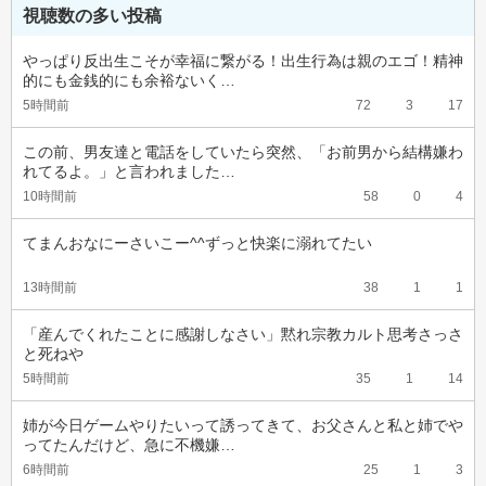
視聴数の多い投稿
やっぱり反出生こそが幸福に繋がる！出生行為は親のエゴ！精神
的にも金銭的にも余裕ないく…
5時間前
72
3
17
この前、男友達と電話をしていたら突然、「お前男から結構嫌わ
れてるよ。」と言われました…
10時間前
58
0
4
てまんおなにーさいこー^^ずっと快楽に溺れてたい
13時間前
38
1
1
「産んでくれたことに感謝しなさい」黙れ宗教カルト思考さっさ
と死ねや
5時間前
35
1
14
姉が今日ゲームやりたいって誘ってきて、お父さんと私と姉でや
ってたんだけど、急に不機嫌…
6時間前
25
1
3