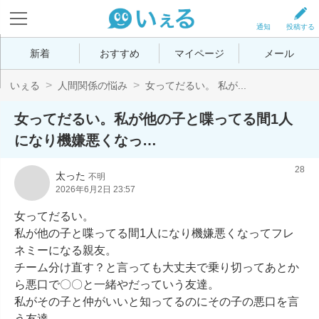
通知
投稿する
新着
おすすめ
マイページ
メール
いぇる
人間関係の悩み
女ってだるい。 私が...
女ってだるい。私が他の子と喋ってる間1人
になり機嫌悪くなっ…
28
太った
不明
2026年6月2日 23:57
女ってだるい。

私が他の子と喋ってる間1人になり機嫌悪くなってフレ
ネミーになる親友。

チーム分け直す？と言っても大丈夫で乗り切ってあとか
ら悪口で〇〇と一緒やだっていう友達。

私がその子と仲がいいと知ってるのにその子の悪口を言
う友達。
