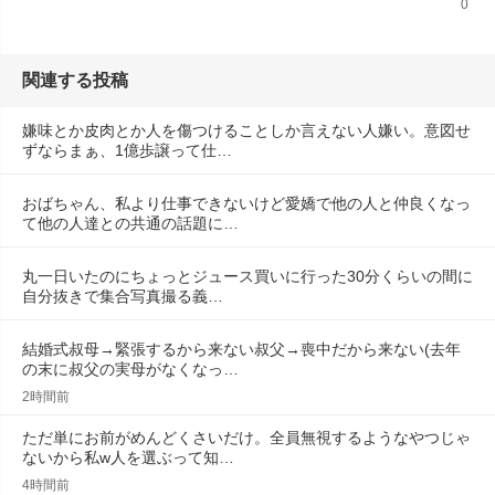
0
関連する投稿
嫌味とか皮肉とか人を傷つけることしか言えない人嫌い。意図せ
ずならまぁ、1億歩譲って仕…
おばちゃん、私より仕事できないけど愛嬌で他の人と仲良くなっ
て他の人達との共通の話題に…
丸一日いたのにちょっとジュース買いに行った30分くらいの間に
自分抜きで集合写真撮る義…
結婚式叔母→緊張するから来ない叔父→喪中だから来ない(去年
の末に叔父の実母がなくなっ…
2時間前
ただ単にお前がめんどくさいだけ。全員無視するようなやつじゃ
ないから私w人を選ぶって知…
4時間前