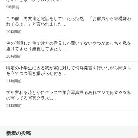
9時間前
この前、男友達と電話をしていたら突然、「お前男から結構嫌わ
れてるよ。」と言われました…
10時間前
例の喧嘩した件で片方の意見しか聞いてないやつがめっちゃ私を
避けてきたり無視してきたり…
10時間前
特定の小学生に因る我が家に対して侮辱発言を行いながら聞き耳
を立てつつ覗き嫌がらせ付き…
11時間前
学年変わる時とかにクラスで集合写真撮るあれマジで何💢💢‪💢‪私
の写ってる写真クラスL…
11時間前
新着の投稿