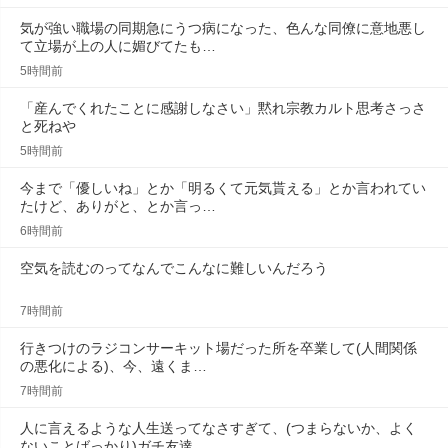
気が強い職場の同期急にうつ病になった、色んな同僚に意地悪し
て立場が上の人に媚びてたも…
5時間前
「産んでくれたことに感謝しなさい」黙れ宗教カルト思考さっさ
と死ねや
5時間前
今まで「優しいね」とか「明るくて元気貰える」とか言われてい
たけど、ありがと、とか言っ…
6時間前
空気を読むのってなんでこんなに難しいんだろう
7時間前
行きつけのラジコンサーキット場だった所を卒業して(人間関係
の悪化による)、今、遠くま…
7時間前
人に言えるような人生送ってなさすぎて、(つまらないか、よく
ないことばっかり)ガチ友達…