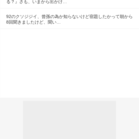
る？』さも、いまから出かけ…
92のクソジジイ、曾孫の為か知らないけど宿題したかって朝から
8回聞きましたけど、聞い…