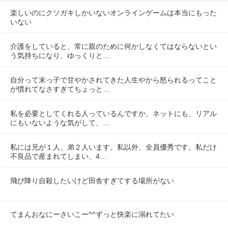
楽しいのにクソガキしかいないオンラインゲームは本当にもった
いない
介護をしていると、常に親のために何かしなくてはならないとい
う気持ちになり、ゆっくりと…
自分って末っ子で甘やかされてきた人生やから怒られるってこと
が慣れてなさすぎてちょっと…
私を必要としてくれる人っているんですか。ネットにも、リアル
にもいないような気がして、…
私には兄が１人、弟２人います。私以外、全員優秀です。私だけ
不良品で産まれてしまい、4…
飛び降り自殺したいけど田舎すぎてする場所がない
てまんおなにーさいこー^^ずっと快楽に溺れてたい