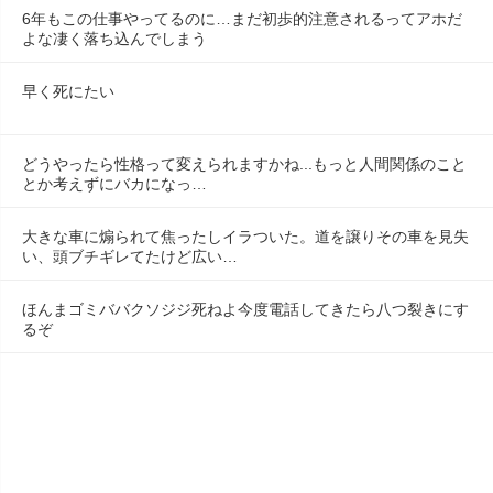
6年もこの仕事やってるのに…まだ初歩的注意されるってアホだ
よな凄く落ち込んでしまう
早く死にたい
どうやったら性格って変えられますかね...もっと人間関係のこと
とか考えずにバカになっ…
大きな車に煽られて焦ったしイラついた。道を譲りその車を見失
い、頭ブチギレてたけど広い…
ほんまゴミババクソジジ死ねよ今度電話してきたら八つ裂きにす
るぞ