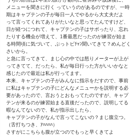
メニューを聞きに行く っていうのがあるのですが、一時
期はキャプテンの子が毎日一人でやるから大丈夫だよ

って言ってくれてありがたいなと思ってたんですけど、
日が経つにつれて、キャプテンの子はサボったり、忘れ
たりする機会が増えて、1番最悪だったのが練習が始ま
る時間頃に気づいて、ぶっトビﾁｬﾝ聞いてきて？めんどく
さいから。

と急に言ってきて、まじ心の中では怒りメーターが上が
ってきてて、だったら、私が毎日行った方がいいかなと
感じたので最近は私が行ってます。

本来、キャプテンの子がみんなに指示をだすので、事前
に私はキャプテンの子にどんなメニューかを説明する必
要があったので、言おうとおもってたのですが、キャプ
テンが来るのが練習始まる直後だったので、説明してる
暇なんてないので、私が指示出したら、

キャプテンの子がなんで言ってこないの？まじ腹立つ。
（舌打ちつき、ｱﾊﾊﾊﾊ）

さすがにこちらも腹が立つのでもっと早くきてよ
