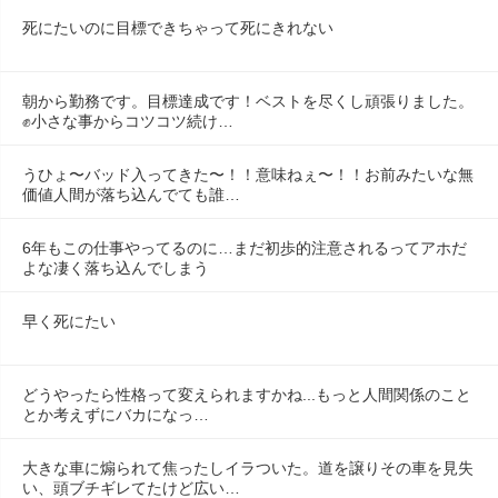
死にたいのに目標できちゃって死にきれない
朝から勤務です。目標達成です！ベストを尽くし頑張りました。
✊小さな事からコツコツ続け…
うひょ〜バッド入ってきた〜！！意味ねぇ〜！！お前みたいな無
価値人間が落ち込んでても誰…
6年もこの仕事やってるのに…まだ初歩的注意されるってアホだ
よな凄く落ち込んでしまう
早く死にたい
どうやったら性格って変えられますかね...もっと人間関係のこと
とか考えずにバカになっ…
大きな車に煽られて焦ったしイラついた。道を譲りその車を見失
い、頭ブチギレてたけど広い…