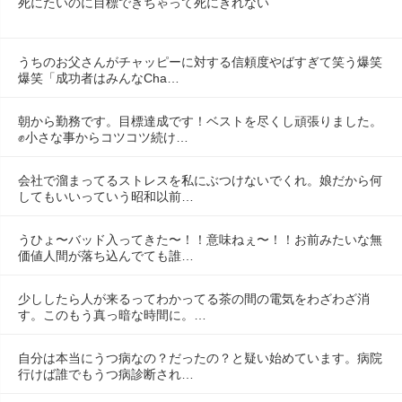
死にたいのに目標できちゃって死にきれない
うちのお父さんがチャッピーに対する信頼度やばすぎて笑う爆笑
爆笑「成功者はみんなCha…
朝から勤務です。目標達成です！ベストを尽くし頑張りました。
✊小さな事からコツコツ続け…
会社で溜まってるストレスを私にぶつけないでくれ。娘だから何
してもいいっていう昭和以前…
うひょ〜バッド入ってきた〜！！意味ねぇ〜！！お前みたいな無
価値人間が落ち込んでても誰…
少ししたら人が来るってわかってる茶の間の電気をわざわざ消
す。このもう真っ暗な時間に。…
自分は本当にうつ病なの？だったの？と疑い始めています。病院
行けば誰でもうつ病診断され…