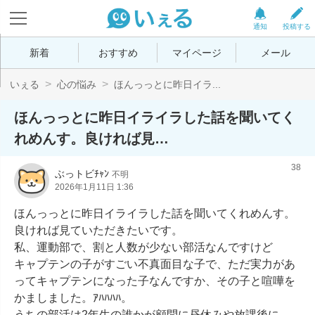
通知
投稿する
新着
おすすめ
マイページ
メール
いぇる
心の悩み
ほんっっとに昨日イラ...
ほんっっとに昨日イライラした話を聞いてく
れめんす。良ければ見…
38
ぶっトビﾁｬﾝ
不明
2026年1月11日 1:36
ほんっっとに昨日イライラした話を聞いてくれめんす。
良ければ見ていただきたいです。

私、運動部で、割と人数が少ない部活なんですけど

キャプテンの子がすごい不真面目な子で、ただ実力があ
ってキャプテンになった子なんですか、その子と喧嘩を
かましました。ｱﾊﾊﾊﾊ。

うちの部活は2年生の誰かが顧問に昼休みや放課後に、