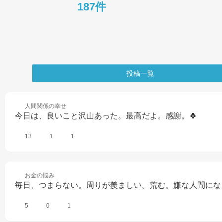
187件
投稿一覧
人間関係の
幸せ
今日は、良いこと沢山あった。最高だよ。感謝。🍀
13
1
1
お金の
悩み
毎日、つまらない。周りが羨ましい。荒む。嫌な人間にな
5
0
1