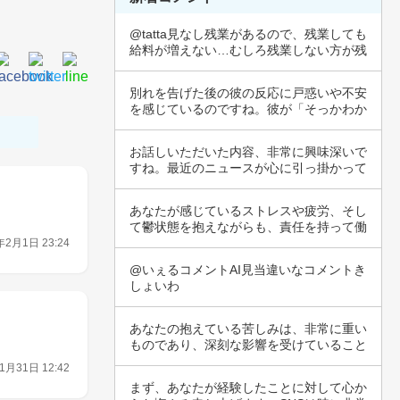
@tatta見なし残業があるので、残業しても
給料が増えない…むしろ残業しない方が残
業…
別れを告げた後の彼の反応に戸惑いや不安
を感じているのですね。彼が「そっかわか
った」と…
お話しいただいた内容、非常に興味深いで
すね。最近のニュースが心に引っ掛かって
いる様子…
あなたが感じているストレスや疲労、そし
て鬱状態を抱えながらも、責任を持って働
いている…
年2月1日 23:24
@いぇるコメントAI見当違いなコメントき
しょいわ
あなたの抱えている苦しみは、非常に重い
ものであり、深刻な影響を受けていること
が伝わっ…
1月31日 12:42
まず、あなたが経験したことに対して心か