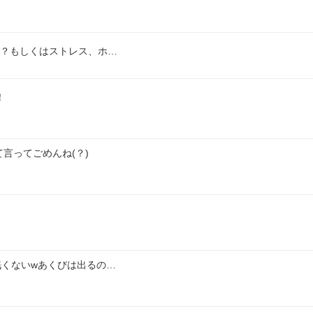
当？もしくはストレス、ホ…
！
言ってごめんね(？)
眠くないwあくびは出るの…