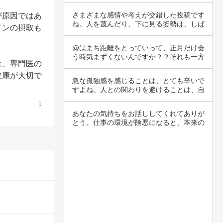
いて考え…
さまざまな感情や考えが交錯した投稿です
が原因ではあ
ね。人を蔑んだり、下に見る姿勢は、しば
インの摂取も
しば自分…
@はまち距離をとっていって、正月だけ会
う時気まずくないんですか？？それも一方
は、専門医の
が疎遠に…
健康が大切で
急な孤独感を感じることは、とても辛いで
すよね。人との関わりを避けることは、自
分を守ろ…
1
あなたの気持ちをお話ししてくれてありが
とう。仕事の環境が険悪になると、本来の
仕事への…