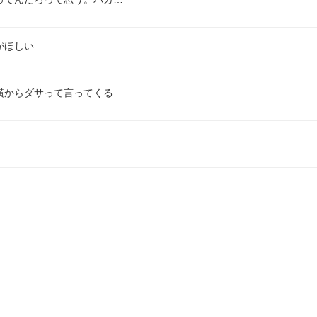
がほしい
横からダサって言ってくる…