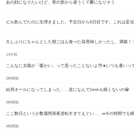
あの顔になりたいけど、骨の形から違うくて鬱になりそう
ピル飲んでたのに生理きました。予定日から6日目です。これは妥
久しぶりにちゃんとした朝ごはん食べた😋美味しかったし、満腹！
14分前
こんなに太陽が「暖かい」って思ったことないよ🥹☀️いつも暑いって
2時間前
結局オールになってしまった……逆になんで1mmも眠くないの😭
3時間前
ここ数日というか数週間昼夜逆転すぎてえぐい……w今の時間でも
4時間前