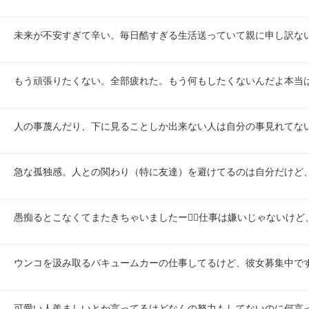
未来が不安すぎて辛い。毎日酷すぎる生活送っていて親に申し訳な
もう頑張りたくない。全部疲れた。もう何もしたくないんだよ本当
人の事蔑んだり、下に見ることしか出来ない人は自分の事見れてな
急な孤独感。人との関わり（特に友達）を避けてるのは自分だけど
愚痴るとこなくてまたきちゃいましたー😮‍💨仕事は嫌いじゃないけ
ウンコを汲み取るバキュームカーの仕事してるけど、彼女募集中で
可愛い人羨ましいとか言ってるけどなんの努力もしてないのに何言