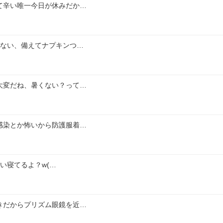
て辛い唯一今日が休みだか…
てない、備えてナプキンつ…
大変だね、暑くない？って…
感染とか怖いから防護服着…
い寝てるよ？w(…
きだからプリズム眼鏡を近…