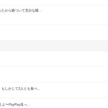
ったから癖ついて充分な睡…
、もしかして2人とも食べ…
〜PayPay送っ…