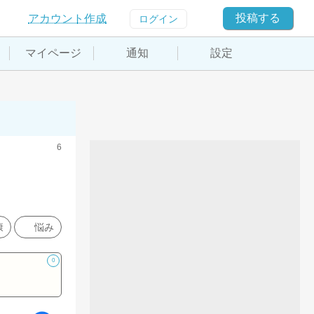
投稿する
アカウント作成
ログイン
マイページ
通知
設定
6
康
悩み
0