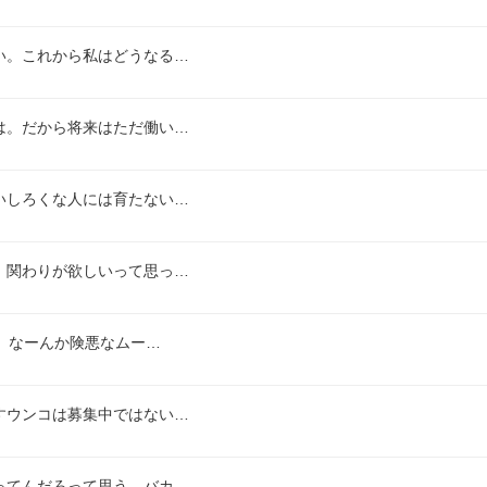
い。これから私はどうなる…
は。だから将来はただ働い…
いしろくな人には育たない…
、関わりが欲しいって思っ…
ど、なーんか険悪なムー…
すウンコは募集中ではない…
ってんだろって思う。バカ…