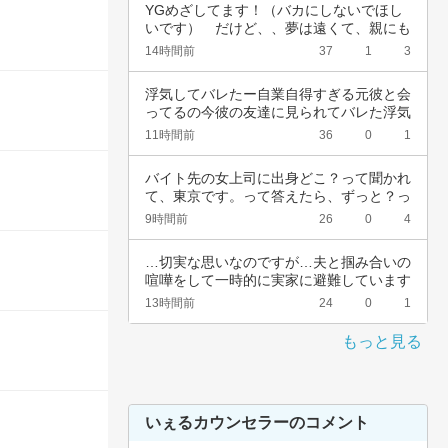
YGめざしてます！（バカにしないでほし
いです）　だけど、、夢は遠くて、親にも
言えない…
14時間前
37
1
3
浮気してバレたー自業自得すぎる元彼と会
ってるの今彼の友達に見られてバレた浮気
女として…
11時間前
36
0
1
バイト先の女上司に出身どこ？って聞かれ
て、東京です。って答えたら、ずっと？っ
て聞かれ…
9時間前
26
0
4
…切実な思いなのですが…夫と掴み合いの
喧嘩をして一時的に実家に避難しています
が…実家…
13時間前
24
0
1
もっと見る
いぇるカウンセラーのコメント