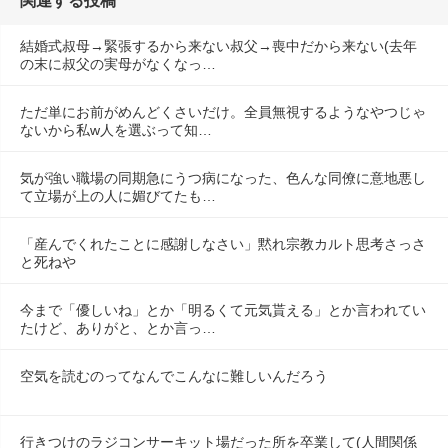
関連する投稿
結婚式叔母→緊張するから来ない叔父→喪中だから来ない(去年
の末に叔父の実母がなくなっ…
ただ単にお前がめんどくさいだけ。全員無視するようなやつじゃ
ないから私w人を選ぶって知…
気が強い職場の同期急にうつ病になった、色んな同僚に意地悪し
て立場が上の人に媚びてたも…
「産んでくれたことに感謝しなさい」黙れ宗教カルト思考さっさ
と死ねや
今まで「優しいね」とか「明るくて元気貰える」とか言われてい
たけど、ありがと、とか言っ…
空気を読むのってなんでこんなに難しいんだろう
行きつけのラジコンサーキット場だった所を卒業して(人間関係