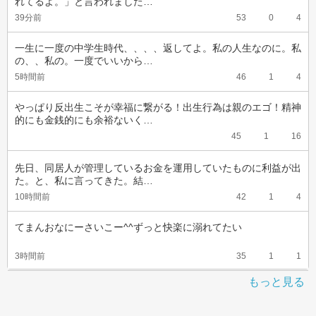
れてるよ。」と言われました…
39分前
53
0
4
一生に一度の中学生時代、、、、返してよ。私の人生なのに。私
の、、私の。一度でいいから…
5時間前
46
1
4
やっぱり反出生こそが幸福に繋がる！出生行為は親のエゴ！精神
的にも金銭的にも余裕ないく…
45
1
16
先日、同居人が管理しているお金を運用していたものに利益が出
た。と、私に言ってきた。結…
10時間前
42
1
4
てまんおなにーさいこー^^ずっと快楽に溺れてたい
3時間前
35
1
1
もっと見る