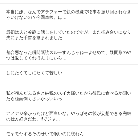
本当に嫌。なんでアラフォーで親の機嫌で物事を振り回されなき
ゃいけないの？今回車検。ほ…
最初は夫と冷静に話しをしていたのですが、また掴み合いになり
夫にまた手首を掴まれました…
都合悪なった瞬間既読スルーすんじゃねーよせめて、疑問形のや
つは返してくれほんまにいら…
しにたくてしにたくて苦しい
私が頼んだふるさと納税のスイカ届いたから彼氏に食べるか聞い
たら種面倒くさいからいいっ…
アメデジ辛かったけど面白いな。やっぱその後が妄想できる完結
の仕方好きだわ。ifでジャ…
モヤモヤするそのせいで眠いのに寝れん