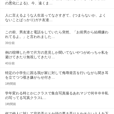
の悪化による)、今、遠くま…
人に言えるような人生送ってなさすぎて、(つまらないか、よく
ないことばっかり)ガチ友達…
この前、男友達と電話をしていたら突然、「お前男から結構嫌わ
れてるよ。」と言われました…
39分前
例の喧嘩した件で片方の意見しか聞いてないやつがめっちゃ私を
避けてきたり無視してきたり…
40分前
特定の小学生に因る我が家に対して侮辱発言を行いながら聞き耳
を立てつつ覗き嫌がらせ付き…
1時間前
学年変わる時とかにクラスで集合写真撮るあれマジで何💢💢‪💢‪私
の写ってる写真クラスL…
1時間前
何で他人に対して容姿弄りとか頭の悪さ弄りとかそういう人を下