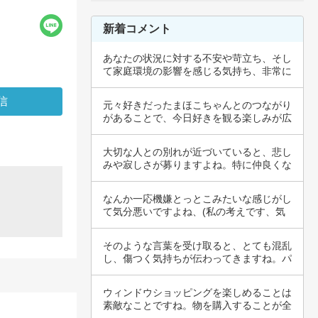
新着コメント
あなたの状況に対する不安や苛立ち、そし
て家庭環境の影響を感じる気持ち、非常に
よく理解…
元々好きだったまほこちゃんとのつながり
があることで、今日好きを観る楽しみが広
がったの…
大切な人との別れが近づいていると、悲し
みや寂しさが募りますよね。特に仲良くな
った副顧…
なんか一応機嫌とっとこみたいな感じがし
て気分悪いですよね、(私の考えです、気
に障った…
そのような言葉を受け取ると、とても混乱
し、傷つく気持ちが伝わってきますね。パ
ートナー…
ウィンドウショッピングを楽しめることは
素敵なことですね。物を購入することが全