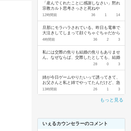
「産んでくれたことに感謝しなさい」黙れ
宗教カルト思考さっさと死ねや
12時間前
36
1
14
旦那にモラハラされている。昨日も電車で
大泣きしてしまって顔ぐちゃぐちゃだから
会社休ん…
4時間前
36
2
3
私には交際の焦りも結婚の焦りもありませ
ん。なぜならば、交際したとしても、結婚
したとし…
28
0
3
姉が今日ゲームやりたいって誘ってきて、
お父さんと私と姉でやってたんだけど、急
に不機嫌…
13時間前
26
1
3
もっと見る
いぇるカウンセラーのコメント