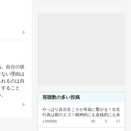
0
ね。自分の状
けない理由は
られるのは自
りすること
い。
視聴数の多い投稿
0
やっぱり反出生こそが幸福に繋がる！出生
行為は親のエゴ！精神的にも金銭的にも余
裕ないく…
12時間前
80
3
17